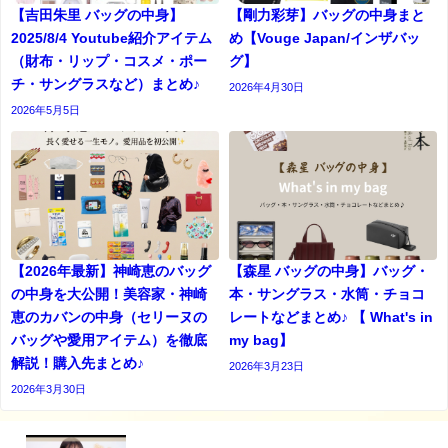
【吉田朱里 バッグの中身】
【剛力彩芽】バッグの中身まと
2025/8/4 Youtube紹介アイテム
め【Vouge Japan/インザバッ
（財布・リップ・コスメ・ポー
グ】
チ・サングラスなど）まとめ♪
2026年4月30日
2026年5月5日
【2026年最新】神崎恵のバッグ
【森星 バッグの中身】バッグ・
の中身を大公開！美容家・神崎
本・サングラス・水筒・チョコ
恵のカバンの中身（セリーヌの
レートなどまとめ♪ 【 What's in
バッグや愛用アイテム）を徹底
my bag】
解説！購入先まとめ♪
2026年3月23日
2026年3月30日