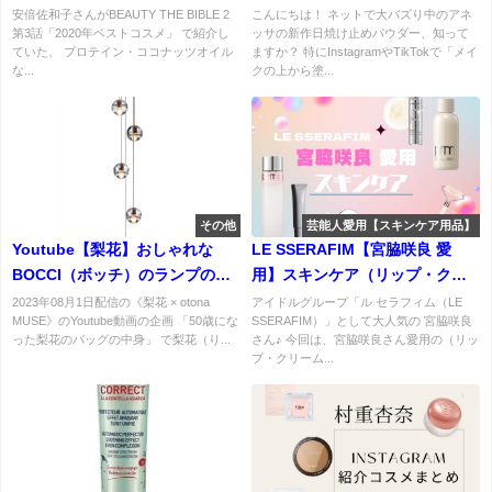
コスメ」化粧水・美容液・オイ
パウダー』でメイク直し＆UVケ
安倍佐和子さんがBEAUTY THE BIBLE 2
こんにちは！ ネットで大バズり中のアネ
第3話「2020年ベストコスメ」 で紹介し
ッサの新作日焼け止めパウダー、知って
ルなどのスキンケアコスメまと
アを同時に♡ 敏感肌も安心の新
ていた、 プロテイン・ココナッツオイル
ますか？ 特にInstagramやTikTokで「メイ
め
感覚パウダー！
な...
クの上から塗...
その他
芸能人愛用【スキンケア用品】
Youtube【梨花】おしゃれな
LE SSERAFIM【宮脇咲良 愛
BOCCI（ボッチ）のランプのお
用】スキンケア（リップ・クリ
値段は？ 《梨花 × otona
ーム・化粧水）などまとめ♪お気
2023年08月1日配信の《梨花 × otona
アイドルグループ「ル セラフィム（LE
MUSE》のYoutube動画の企画 「50歳にな
SSERAFIM）」として大人気の 宮脇咲良
MUSE》
に入りのスキンケアブランド
った梨花のバッグの中身」 で梨花（り...
さん♪ 今回は、宮脇咲良さん愛用の（リッ
は？
プ・クリーム...