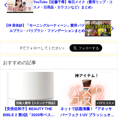
YouTube【近藤千尋】毎日メイク（愛用リップ・コ
スメ・日用品・カラコンなど）まとめ♪
【仲 里依紗】「モーニングルーティーン」愛用 パド
ルブラシ・バリブラシ・ファンデーションまとめ
Xでフォローしてください♪
おすすめの記事
芸能人愛用【スキンケア用品】
バズりコスメ
【安倍佐和子】BEAUTY THE
ネットで話題沸騰！『アネッサ
BIBLE 2 第3話「2020年ベスト
パーフェクトUV ブラッシュオン