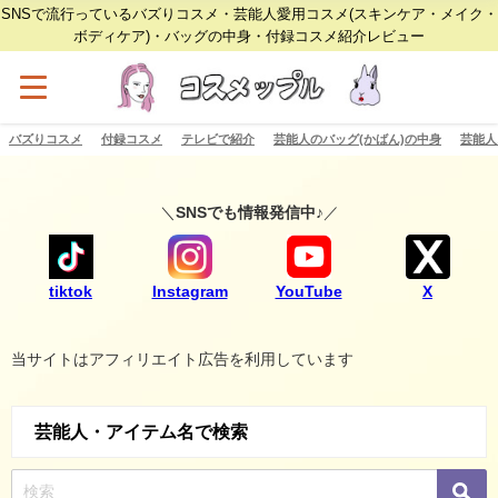
SNSで流行っているバズりコスメ・芸能人愛用コスメ(スキンケア・メイク・
ボディケア)・バッグの中身・付録コスメ紹介レビュー
バズりコスメ
付録コスメ
テレビで紹介
芸能人のバッグ(かばん)の中身
芸能人
＼
SNSでも情報発信中♪
／
tiktok
Instagram
YouTube
X
当サイトはアフィリエイト広告を利用しています
芸能人・アイテム名で検索