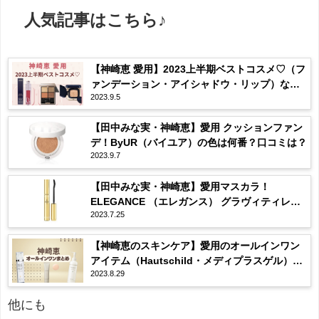
人気記事はこちら♪
【神崎恵 愛用】2023上半期ベストコスメ♡（フ
ァンデーション・アイシャドウ・リップ）など
2023.9.5
まとめ♡
【田中みな実・神崎恵】愛用 クッションファン
デ！ByUR（バイユア）の色は何番？口コミは？
2023.9.7
【田中みな実・神崎恵】愛用マスカラ！
ELEGANCE （エレガンス） グラヴィティレス
2023.7.25
マスカラ ってどんな？
【神崎恵のスキンケア】愛用のオールインワン
アイテム（Hautschild・メディプラスゲル）な
2023.8.29
どまとめ♡
他にも