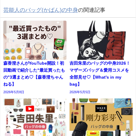
芸能人のバッグ(かばん)の中身
の関連記事
森香澄さんがYouTube開設！初
吉田朱里のバッグの中身2026！
回動画で紹介した"最近買ったも
マザーズバッグ＆愛用コスメを
の"3選まとめ♡【森香澄ちゃん
全部見せ♡【What's in my
ねる】
bag】
2026年5月8日
2026年5月5日