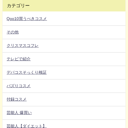
カテゴリー
Qoo10買うべきコスメ
その他
クリスマスコフレ
テレビで紹介
デパコスそっくり検証
バズりコスメ
付録コスメ
芸能人 爆買い
芸能人【ダイエット】