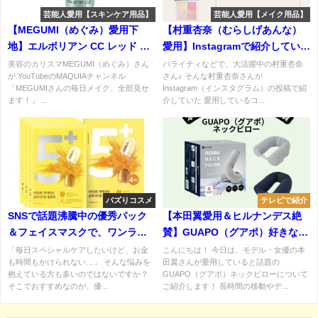
芸能人愛用【スキンケア用品】
芸能人愛用【メイク用品】
【MEGUMI（めぐみ）愛用下
【村重杏奈（むらしげあんな）
地】エルボリアン CC レッド コ
愛用】Instagramで紹介していた
レクトの口コミ・使用感・購入
コスメまとめ♡
美容のカリスマMEGUMI（めぐみ）さん
バライティなどで、大活躍中の村重杏奈
が YouTubeのMAQUIAチャンネル
さん♪ そんな村重杏奈さんが
先は？
「MEGUMIさんの毎日メイク、全部見せ
Instagram（インスタグラム）の投稿で紹
ます！」 ...
介していた 愛用しているコ...
バズりコスメ
テレビで紹介
SNSで話題沸騰中の優秀パック
【本田翼愛用＆ヒルナンデス絶
＆フェイスマスクで、ワンラン
賛】GUAPO（グアポ）好きな形
ク上の"美肌"をGET♡オススメ
に曲げられるネックピロー ・ 首
「毎日スペシャルケアしたいけど、お金
こんにちは！ 今日は、モデル・女優の本
も時間もかけられない…」 そんな悩みを
田翼さんが愛用していると話題の
アイテムまとめ
まくらの特徴・口コミまとめ♪
抱えている方も多いのではないですか？
GUAPO（グアポ）ネックピローについて
そこでおすすめなのが、優...
ご紹介します！ 長時間の移動やデ...