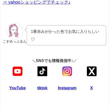
⇒ yahooショッピングでチェック♪
1番赤みがかった色でお気に入りらしい
♡
こすめっぷるん
＼
SNSでも情報発信中♪
／
YouTube
tiktok
Instagram
X