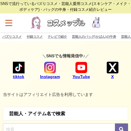
SNSで流行っているバズりコスメ・芸能人愛用コスメ(スキンケア・メイク・
ボディケア)・バッグの中身・付録コスメ紹介レビュー
バズりコスメ
付録コスメ
テレビで紹介
芸能人のバッグ(かばん)の中身
芸能人
＼
SNSでも情報発信中♪
／
tiktok
Instagram
YouTube
X
当サイトはアフィリエイト広告を利用しています
芸能人・アイテム名で検索