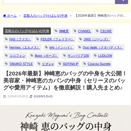
ホーム
芸能人のバッグ(かばん)の中身
【2026年最新】神崎恵のバッグの中
身を大公開！美容家・神崎恵のカバンの中身（セリーヌのバッグや愛用アイテム）を
徹底解説！購入先まとめ♪
芸能人のバッグ(かばん)の中身
神崎恵
CHANEL
CELINE
FAS（ファス）
FEILER（フェイラー）
JINS（ジーンズ）
Hermes（エルメス）
inhi（インハイ）
Quo Vadis（クオバディス）
ココフォン
Bose（ボーズ）
サンバリア100
LUDLOW
TAKAKO STYLE
ビオレu
SOFINA iP
Coucou Suzette
【2026年最新】神崎恵のバッグの中身を大公開！
美容家・神崎恵のカバンの中身（セリーヌのバッ
グや愛用アイテム）を徹底解説！購入先まとめ♪
2026年3月30日
2026年5月4日