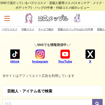
SNSで流行っているバズりコスメ・芸能人愛用コスメ(スキンケア・メイク・
ボディケア)・バッグの中身・付録コスメ紹介レビュー
バズりコスメ
付録コスメ
テレビで紹介
芸能人のバッグ(かばん)の中身
芸能人
＼
SNSでも情報発信中♪
／
tiktok
Instagram
YouTube
X
当サイトはアフィリエイト広告を利用しています
芸能人・アイテム名で検索