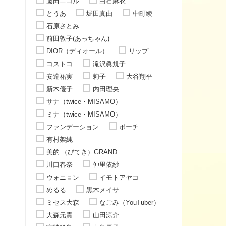
藤田ニコル
白石麻衣
とうあ
堀田真由
中町綾
石原さとみ
前田敦子(あっちゃん)
DIOR（ディオール）
リップ
コストコ
滝沢眞規子
安達祐実
莉子
大谷翔平
新木優子
内田理央
サナ（twice・MISAMO）
ミナ（twice・MISAMO）
ファンデーション
ポーチ
有村架純
美的 （びてき）GRAND
川口春奈
仲里依紗
ウォニョン
イモトアヤコ
めるる
黒木メイサ
ミセス大森
なごみ（YouTuber）
大森元貴
山田涼介