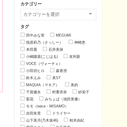
カテゴリー
タグ
田中みな実
MEGUMI
指原莉乃（さっしー）
神崎恵
本田翼
石井美保
小嶋陽菜(こじはる)
友利新
VOCE（ヴォーチェ）
小田切ヒロ
森香澄
鈴木えみ
美ST
MAQUIA（マキア）
美的
千賀健永
村重杏奈
紗栄子
梨花
みちょぱ（池田美優）
モモ（twice・MISAMO）
吉田朱里
ドライヤー
山下美月(乃木坂46)
柏木由紀