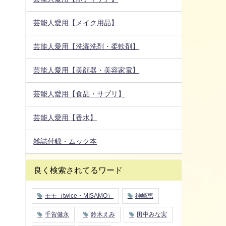
芸能人愛用【メイク用品】
芸能人愛用【洗濯洗剤・柔軟剤】
芸能人愛用【美顔器・美容家電】
芸能人愛用【食品・サプリ】
芸能人愛用【香水】
雑誌付録・ムック本
良く検索されてるワード
モモ（twice・MISAMO）
神崎恵
千賀健永
鈴木えみ
田中みな実