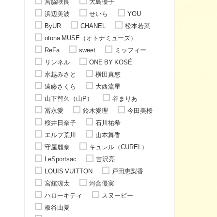
宮脇咲良
大島優子
浜辺美波
せいら
YOU
ByUR
CHANEL
松本若菜
otona MUSE（オトナミューズ）
ReFa
sweet
ミッフィー
リンネル
ONE BY KOSÉ
水越みさと
横田真悠
遠藤さくら
大西流星
山下智久（山P）
谷まりあ
冨永愛
鈴木愛理
今田美桜
桜井日奈子
石川祐希
エルフ荒川
山本舞香
守屋麗奈
キュレル（CUREL）
LeSportsac
吉沢亮
LOUIS VUITTON
戸田恵梨香
宮舘涼太
河合優実
ハローキティ
スヌーピー
板谷由夏