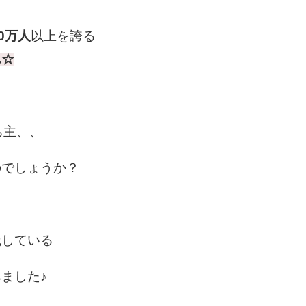
20万人
以上を誇る
ん☆
ち主、、
のでしょうか？
践している
ました♪