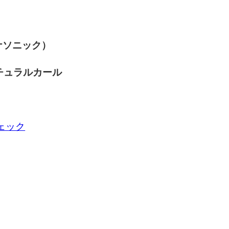
パナソニック）
チュラルカール
チェック