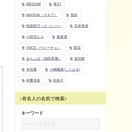
MEGUMI
美ST
MAQUIA（マキア）
美的
指原莉乃（さっしー）
石井美保
小田切ヒロ
森香澄
VOCE（ヴォーチェ）
梨花
みちょぱ（池田美優）
友利新
本田翼
小嶋陽菜(こじはる)
村重杏奈
紗栄子
↓有名人の名前で検索♪
キーワード