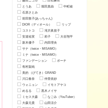
藤田ニコル
白石麻衣
とうあ
堀田真由
中町綾
石原さとみ
前田敦子(あっちゃん)
DIOR（ディオール）
リップ
コストコ
滝沢眞規子
安達祐実
莉子
大谷翔平
新木優子
内田理央
サナ（twice・MISAMO）
ミナ（twice・MISAMO）
ファンデーション
ポーチ
有村架純
美的 （びてき）GRAND
川口春奈
仲里依紗
ウォニョン
イモトアヤコ
めるる
黒木メイサ
ミセス大森
なごみ（YouTuber）
大森元貴
山田涼介