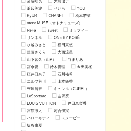
宮脇咲良
大島優子
浜辺美波
せいら
YOU
ByUR
CHANEL
松本若菜
otona MUSE（オトナミューズ）
ReFa
sweet
ミッフィー
リンネル
ONE BY KOSÉ
水越みさと
横田真悠
遠藤さくら
大西流星
山下智久（山P）
谷まりあ
冨永愛
鈴木愛理
今田美桜
桜井日奈子
石川祐希
エルフ荒川
山本舞香
守屋麗奈
キュレル（CUREL）
LeSportsac
吉沢亮
LOUIS VUITTON
戸田恵梨香
宮舘涼太
河合優実
ハローキティ
スヌーピー
板谷由夏