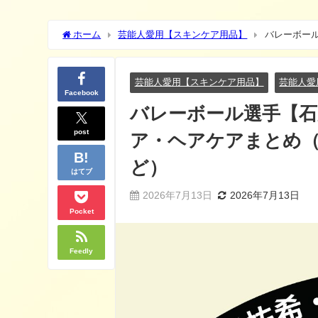
ホーム
芸能人愛用【スキンケア用品】
バレーボー
水・美容液・日焼け止めなど）
芸能人愛用【スキンケア用品】
芸能人愛
Facebook
バレーボール選手【石
post
ア・ヘアケアまとめ（
ど）
はてブ
2026年7月13日
2026年7月13日
Pocket
Feedly