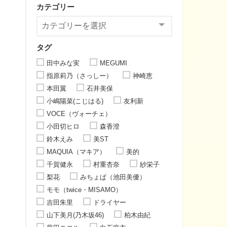
カテゴリー
タグ
田中みな実
MEGUMI
指原莉乃（さっしー）
神崎恵
本田翼
石井美保
小嶋陽菜(こじはる)
友利新
VOCE（ヴォーチェ）
小田切ヒロ
森香澄
鈴木えみ
美ST
MAQUIA（マキア）
美的
千賀健永
村重杏奈
紗栄子
梨花
みちょぱ（池田美優）
モモ（twice・MISAMO）
吉田朱里
ドライヤー
山下美月(乃木坂46)
柏木由紀