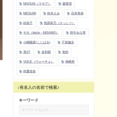
MAQUIA（マキア）
森香澄
MEGUMI
鈴木えみ
石井美保
紗栄子
指原莉乃（さっしー）
モモ（twice・MISAMO）
田中みな実
小嶋陽菜(こじはる)
千賀健永
美ST
友利新
美的
VOCE（ヴォーチェ）
神崎恵
村重杏奈
↓有名人の名前で検索♪
キーワード