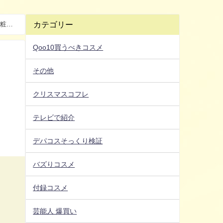
カテゴリー
粧
Qoo10買うべきコスメ
その他
クリスマスコフレ
な
テレビで紹介
デパコスそっくり検証
バズりコスメ
付録コスメ
芸能人 爆買い