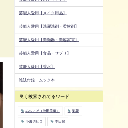
芸能人愛用【メイク用品】
芸能人愛用【洗濯洗剤・柔軟剤】
芸能人愛用【美顔器・美容家電】
芸能人愛用【食品・サプリ】
芸能人愛用【香水】
雑誌付録・ムック本
良く検索されてるワード
みちょぱ（池田美優）
梨花
小田切ヒロ
本田翼