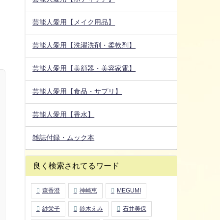
芸能人愛用【メイク用品】
芸能人愛用【洗濯洗剤・柔軟剤】
芸能人愛用【美顔器・美容家電】
芸能人愛用【食品・サプリ】
芸能人愛用【香水】
雑誌付録・ムック本
良く検索されてるワード
森香澄
神崎恵
MEGUMI
紗栄子
鈴木えみ
石井美保