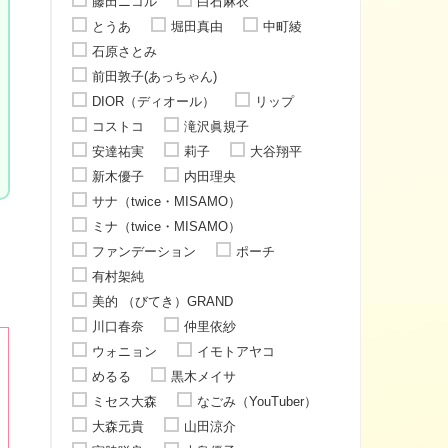
藤田ニコル
白石麻衣
とうあ
堀田真由
中町綾
石原さとみ
前田敦子(あっちゃん)
DIOR（ディオール）
リップ
コストコ
滝沢眞規子
安達祐実
莉子
大谷翔平
新木優子
内田理央
サナ（twice・MISAMO）
ミナ（twice・MISAMO）
ファンデーション
ポーチ
有村架純
美的 （びてき）GRAND
川口春奈
仲里依紗
ウォニョン
イモトアヤコ
めるる
黒木メイサ
ミセス大森
なごみ（YouTuber）
大森元貴
山田涼介