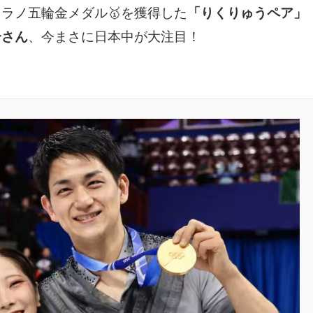
ラノ五輪金メダル🥇を獲得した
「りくりゅうペア」
一さん
、今まさに日本中が大注目！