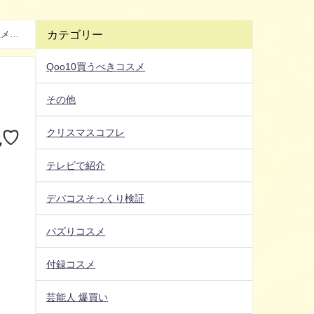
上メイ
カテゴリー
Qoo10買うべきコスメ
その他
う
クリスマスコフレ
説♡
テレビで紹介
デパコスそっくり検証
バズりコスメ
付録コスメ
芸能人 爆買い