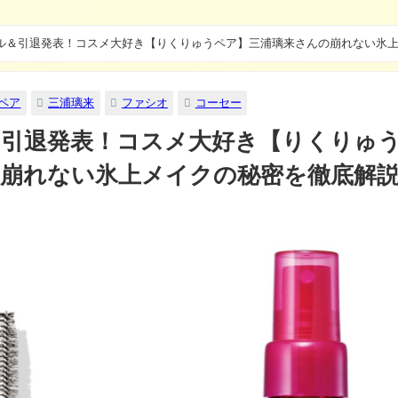
ル＆引退発表！コスメ大好き【りくりゅうペア】三浦璃来さんの崩れない氷
ペア
三浦璃来
ファシオ
コーセー
＆引退発表！コスメ大好き【りくりゅ
崩れない氷上メイクの秘密を徹底解