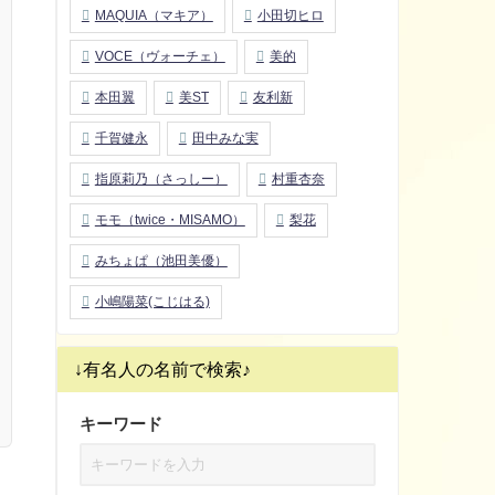
MAQUIA（マキア）
小田切ヒロ
VOCE（ヴォーチェ）
美的
本田翼
美ST
友利新
千賀健永
田中みな実
指原莉乃（さっしー）
村重杏奈
モモ（twice・MISAMO）
梨花
みちょぱ（池田美優）
小嶋陽菜(こじはる)
↓有名人の名前で検索♪
キーワード