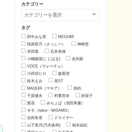
カテゴリー
タグ
田中みな実
MEGUMI
指原莉乃（さっしー）
神崎恵
本田翼
石井美保
小嶋陽菜(こじはる)
友利新
VOCE（ヴォーチェ）
小田切ヒロ
森香澄
鈴木えみ
美ST
MAQUIA（マキア）
美的
千賀健永
村重杏奈
紗栄子
梨花
みちょぱ（池田美優）
モモ（twice・MISAMO）
吉田朱里
ドライヤー
山下美月(乃木坂46)
柏木由紀