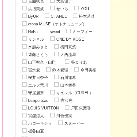
宮脇咲良
大島優子
浜辺美波
せいら
YOU
ByUR
CHANEL
松本若菜
otona MUSE（オトナミューズ）
ReFa
sweet
ミッフィー
リンネル
ONE BY KOSÉ
水越みさと
横田真悠
遠藤さくら
大西流星
山下智久（山P）
谷まりあ
冨永愛
鈴木愛理
今田美桜
桜井日奈子
石川祐希
エルフ荒川
山本舞香
守屋麗奈
キュレル（CUREL）
LeSportsac
吉沢亮
LOUIS VUITTON
戸田恵梨香
宮舘涼太
河合優実
ハローキティ
スヌーピー
板谷由夏