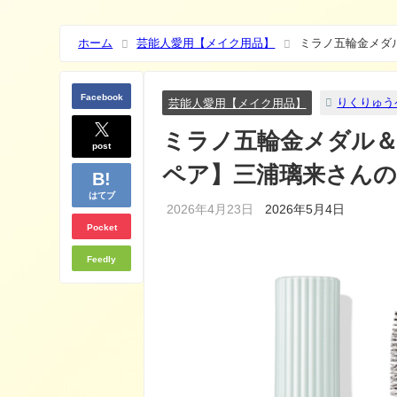
ホーム
芸能人愛用【メイク用品】
ミラノ五輪金メダ
クの秘密を徹底解説♡
Facebook
りくりゅう
芸能人愛用【メイク用品】
ミラノ五輪金メダル
post
ペア】三浦璃来さんの
はてブ
2026年4月23日
2026年5月4日
Pocket
Feedly