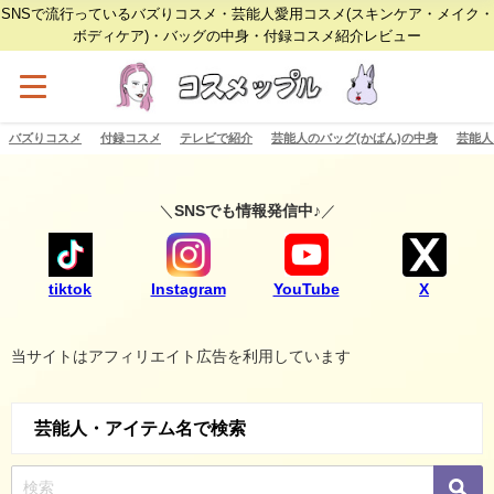
SNSで流行っているバズりコスメ・芸能人愛用コスメ(スキンケア・メイク・
ボディケア)・バッグの中身・付録コスメ紹介レビュー
バズりコスメ
付録コスメ
テレビで紹介
芸能人のバッグ(かばん)の中身
芸能人
＼
SNSでも情報発信中♪
／
tiktok
Instagram
YouTube
X
当サイトはアフィリエイト広告を利用しています
芸能人・アイテム名で検索