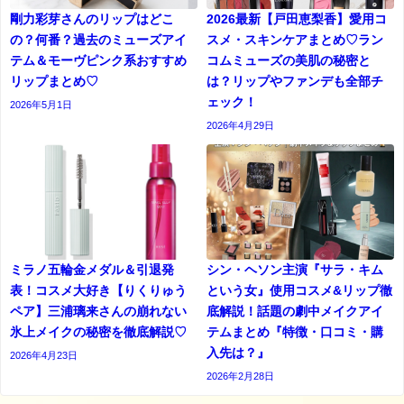
剛力彩芽さんのリップはどこ
2026最新【戸田恵梨香】愛用コ
の？何番？過去のミューズアイ
スメ・スキンケアまとめ♡ラン
テム＆モーヴピンク系おすすめ
コムミューズの美肌の秘密と
リップまとめ♡
は？リップやファンデも全部チ
ェック！
2026年5月1日
2026年4月29日
ミラノ五輪金メダル＆引退発
シン・ヘソン主演『サラ・キム
表！コスメ大好き【りくりゅう
という女』使用コスメ&リップ徹
ペア】三浦璃来さんの崩れない
底解説！話題の劇中メイクアイ
氷上メイクの秘密を徹底解説♡
テムまとめ『特徴・口コミ・購
入先は？』
2026年4月23日
2026年2月28日