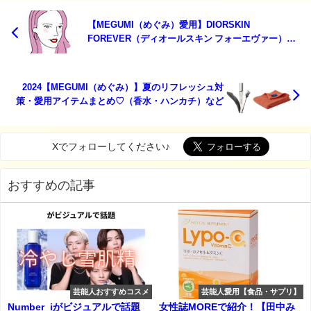
【MEGUMI（めぐみ）愛用】DIORSKIN
FOREVER（ディオールスキン フォーエヴァー）ト
ーンアップ グロウ クッション特徴・購入先・口コミ
などまとめ♡
2024【MEGUMI（めぐみ）】夏のリフレッシュ対
策・愛用アイテムまとめ♡（香水・ハンカチ）など
Xでフォローしてください♪
おすすめの記事
芸能人おすすめコスメ
芸能人愛用【食品・サプリ】
Number_iがビジュアルで話題
女性誌MOREで紹介！【田中み