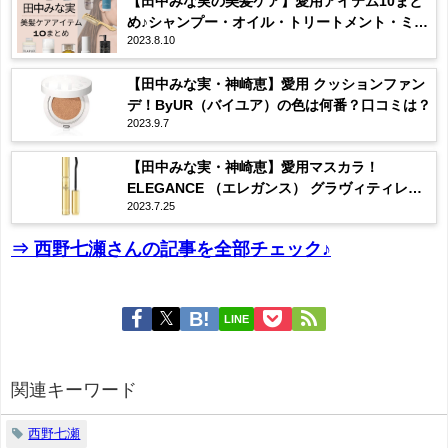
【田中みな実の美髪ケア】愛用アイテム10まと
め♪シャンプー・オイル・トリートメント・ミス
2023.8.10
トなど
【田中みな実・神崎恵】愛用 クッションファン
デ！ByUR（バイユア）の色は何番？口コミは？
2023.9.7
【田中みな実・神崎恵】愛用マスカラ！
ELEGANCE （エレガンス） グラヴィティレス
2023.7.25
マスカラ ってどんな？
⇒ 西野七瀬さんの記事を全部チェック♪
LINE
関連キーワード
西野七瀬