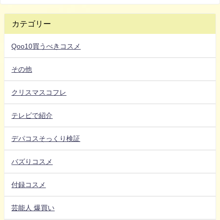
♡
カテゴリー
Qoo10買うべきコスメ
その他
クリスマスコフレ
テレビで紹介
デパコスそっくり検証
バズりコスメ
付録コスメ
芸能人 爆買い