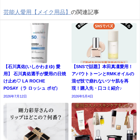
芸能人愛用【メイク用品】
の関連記事
【石川真佑(いしかわまゆ) 愛
【SNSで話題】本田真凜愛用！
用】 石川真佑選手が愛用の日焼
アバウトトーンとRMKオイルの
け止め♡ LA ROCHE
混ぜ技で崩れないツヤ肌を再
POSAY（ラ ロッシュ ポゼ）
現！購入先・口コミ紹介♪
2026年7月12日
2026年5月4日