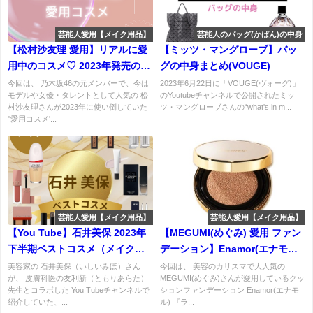
芸能人愛用【メイク用品】
芸能人のバッグ(かばん)の中身
【松村沙友理 愛用】リアルに愛
【ミッツ・マングローブ】バッ
用中のコスメ♡ 2023年発売の使
グの中身まとめ(VOUGE)
い倒しのコスメはこれ！(リッ
今回は、 乃木坂46の元メンバーで、今は
2023年6月22日に「VOUGE(ヴォーグ)」
モデルや女優・タレントとして人気の 松
のYoutubeチャンネルで公開されたミッ
プ・アイシャドウ)など
村沙友理さんが2023年に使い倒していた
ツ・マングローブさんの“what's in m...
''愛用コスメ'...
芸能人愛用【メイク用品】
芸能人愛用【メイク用品】
【You Tube】石井美保 2023年
【MEGUMI(めぐみ) 愛用 ファン
下半期ベストコスメ（メイク
デーション】Enamor(エナモル)
編）】下地・ファンデ・パウダ
ライトフィット ハーフグロウ ク
美容家の 石井美保（いしいみほ）さん
今回は、 美容のカリスマで大人気の
が、 皮膚科医の友利新（ともりあらた）
MEGUMI(めぐみ)さんが愛用しているクッ
ー・リップグロス・チークなど♪
ッションファンデーション 01特
先生とコラボした You Tubeチャンネルで
ションファンデーション Enamor(エナモ
徴・購入先・口コミなどまとめ
紹介していた、...
ル) 『ラ...