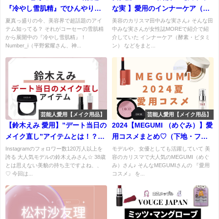
『冷やし雪肌精』でひんやり透
な実 】愛用のインナーケア（ビ
明感&トーンアップ！
タミン・酵素・）などまとめ♡
夏真っ盛りの今、美容界で超話題のアイ
美容のカリスマ田中みな実さん♪ そんな田
テム知ってる？ それがコーセーの雪肌精
中みな実さんが女性誌MOREで紹介で紹
から展開中の『冷やし雪肌精』！
介していた インナーケア（酵素・ビタミ
Number_i（平野紫耀さん、神...
ン） などをまと...
芸能人愛用【メイク用品】
芸能人愛用【メイク用品】
【鈴木えみ 愛用】”デート当日の
2024【MEGUMI （めぐみ）】愛
メイク直し”アイテムとは！？
用コスメまとめ♡（下地・ファ
♡（ハイライト・リップ）など
ンデーション・フィックスミス
Instagramのフォロワー数120万人以上を
モデルや、女優としても活躍していて 美
誇る 大人気モデルの鈴木えみさん☆ 38歳
容のカリスマで大人気のMEGUMI（めぐ
まとめ
ト）など
とは思えない美貌の持ち主ですよね、、
み）さん♪ そんなMEGUMIさんの 『愛用
♡ 今回は...
コスメ』 を...