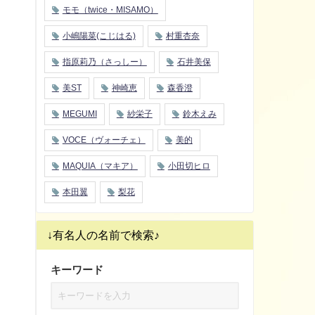
モモ（twice・MISAMO）
小嶋陽菜(こじはる)
村重杏奈
指原莉乃（さっしー）
石井美保
美ST
神崎恵
森香澄
MEGUMI
紗栄子
鈴木えみ
VOCE（ヴォーチェ）
美的
MAQUIA（マキア）
小田切ヒロ
本田翼
梨花
↓有名人の名前で検索♪
キーワード