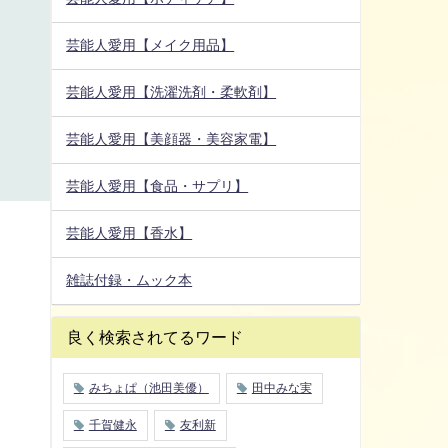
芸能人愛用【メイク用品】
芸能人愛用【洗濯洗剤・柔軟剤】
芸能人愛用【美顔器・美容家電】
芸能人愛用【食品・サプリ】
芸能人愛用【香水】
雑誌付録・ムック本
良く検索されてるワード
みちょぱ（池田美優）
田中みな実
千賀健永
友利新