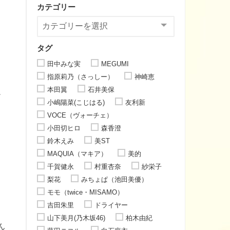
カテゴリー
タグ
田中みな実
MEGUMI
指原莉乃（さっしー）
神崎恵
本田翼
石井美保
お
小嶋陽菜(こじはる)
友利新
VOCE（ヴォーチェ）
小田切ヒロ
森香澄
鈴木えみ
美ST
MAQUIA（マキア）
美的
千賀健永
村重杏奈
紗栄子
梨花
みちょぱ（池田美優）
モモ（twice・MISAMO）
吉田朱里
ドライヤー
山下美月(乃木坂46)
柏木由紀
ん