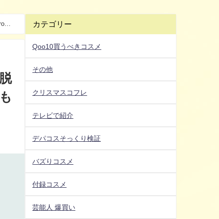
カテゴリー
o
Qoo10買うべきコスメ
その他
フ脱
クリスマスコフレ
品も
テレビで紹介
デパコスそっくり検証
バズりコスメ
付録コスメ
芸能人 爆買い