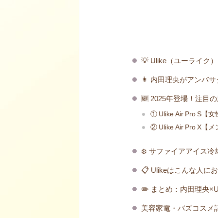
💡 Ulike（ユーラ
👩 内田理央がアンバ
🆕 2025年登場！注
① Ulike Air P
② Ulike Air Pr
❄️ サファイアアイス
📋 Ulikeはこんな人
✏️ まとめ：内田理央×
美容家電・バズコスメ