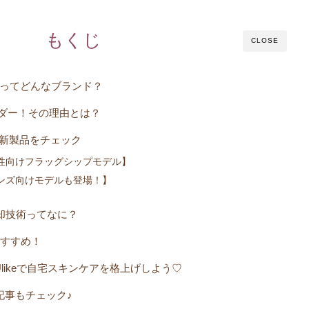
もくじ
CLOSE
イク）ってどんなブランド？
サダー！その理由とは？
目の新製品をチェック
ro S【女性向けフラッグシップモデル】
o X【メンズ向けモデルも登場！】
冷却技術ってなに？
におすすめ！
Ulikeで自宅スキンケアを格上げしよう♡
記事もチェック♪