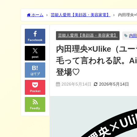
ホーム
芸能人愛用【美顔器・美容家電】
内田理央×
S・メンズ専用 / Air Pro X新製品も登場♡
芸能人愛用【美顔器・美容家電】
内
Facebook
内田理央×Ulike（
post
毛って言われる訳。Air P
登場♡
はてブ
2026年5月14日
2026年5月14日
Pocket
Feedly