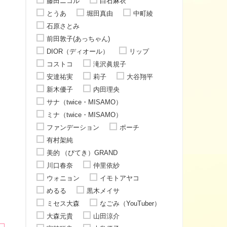
藤田ニコル
白石麻衣
とうあ
堀田真由
中町綾
石原さとみ
前田敦子(あっちゃん)
DIOR（ディオール）
リップ
コストコ
滝沢眞規子
安達祐実
莉子
大谷翔平
新木優子
内田理央
サナ（twice・MISAMO）
ミナ（twice・MISAMO）
ファンデーション
ポーチ
有村架純
美的 （びてき）GRAND
川口春奈
仲里依紗
ウォニョン
イモトアヤコ
めるる
黒木メイサ
ミセス大森
なごみ（YouTuber）
大森元貴
山田涼介