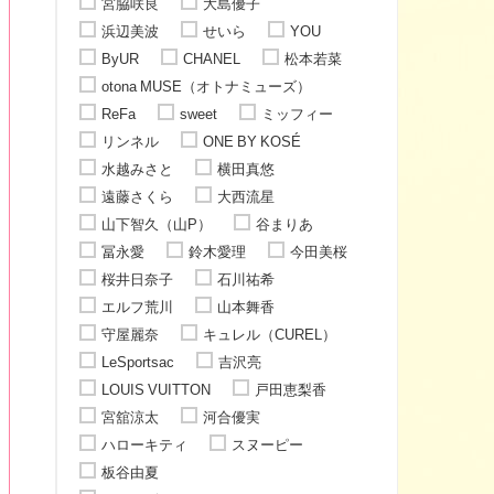
宮脇咲良
大島優子
浜辺美波
せいら
YOU
ByUR
CHANEL
松本若菜
otona MUSE（オトナミューズ）
ReFa
sweet
ミッフィー
リンネル
ONE BY KOSÉ
水越みさと
横田真悠
遠藤さくら
大西流星
山下智久（山P）
谷まりあ
冨永愛
鈴木愛理
今田美桜
桜井日奈子
石川祐希
エルフ荒川
山本舞香
守屋麗奈
キュレル（CUREL）
LeSportsac
吉沢亮
LOUIS VUITTON
戸田恵梨香
宮舘涼太
河合優実
ハローキティ
スヌーピー
板谷由夏