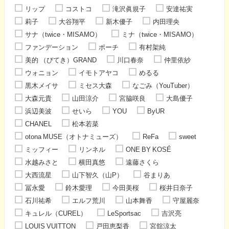
リップ
コストコ
滝沢眞規子
安達祐実
莉子
大谷翔平
新木優子
内田理央
サナ（twice・MISAMO）
ミナ（twice・MISAMO）
ファンデーション
ポーチ
有村架純
美的 （びてき）GRAND
川口春奈
仲里依紗
ウォニョン
イモトアヤコ
めるる
黒木メイサ
ミセス大森
なごみ（YouTuber）
大森元貴
山田涼介
宮脇咲良
大島優子
浜辺美波
せいら
YOU
ByUR
CHANEL
松本若菜
otona MUSE（オトナミューズ）
ReFa
sweet
ミッフィー
リンネル
ONE BY KOSÉ
水越みさと
横田真悠
遠藤さくら
大西流星
山下智久（山P）
谷まりあ
冨永愛
鈴木愛理
今田美桜
桜井日奈子
石川祐希
エルフ荒川
山本舞香
守屋麗奈
キュレル（CUREL）
LeSportsac
吉沢亮
LOUIS VUITTON
戸田恵梨香
宮舘涼太