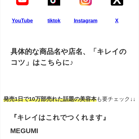
YouTube
tiktok
Instagram
X
具体的な商品名
や
店名
、
「キレイの
コツ」はこちらに♪
発売1日で10万部売れた話題の美容本
も要チェック↓↓
『キレイはこれでつくれます』
MEGUMI