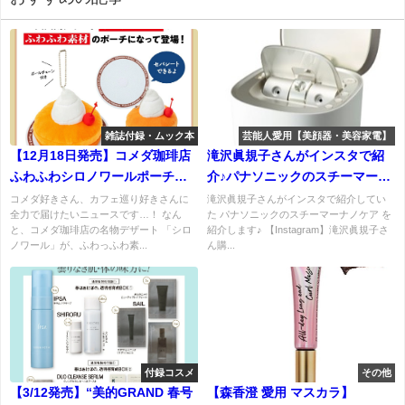
雑誌付録・ムック本
芸能人愛用【美顔器・美容家電】
【12月18日発売】コメダ珈琲店
滝沢眞規子さんがインスタで紹
ふわふわシロノワールポーチ
介♪パナソニックのスチーマーナ
BOOKは買い？迷ってる人向け
ノケアはこれ♪
コメダ好きさん、カフェ巡り好きさんに
滝沢眞規子さんがインスタで紹介してい
全力で届けたいニュースです…！ なん
た パナソニックのスチーマーナノケア を
レビュー♪
と、コメダ珈琲店の名物デザート 「シロ
紹介します♪ 【Instagram】滝沢眞規子さ
ノワール」が、ふわっふわ素...
ん購...
付録コスメ
その他
【3/12発売】“美的GRAND 春号
【森香澄 愛用 マスカラ】