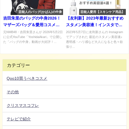
芸能人のバッグ(かばん)の中身
芸能人愛用【スキンケア用品】
吉田朱里のバッグの中身2026！
【友利新】2023年最新おすすめ
マザーズバッグ＆愛用コスメを
スタメン美容液！インスタで紹
全部見せ♡【What's in my
介した美容液について詳しくま
元NMB48・吉田朱里さんが 2026年5月2日
2023年5月7日に友利新さんの Instagram
に公式YouTube「YoshidaAkari」で公開し
でアップされた 最近のスタメン美容液♪
bag】
とめ！
た「バッグの中身」動画が大好評！...
透明感・ハリ感など大人になると色々欲
張り...
カテゴリー
Qoo10買うべきコスメ
その他
クリスマスコフレ
テレビで紹介