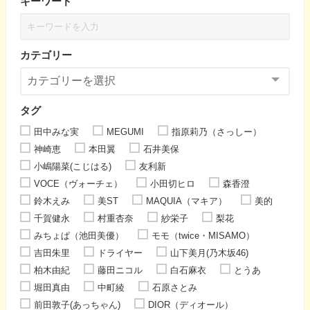
キーワード
カテゴリー
タグ
田中みな実
MEGUMI
指原莉乃（さっしー）
神崎恵
本田翼
石井美保
小嶋陽菜(こじはる)
友利新
VOCE（ヴォーチェ）
小田切ヒロ
森香澄
鈴木えみ
美ST
MAQUIA（マキア）
美的
千賀健永
村重杏奈
紗栄子
梨花
みちょぱ（池田美優）
モモ（twice・MISAMO）
吉田朱里
ドライヤー
山下美月(乃木坂46)
柏木由紀
藤田ニコル
白石麻衣
とうあ
堀田真由
中町綾
石原さとみ
前田敦子(あっちゃん)
DIOR（ディオール）