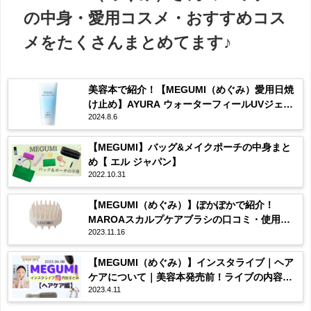
の中身・愛用コスメ・おすすめコス
メをたくさんまとめてます♪
美容本で紹介！【MEGUMI（めぐみ）愛用日焼
け止め】AYURA ウォーターフィールUVジェルα
2024.8.6
の使用感・購入先は？まとめ♡
【MEGUMI】バッグ&メイクポーチの中身まと
め【 エル ジャパン】
2022.10.31
【MEGUMI（めぐみ）】ぽかぽかで紹介！
MAROAスカルプケアブラシの口コミ・使用
2023.11.16
感・購入先は？まとめ♡
【MEGUMI（めぐみ）】インスタライブ｜ヘア
ケアについて｜美容本発売前！ライブの内容全
2023.4.11
まとめ♡2023/04/08