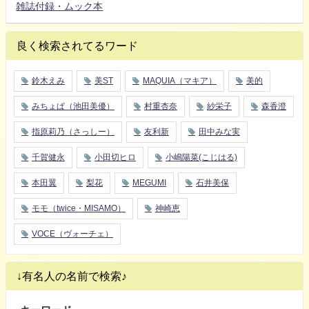
雑誌付録・ムック本
良く検索されてるワード
鈴木えみ
美ST
MAQUIA（マキア）
美的
みちょぱ（池田美優）
村重杏奈
紗栄子
森香澄
指原莉乃（さっしー）
友利新
田中みな実
千賀健永
小田切ヒロ
小嶋陽菜(こじはる)
本田翼
梨花
MEGUMI
石井美保
モモ（twice・MISAMO）
神崎恵
VOCE（ヴォーチェ）
↓有名人の名前で検索♪