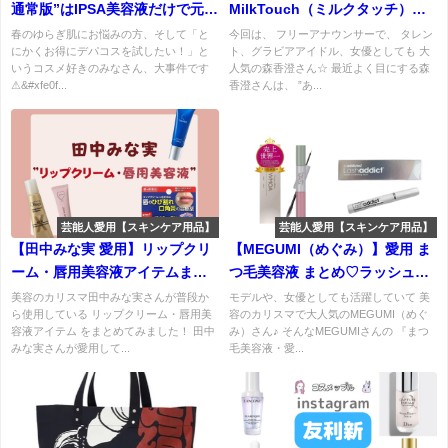
通常版”はIPSA美容液だけで元取
MilkTouch（ミルクタッチ）オ
れ確実！豪華8ブランド付録を徹
ールデイロングアンドカールマ
春のゆらぎ肌にお悩みの方、そして「と
今回は、 フリーアナウンサーで、 タレン
にかくお得にデパコスを試したい！」と
ト、グラビアアイドル、女優としても 大
底解説♡『総額7,300円分相当付
スカラ ブラウン特徴・購入先・
いうコスメ好きのみなさん、大事件です
人気の森香澄さん☆ 最近よく目にする森
録』
口コミなどまとめ♡
⚠&#xfe0f...
香澄さんは、 ”あ...
芸能人愛用【スキンケア用品】
芸能人愛用【スキンケア用品】
【田中みな実 愛用】リップクリ
【MEGUMI（めぐみ）】愛用 ま
ーム・唇用美容液アイテムまと
つ毛美容液 まとめ♡ラッシュア
め♡田中みな実さん愛用のリッ
ディクト・ファーマフーズなど
美容のカリスマ田中みな実さんが普段か
モデルや、女優としても活躍していて 美
ら使用している リップクリーム・唇用美
容のカリスマで大人気のMEGUMI（めぐ
プケアアイテムはこれ♪
容液アイテム をまとめてみました！ 田中
み）さん♪ そんなMEGUMIさんの 『まつ
みな実さんが愛用して...
毛美容液・愛...