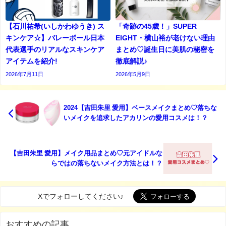
【石川祐希(いしかわゆうき) ス
「奇跡の45歳！」SUPER
キンケア☆】バレーボール日本
EIGHT・横山裕が老けない理由
代表選手のリアルなスキンケア
まとめ♡誕生日に美肌の秘密を
アイテムを紹介!
徹底解説♪
2026年7月11日
2026年5月9日
2024【吉田朱里 愛用】ベースメイクまとめ♡落ちな
いメイクを追求したアカリンの愛用コスメは！？
【吉田朱里 愛用】メイク用品まとめ♡元アイドルな
らではの落ちないメイク方法とは！？
Xでフォローしてください♪
おすすめの記事