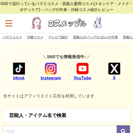
SNSで流行っているバズりコスメ・芸能人愛用コスメ(スキンケア・メイク・
ボディケア)・バッグの中身・付録コスメ紹介レビュー
バズりコスメ
付録コスメ
テレビで紹介
芸能人のバッグ(かばん)の中身
芸能人
＼
SNSでも情報発信中♪
／
tiktok
Instagram
YouTube
X
当サイトはアフィリエイト広告を利用しています
芸能人・アイテム名で検索