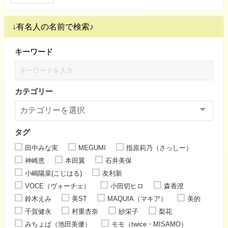
↓有名人の名前で検索♪
キーワード
カテゴリー
タグ
田中みな実
MEGUMI
指原莉乃（さっしー）
神崎恵
本田翼
石井美保
小嶋陽菜(こじはる)
友利新
VOCE（ヴォーチェ）
小田切ヒロ
森香澄
鈴木えみ
美ST
MAQUIA（マキア）
美的
千賀健永
村重杏奈
紗栄子
梨花
みちょぱ（池田美優）
モモ（twice・MISAMO）