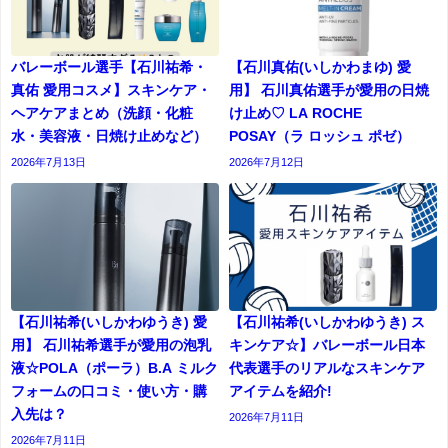
バレーボール選手【石川祐希・
【石川真佑(いしかわまゆ) 愛
真佑 愛用コスメ】スキンケア・
用】 石川真佑選手が愛用の日焼
ヘアケアまとめ（洗顔・化粧
け止め♡ LA ROCHE
水・美容液・日焼け止めなど）
POSAY（ラ ロッシュ ポゼ）
2026年7月13日
2026年7月12日
【石川祐希(いしかわゆうき) 愛
【石川祐希(いしかわゆうき) ス
用】 石川祐希選手が愛用の泡乳
キンケア☆】バレーボール日本
液☆POLA（ポーラ）B.A ミルク
代表選手のリアルなスキンケア
フォームの口コミ・使い方・購
アイテムを紹介!
入先は？
2026年7月11日
2026年7月11日