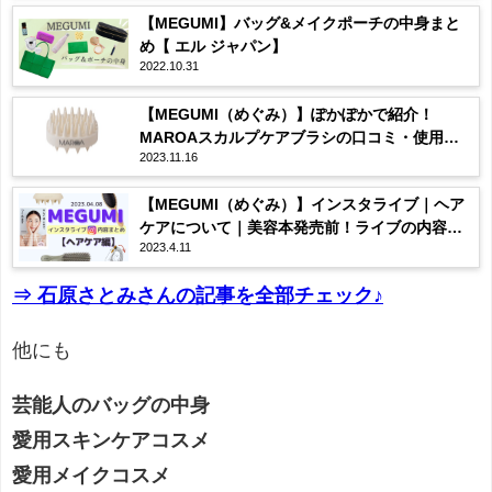
【MEGUMI】バッグ&メイクポーチの中身まと
め【 エル ジャパン】
2022.10.31
【MEGUMI（めぐみ）】ぽかぽかで紹介！
MAROAスカルプケアブラシの口コミ・使用
2023.11.16
感・購入先は？まとめ♡
【MEGUMI（めぐみ）】インスタライブ｜ヘア
ケアについて｜美容本発売前！ライブの内容全
2023.4.11
まとめ♡2023/04/08
⇒ 石原さとみさんの記事を全部チェック♪
他にも
芸能人のバッグの中身
愛用スキンケアコスメ
愛用メイクコスメ