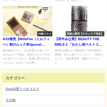
付録コスメ
芸能人愛用【スキンケア用品】
4/10発売【MilleFée（ミルフィ
【田中みな実】BEAUTY THE
ー）初のムック本Special
BIBLE 2 「わたし的ベストコス
Cosme Book Brown Beige
メ」美白美容液・炭酸マスクパ
春の新作コスメ、どれを買うか迷ってい
田中みな実さんがBEAUTY THE BIBLE 2
ませんか？ 今回は、SNSで大バズり中の
第3話「わたし的ベストコスメ」 で紹介し
ver.】を徹底解説！現品3点入り
ック・フェースパウダーなど
大人気ブランドから、普通に買うのがも
ていた、 美白美容液・炭酸マスクパッ
で『総額4,840円分相当』
ったいなくなるレベルの神...
ク...
カテゴリー
Qoo10買うべきコスメ
その他