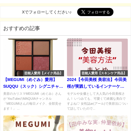
Xでフォローしてください♪
おすすめの記事
芸能人愛用【メイク用品】
芸能人愛用【スキンケア用品】
【MEGUMI（めぐみ）愛用】
2024【今田美桜 美容法】今田美
SUQQU（スック）シグニチャー
桜が実践しているインナーケ
カラー アイズ 13の口コミ・使用
ア・美容法(愛用マクラ・ビタミ
美容のカリスマMEGUMI（めぐみ）さん
モデルや女優として大人気の今田美桜さ
が YouTubeのMAQUIAチャンネル
ん！ いつみても、可愛くて綺麗な美白で
感・購入先は？
ン)などまとめ♡
「MEGUMIさんの毎日メイク、全部見せ
すよね♡ 女性誌ar(アール)で美容法につい
ます！」 ...
て話していたので...