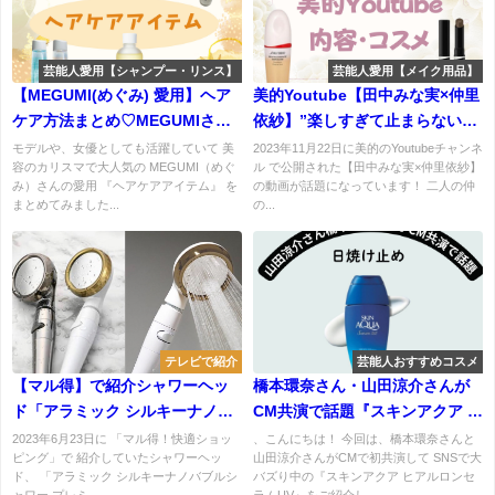
芸能人愛用【シャンプー・リンス】
芸能人愛用【メイク用品】
【MEGUMI(めぐみ) 愛用】ヘア
美的Youtube【田中みな実×仲里
ケア方法まとめ♡MEGUMIさん
依紗】”楽しすぎて止まらない！
こだわりのヘアケアアイテムと
素顔のビューティトーク”紹介の
モデルや、女優としても活躍していて 美
2023年11月22日に美的のYoutubeチャンネ
容のカリスマで大人気の MEGUMI（めぐ
ル で公開された【田中みな実×仲里依紗】
は？
アイテム・内容まとめ♪
み）さんの愛用 『ヘアケアアイテム』 を
の動画が話題になっています！ 二人の仲
まとめてみました...
の...
テレビで紹介
芸能人おすすめコスメ
【マル得】で紹介シャワーヘッ
橋本環奈さん・山田涼介さんが
ド「アラミック シルキーナノバ
CM共演で話題『スキンアクア ヒ
ブルシャワー プレミアム」 口コ
アルロンセラムUV』でうるおい
2023年6月23日に 「マル得！快適ショッ
、こんにちは！ 今回は、橋本環奈さんと
ピング」で 紹介していたシャワーヘッ
山田涼介さんがCMで初共演して SNSで大
ミは？
UVケアをゲット！【2025年夏プ
ド、 「アラミック シルキーナノバブルシ
バズり中の『スキンアクア ヒアルロンセ
チプラ神日焼け止め】
ャワー プレミ...
ラムUV』をご紹介し...