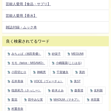
芸能人愛用【食品・サプリ】
芸能人愛用【香水】
雑誌付録・ムック本
良く検索されてるワード
みちょぱ（池田美優）
紗栄子
MEGUMI
モモ（twice・MISAMO）
小嶋陽菜(こじはる)
小田切ヒロ
神崎恵
千賀健永
美的
石井美保
VOCE（ヴォーチェ）
美ST
指原莉乃（さっしー）
鈴木えみ
森香澄
友利新
梨花
田中みな実
MAQUIA（マキア）
本田翼
村重杏奈