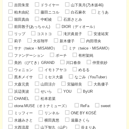
吉田朱里
ドライヤー
山下美月(乃木坂46)
柏木由紀
藤田ニコル
白石麻衣
とうあ
堀田真由
中町綾
石原さとみ
前田敦子(あっちゃん)
DIOR（ディオール）
リップ
コストコ
滝沢眞規子
安達祐実
莉子
大谷翔平
新木優子
内田理央
サナ（twice・MISAMO）
ミナ（twice・MISAMO）
ファンデーション
ポーチ
有村架純
美的 （びてき）GRAND
川口春奈
仲里依紗
ウォニョン
イモトアヤコ
めるる
黒木メイサ
ミセス大森
なごみ（YouTuber）
大森元貴
山田涼介
宮脇咲良
大島優子
浜辺美波
せいら
YOU
ByUR
CHANEL
松本若菜
otona MUSE（オトナミューズ）
ReFa
sweet
ミッフィー
リンネル
ONE BY KOSÉ
水越みさと
横田真悠
遠藤さくら
大西流星
山下智久（山P）
谷まりあ