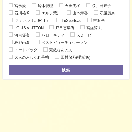
冨永愛
鈴木愛理
今田美桜
桜井日奈子
石川祐希
エルフ荒川
山本舞香
守屋麗奈
キュレル（CUREL）
LeSportsac
吉沢亮
LOUIS VUITTON
戸田恵梨香
宮舘涼太
河合優実
ハローキティ
スヌーピー
板谷由夏
ベストビューティウーマン
トートバッグ
素敵なあの人
大人のおしゃれ手帖
田村保乃(櫻坂46)
検索