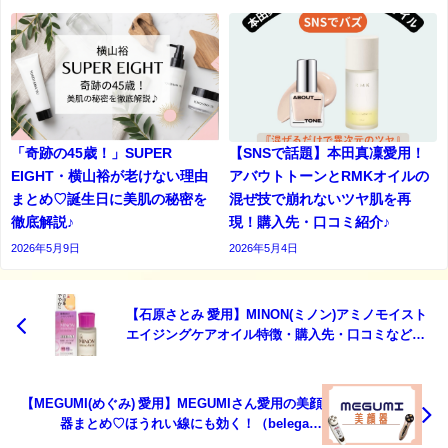
「奇跡の45歳！」SUPER
【SNSで話題】本田真凜愛用！
EIGHT・横山裕が老けない理由
アバウトトーンとRMKオイルの
まとめ♡誕生日に美肌の秘密を
混ぜ技で崩れないツヤ肌を再
徹底解説♪
現！購入先・口コミ紹介♪
2026年5月9日
2026年5月4日
【石原さとみ 愛用】MINON(ミノン)アミノモイスト
エイジングケアオイル特徴・購入先・口コミなどま
とめ♡乾燥知らずの肌に！？
【MEGUMI(めぐみ) 愛用】MEGUMIさん愛用の美顔
器まとめ♡ほうれい線にも効く！（belega・
ARTISTIC＆CO.）など