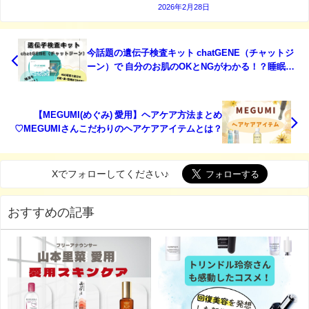
2026年2月28日
今話題の遺伝子検査キット chatGENE（チャットジ
ーン）で 自分のお肌のOKとNGがわかる！？睡眠・
食・記憶力・リズム感・病気まで400項目で丸わか
り！口コミは？
【MEGUMI(めぐみ) 愛用】ヘアケア方法まとめ
♡MEGUMIさんこだわりのヘアケアアイテムとは？
Xでフォローしてください♪
おすすめの記事