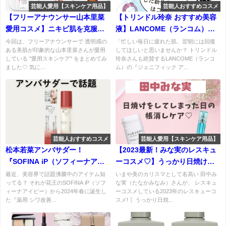
芸能人愛用【スキンケア用品】
芸能人おすすめコスメ
【フリーアナウンサー山本里菜
【トリンドル玲奈 おすすめ美容
愛用コスメ】ニキビ肌を克服で
液】LANCOME（ランコム）ジ
きた方法は！？(クレンジング・
ェニフィック アルティメ セラム
今回は、フリーアナウンサーで 透明感の
「忙しい毎日に疲れた肌、翌朝には回復
ある美肌が印象的な山本里菜さんが愛用
してほしいと思いませんか？ トリンドル
美容液)
「回復美容」発想の美容液がす
している ''愛用スキンケア'' をまとめてみ
玲奈さんも絶賛するLANCOME（ランコ
ごいらしい！
ました♡ 気に...
ム）の『ジェニフィック ア...
芸能人おすすめコスメ
芸能人愛用【スキンケア用品】
松本若菜アンバサダー！
【2023最新！みな実のレスキュ
『SOFINA iP（ソフィーナアイ
ーコスメ♡】うっかり日焼けを
ピー） 薬用 シワ改善 泡セラム』
してしまった日の帳消しケア
最近、美容界で話題沸騰中のアイテム知
いまや美のカリスマとして名高い 田中み
ってる？ それが花王のSOFINA iP（ソフ
な実（たなかみなみ）さんが、 レスキュ
でシワ改善とハリ肌をチャー
は？愛用アイテムまとめ♪
ィーナアイピー）から2024年春に誕生し
ーコスメしている2023年のレスキューコ
ジ！
た『薬用 シワ改善...
スメ! 〖うっかり日焼...