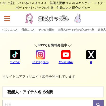
SNSで流行っているバズりコスメ・芸能人愛用コスメ(スキンケア・メイク・
ボディケア)・バッグの中身・付録コスメ紹介レビュー
バズりコスメ
付録コスメ
テレビで紹介
芸能人のバッグ(かばん)の中身
芸能人
＼
SNSでも情報発信中♪
／
tiktok
Instagram
YouTube
X
当サイトはアフィリエイト広告を利用しています
芸能人・アイテム名で検索