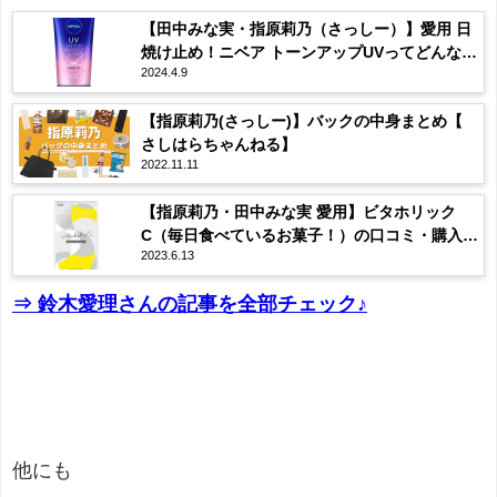
【田中みな実・指原莉乃（さっしー）】愛用 日
焼け止め！ニベア トーンアップUVってどんな？
2024.4.9
口コミは？
【指原莉乃(さっしー)】バックの中身まとめ【
さしはらちゃんねる】
2022.11.11
【指原莉乃・田中みな実 愛用】ビタホリック
C（毎日食べているお菓子！）の口コミ・購入先
2023.6.13
まとめ♡
⇒ 鈴木愛理さんの記事を全部チェック♪
他にも