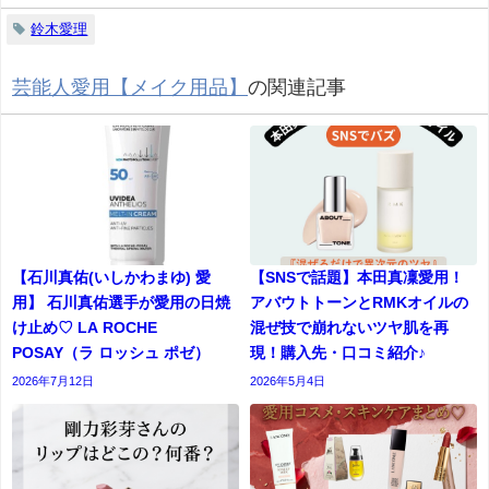
鈴木愛理
芸能人愛用【メイク用品】
の関連記事
【石川真佑(いしかわまゆ) 愛
【SNSで話題】本田真凜愛用！
用】 石川真佑選手が愛用の日焼
アバウトトーンとRMKオイルの
け止め♡ LA ROCHE
混ぜ技で崩れないツヤ肌を再
POSAY（ラ ロッシュ ポゼ）
現！購入先・口コミ紹介♪
2026年7月12日
2026年5月4日