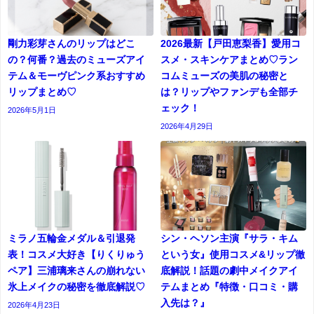
剛力彩芽さんのリップはどこ
2026最新【戸田恵梨香】愛用コ
の？何番？過去のミューズアイ
スメ・スキンケアまとめ♡ラン
テム＆モーヴピンク系おすすめ
コムミューズの美肌の秘密と
リップまとめ♡
は？リップやファンデも全部チ
ェック！
2026年5月1日
2026年4月29日
ミラノ五輪金メダル＆引退発
シン・ヘソン主演『サラ・キム
表！コスメ大好き【りくりゅう
という女』使用コスメ&リップ徹
ペア】三浦璃来さんの崩れない
底解説！話題の劇中メイクアイ
氷上メイクの秘密を徹底解説♡
テムまとめ『特徴・口コミ・購
入先は？』
2026年4月23日