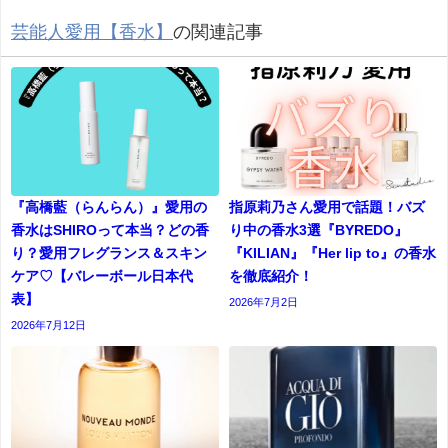
芸能人愛用【香水】
の関連記事
『高橋藍（らんらん）』愛用の
指原莉乃さん愛用で話題！バズ
香水はSHIROって本当？どの香
り中の香水3選『BYREDO』
り？愛用フレグランス＆スキン
『KILIAN』『Her lip to』の香水
ケア♡【バレーボール日本代
を徹底紹介！
表】
2026年7月2日
2026年7月12日