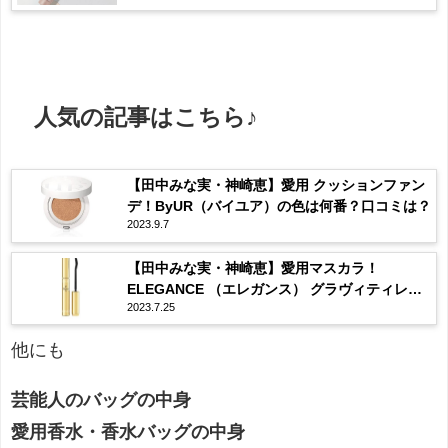
人気の記事はこちら♪
【田中みな実・神崎恵】愛用 クッションファン
デ！ByUR（バイユア）の色は何番？口コミは？
2023.9.7
【田中みな実・神崎恵】愛用マスカラ！
ELEGANCE （エレガンス） グラヴィティレス
2023.7.25
マスカラ ってどんな？
他にも
芸能人のバッグの中身
愛用香水・香水バッグの中身