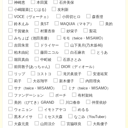
神崎恵
本田翼
石井美保
小嶋陽菜(こじはる)
友利新
VOCE（ヴォーチェ）
小田切ヒロ
森香澄
鈴木えみ
美ST
MAQUIA（マキア）
美的
千賀健永
村重杏奈
紗栄子
梨花
みちょぱ（池田美優）
モモ（twice・MISAMO）
吉田朱里
ドライヤー
山下美月(乃木坂46)
柏木由紀
藤田ニコル
白石麻衣
とうあ
堀田真由
中町綾
石原さとみ
前田敦子(あっちゃん)
DIOR（ディオール）
リップ
コストコ
滝沢眞規子
安達祐実
莉子
大谷翔平
新木優子
内田理央
サナ（twice・MISAMO）
ミナ（twice・MISAMO）
ファンデーション
ポーチ
有村架純
美的 （びてき）GRAND
川口春奈
仲里依紗
ウォニョン
イモトアヤコ
めるる
黒木メイサ
ミセス大森
なごみ（YouTuber）
大森元貴
山田涼介
宮脇咲良
大島優子