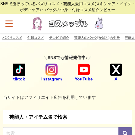
SNSで流行っているバズりコスメ・芸能人愛用コスメ(スキンケア・メイク・
ボディケア)・バッグの中身・付録コスメ紹介レビュー
バズりコスメ
付録コスメ
テレビで紹介
芸能人のバッグ(かばん)の中身
芸能人
＼
SNSでも情報発信中♪
／
tiktok
Instagram
YouTube
X
当サイトはアフィリエイト広告を利用しています
芸能人・アイテム名で検索