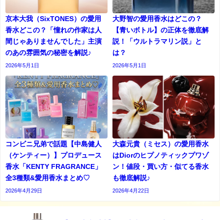
京本大我（SixTONES）の愛用
大野智の愛用香水はどこの？
香水どこの？「憧れの作家は人
【青いボトル】の正体を徹底解
間じゃありませんでした」主演
説！「ウルトラマリン説」と
のあの雰囲気の秘密を解説♪
は？
2026年5月1日
2026年5月1日
コンビニ兄弟で話題【中島健人
大森元貴（ミセス）の愛用香水
（ケンティー）】プロデュース
はDiorのヒプノティックプワゾ
香水「KENTY FRAGRANCE」
ン！値段・買い方・似てる香水
全3種類&愛用香水まとめ♡
も徹底解説♪
2026年4月29日
2026年4月22日