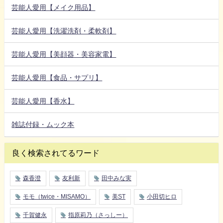
芸能人愛用【メイク用品】
芸能人愛用【洗濯洗剤・柔軟剤】
芸能人愛用【美顔器・美容家電】
芸能人愛用【食品・サプリ】
芸能人愛用【香水】
雑誌付録・ムック本
良く検索されてるワード
森香澄
友利新
田中みな実
モモ（twice・MISAMO）
美ST
小田切ヒロ
千賀健永
指原莉乃（さっしー）