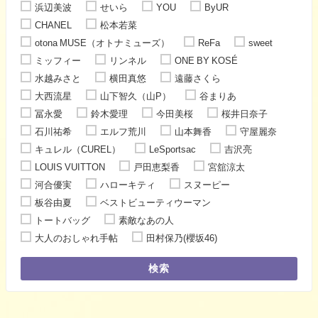
浜辺美波
せいら
YOU
ByUR
CHANEL
松本若菜
otona MUSE（オトナミューズ）
ReFa
sweet
ミッフィー
リンネル
ONE BY KOSÉ
水越みさと
横田真悠
遠藤さくら
大西流星
山下智久（山P）
谷まりあ
冨永愛
鈴木愛理
今田美桜
桜井日奈子
石川祐希
エルフ荒川
山本舞香
守屋麗奈
キュレル（CUREL）
LeSportsac
吉沢亮
LOUIS VUITTON
戸田恵梨香
宮舘涼太
河合優実
ハローキティ
スヌーピー
板谷由夏
ベストビューティウーマン
トートバッグ
素敵なあの人
大人のおしゃれ手帖
田村保乃(櫻坂46)
検索