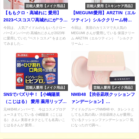
芸能人愛用【メイク用品】
芸能人愛用【スキンケア用品】
【ももクロ・高城れに 愛用】
【MEGUMI愛用】ARZTIN（エル
2023ベスコス♡高城れにが”ライ
ツティン）シルククリーム特
ブでも愛用”しているコスメと
徴・購入先・口コミなどまとめ
今回は、 人気アイドルのももいろクロー
今回は、 美容のカリスマで大人気の
バーZメンバーの 高城れにさんが2023年
MEGUMI さんが愛用している 保湿クリー
は！？まとめ♡
♡最強の再生クリーム！？
に愛用していた ''ベストコスメ'' をまとめ
ム ARZTIN（エルツティン） 『シルクク
てみました...
リーム』 ...
芸能人愛用【メイク用品】
芸能人愛用【メイク用品】
SNSでバズり中！【小嶋陽菜
NMB48 【渋谷凪咲クッションフ
（こじはる） 愛用 薬用リップ】
ァンデーション】
メンソレータム ヒビプロLPの口
GIVENCHY（ジバンシイ）スキ
元AKB48メンバーで、 今はコスメプロデ
アイドルグループNMB48 や、タレントと
ュースまでしている 小嶋陽菜（こじは
しても人気の高い 渋谷凪咲さんが愛用し
コミ・購入先は？まとめ♡
ン PFCT コンパクト クリームの
る） さん♪ 美容オタクとしても名高いこ
ているクッションファンデーション♡ 気
特徴・口コミ・購入先は？
じはるさんが 愛用...
になったので調べ...