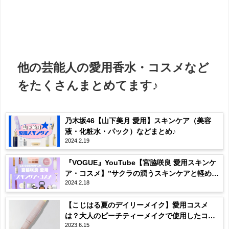
他の芸能人の愛用香水・コスメなど
をたくさんまとめてます♪
乃木坂46【山下美月 愛用】スキンケア（美容
液・化粧水・パック）などまとめ♪
2024.2.19
『VOGUE』YouTube【宮脇咲良 愛用スキンケ
ア・コスメ】”サクラの潤うスキンケアと軽めの
2024.2.18
セルフメイク。”紹介アイテム・内容まとめ♪
【こじはる夏のデイリーメイク】愛用コスメ
は？大人のピーチティーメイクで使用したコス
2023.6.15
メまとめ！