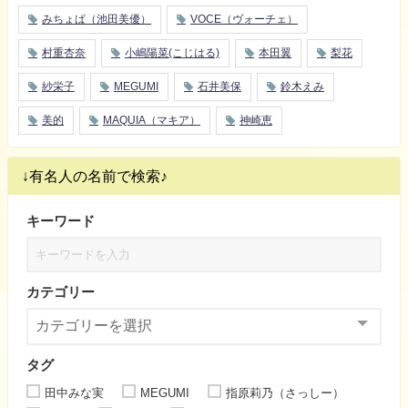
みちょぱ（池田美優）
VOCE（ヴォーチェ）
村重杏奈
小嶋陽菜(こじはる)
本田翼
梨花
紗栄子
MEGUMI
石井美保
鈴木えみ
美的
MAQUIA（マキア）
神崎恵
↓有名人の名前で検索♪
キーワード
カテゴリー
タグ
田中みな実
MEGUMI
指原莉乃（さっしー）