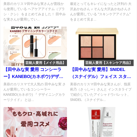
田中みな実さんサラサラの秘密
ンケア・メイクコスメまとめ
美容のカリスマ田中みな実さんが普段か
最近とってもキレイになったと評判の 大
ら使用している ヘアケアアイテム（ブラ
沢あかねさん ♪ そんな大沢あかねさんさ
はこれ！
♡（美容液・パック・クリー
シ・クシ） をまとめてみました！ 田中み
んが愛用している ''スキンケアアイテム''
ム）など
な実さんが愛用してい...
をまとめて見ま...
芸能人愛用【メイク用品】
芸能人愛用【スキンケア用品】
【田中みな実 愛用 コンシーラ
【田中みな実 愛用】SNIDEL
ー】KANEBO(カネボウ)デザイ
（スナイデル）フェイス スタイ
ニングカラーリクイドの選び
リスト 01の口コミ・使用感・購
美容のカリスマで大人気の 田中みな実 さ
美容のカリスマ田中みな実さんが、指原
んが愛用しているコンシーラー
莉乃（さっしー）さんと インスタライブ
方・使い方は！？田中みな実さ
入先は？VOCE（ボーチェ）イン
KANEBO(カネボウ) 『 デザイニングカラ
で紹介していたアイシャドウパレット、
ん愛用カラーも♡特徴・口コ
スタライブで紹介
ーリクイド』 とは...
SNIDEL （スナイデル...
ミ・購入先まとめ！