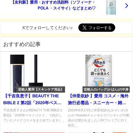
【友利新】愛用・おすすめ洗顔料（ソフィーナ・
POLA ・スイサイ）などまとめ♡
Xでフォローしてください♪
おすすめの記事
芸能人愛用【スキンケア用品】
芸能人のバッグ(かばん)の中身
【千吉良恵子】BEAUTY THE
【仲里依紗 】愛用 コスメ・海外
BIBLE 2 第2話「2020年ベスト
旅行必需品・スニーカー・雑貨
コスメ」メイクコスメまとめ♪
など全まとめ！
千吉良恵子さんがBEAUTY THE BIBLE 2
2023年6月17日に仲里依紗(なかりいさ)さ
第2話「2020年ベストコスメ」 で紹介し
んの Youtubeチャンネルでパッキングの動
ていたメイクコスメをまとめています♪ ...
画が公開されました♪ NYプレミアに行く
前日...