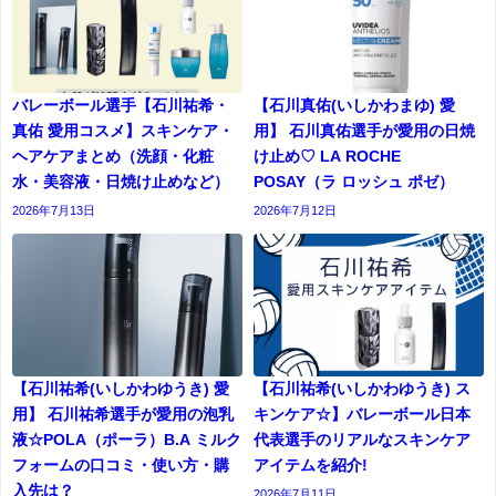
バレーボール選手【石川祐希・
【石川真佑(いしかわまゆ) 愛
真佑 愛用コスメ】スキンケア・
用】 石川真佑選手が愛用の日焼
ヘアケアまとめ（洗顔・化粧
け止め♡ LA ROCHE
水・美容液・日焼け止めなど）
POSAY（ラ ロッシュ ポゼ）
2026年7月13日
2026年7月12日
【石川祐希(いしかわゆうき) 愛
【石川祐希(いしかわゆうき) ス
用】 石川祐希選手が愛用の泡乳
キンケア☆】バレーボール日本
液☆POLA（ポーラ）B.A ミルク
代表選手のリアルなスキンケア
フォームの口コミ・使い方・購
アイテムを紹介!
入先は？
2026年7月11日