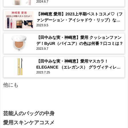
2024.6.7
プケア）などまとめ♪
【神崎恵 愛用】2023上半期ベストコスメ♡（フ
ァンデーション・アイシャドウ・リップ）など
2023.9.5
まとめ♡
【田中みな実・神崎恵】愛用 クッションファン
デ！ByUR（バイユア）の色は何番？口コミは？
2023.9.7
【田中みな実・神崎恵】愛用マスカラ！
ELEGANCE （エレガンス） グラヴィティレス
2023.7.25
マスカラ ってどんな？
他にも
芸能人のバッグの中身
愛用スキンケアコスメ