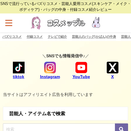
SNSで流行っているバズりコスメ・芸能人愛用コスメ(スキンケア・メイク・
ボディケア)・バッグの中身・付録コスメ紹介レビュー
バズりコスメ
付録コスメ
テレビで紹介
芸能人のバッグ(かばん)の中身
芸能人
＼
SNSでも情報発信中♪
／
tiktok
Instagram
YouTube
X
当サイトはアフィリエイト広告を利用しています
芸能人・アイテム名で検索