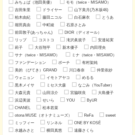
みちょぱ（池田美優）
モモ（twice・MISAMO）
吉田朱里
ドライヤー
山下美月(乃木坂46)
柏木由紀
藤田ニコル
白石麻衣
とうあ
堀田真由
中町綾
石原さとみ
前田敦子(あっちゃん)
DIOR（ディオール）
リップ
コストコ
滝沢眞規子
安達祐実
莉子
大谷翔平
新木優子
内田理央
サナ（twice・MISAMO）
ミナ（twice・MISAMO）
ファンデーション
ポーチ
有村架純
美的 （びてき）GRAND
川口春奈
仲里依紗
ウォニョン
イモトアヤコ
めるる
黒木メイサ
ミセス大森
なごみ（YouTuber）
大森元貴
山田涼介
宮脇咲良
大島優子
浜辺美波
せいら
YOU
ByUR
CHANEL
松本若菜
otona MUSE（オトナミューズ）
ReFa
sweet
ミッフィー
リンネル
ONE BY KOSÉ
水越みさと
横田真悠
遠藤さくら