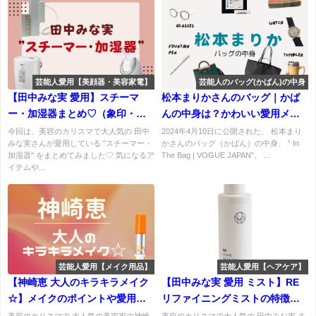
芸能人愛用【美顔器・美容家電】
芸能人のバッグ(かばん)の中身
【田中みな実 愛用】スチーマ
松本まりかさんのバッグ｜かば
ー・加湿器まとめ♡（象印・パ
んの中身は？かわいい愛用メガ
ナソニック）など
ネ・酵素・ナッツなど【In The
今回は、美容のカリスマで大人気の 田中
2024年4月10日に公開された、 松本まり
みな実さんが愛用している ''スチーマー・
かさんのバッグ（かばん）の中身、 “ In
Bag | VOGUE JAPAN】
加湿器'' をまとめてみました♡ 気になるア
The Bag | VOGUE JAPAN”。 ...
イテムや...
芸能人愛用【メイク用品】
芸能人愛用【ヘアケア】
【神崎恵 大人のキラキラメイク
【田中みな実 愛用 ミスト】RE
☆】メイクのポイントや愛用コ
リファイニングミストの特徴・
スメ・購入先などまとめ♡
口コミ・購入先は？