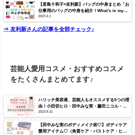
【君島十和子×友利新】バッグの中身まとめ「お
仕事用のバッグの中身を紹介！What's in my
2023.4.1
bag」
⇒ 友利新さんの記事を全部チェック♪
芸能人愛用コスメ・おすすめコスメ
をたくさんまとめてます♪
ハリッチ美容液、芸能人もオススメする5つの理
由！小田切ヒロ・田中みな実・藤田ニコル・山
2023.8.31
田優も愛用♪ハリッチプレミアムリッチプラス
【田中みな実のボディメイク術♡】ボディケア
愛用アイテム♡（角質ケア・バストケア・ヒッ