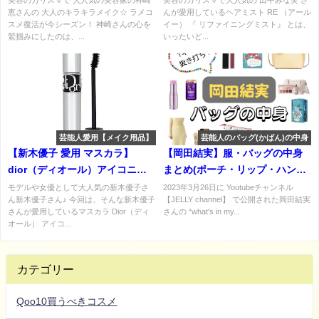
美容のカリスマで 大人気の美容家の神崎
美容のカリスマで大人気の 田中みな実 さ
恵さんの 大人のキラキラメイク☆ ラメコ
んが愛用しているヘアミスト RE （アール
スメ復活が今シーズン！ 神崎さんの心を
イー） 『 リファイニングミスト』 とは、
鷲掴みにしたのは、...
いったいど...
芸能人愛用【メイク用品】
芸能人のバッグ(かばん)の中身
【新木優子 愛用 マスカラ】
【岡田結実】服・バッグの中身
dior（ディオール）アイコニッ
まとめ(ポーチ・リップ・ハンド
クオーバーカールの口コミ・使
クリーム・香水・お菓子な
モデルや女優として大人気の新木優子さ
2023年3月26日に Youtubeチャンネル
ん新木優子さん♪ 今回は、そんな新木優子
【JELLY channel】 で公開された岡田結実
用感・購入先まとめ♡
ど)JELLYchannel♪
さんが愛用しているマスカラ Dior（ディ
さんの “what's in my...
オール） アイコ...
カテゴリー
Qoo10買うべきコスメ