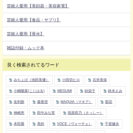
芸能人愛用【美顔器・美容家電】
芸能人愛用【食品・サプリ】
芸能人愛用【香水】
雑誌付録・ムック本
良く検索されてるワード
みちょぱ（池田美優）
小田切ヒロ
石井美保
小嶋陽菜(こじはる)
MEGUMI
紗栄子
鈴木えみ
友利新
森香澄
MAQUIA（マキア）
梨花
神崎恵
田中みな実
指原莉乃（さっしー）
本田翼
美的
VOCE（ヴォーチェ）
千賀健永