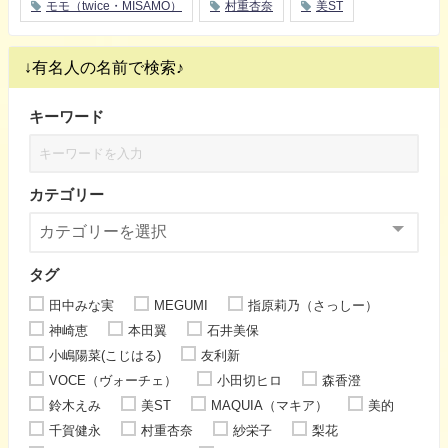
モモ（twice・MISAMO）
村重杏奈
美ST
↓有名人の名前で検索♪
キーワード
カテゴリー
タグ
田中みな実
MEGUMI
指原莉乃（さっしー）
神崎恵
本田翼
石井美保
小嶋陽菜(こじはる)
友利新
VOCE（ヴォーチェ）
小田切ヒロ
森香澄
鈴木えみ
美ST
MAQUIA（マキア）
美的
千賀健永
村重杏奈
紗栄子
梨花