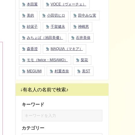
本田翼
VOCE（ヴォーチェ）
美的
小田切ヒロ
田中みな実
紗栄子
千賀健永
神崎恵
みちょぱ（池田美優）
石井美保
森香澄
MAQUIA（マキア）
モモ（twice・MISAMO）
梨花
MEGUMI
村重杏奈
美ST
↓有名人の名前で検索♪
キーワード
カテゴリー