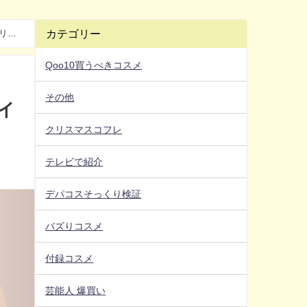
カテゴリー
リー
Qoo10買うべきコスメ
その他
イ
クリスマスコフレ
テレビで紹介
デパコスそっくり検証
バズりコスメ
付録コスメ
芸能人 爆買い