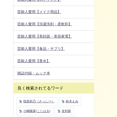
芸能人愛用【メイク用品】
芸能人愛用【洗濯洗剤・柔軟剤】
芸能人愛用【美顔器・美容家電】
芸能人愛用【食品・サプリ】
芸能人愛用【香水】
雑誌付録・ムック本
良く検索されてるワード
指原莉乃（さっしー）
鈴木えみ
小嶋陽菜(こじはる)
友利新