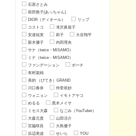
石原さとみ
前田敦子(あっちゃん)
DIOR（ディオール）
リップ
コストコ
滝沢眞規子
安達祐実
莉子
大谷翔平
新木優子
内田理央
サナ（twice・MISAMO）
ミナ（twice・MISAMO）
ファンデーション
ポーチ
有村架純
美的 （びてき）GRAND
川口春奈
仲里依紗
ウォニョン
イモトアヤコ
めるる
黒木メイサ
ミセス大森
なごみ（YouTuber）
大森元貴
山田涼介
宮脇咲良
大島優子
浜辺美波
せいら
YOU