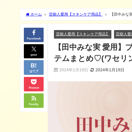
ホーム
芸能人愛用【スキンケア用品】
【田中みな実
ム)など
芸能人愛用【スキンケア用品】
芸能人愛
Facebook
【田中みな実 愛用】
post
テムまとめ♡(ワセリ
2024年1月19日
2024年1月19日
はてブ
Pocket
Feedly