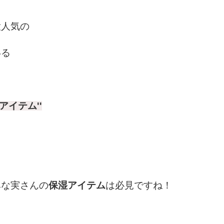
大人気の
いる
アイテム''
みな実さんの
保湿アイテム
は必見ですね！