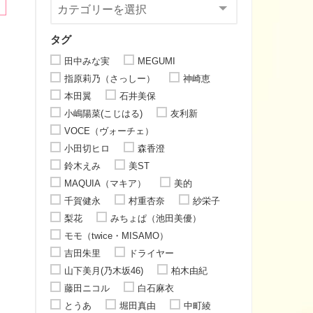
タグ
田中みな実
MEGUMI
指原莉乃（さっしー）
神崎恵
本田翼
石井美保
小嶋陽菜(こじはる)
友利新
VOCE（ヴォーチェ）
小田切ヒロ
森香澄
鈴木えみ
美ST
MAQUIA（マキア）
美的
千賀健永
村重杏奈
紗栄子
梨花
みちょぱ（池田美優）
モモ（twice・MISAMO）
吉田朱里
ドライヤー
山下美月(乃木坂46)
柏木由紀
藤田ニコル
白石麻衣
とうあ
堀田真由
中町綾