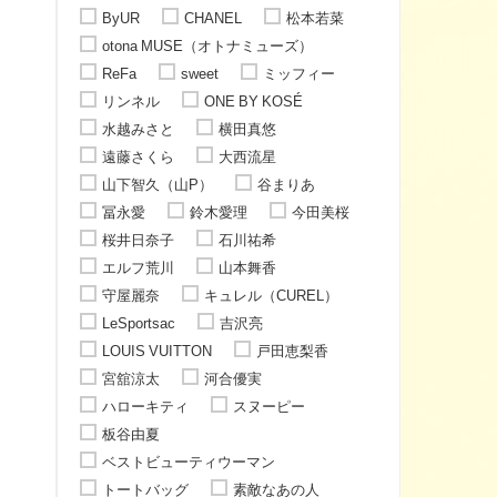
ByUR
CHANEL
松本若菜
otona MUSE（オトナミューズ）
ReFa
sweet
ミッフィー
リンネル
ONE BY KOSÉ
水越みさと
横田真悠
遠藤さくら
大西流星
山下智久（山P）
谷まりあ
冨永愛
鈴木愛理
今田美桜
桜井日奈子
石川祐希
エルフ荒川
山本舞香
守屋麗奈
キュレル（CUREL）
LeSportsac
吉沢亮
LOUIS VUITTON
戸田恵梨香
宮舘涼太
河合優実
ハローキティ
スヌーピー
板谷由夏
ベストビューティウーマン
トートバッグ
素敵なあの人