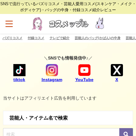
SNSで流行っているバズりコスメ・芸能人愛用コスメ(スキンケア・メイク・
ボディケア)・バッグの中身・付録コスメ紹介レビュー
バズりコスメ
付録コスメ
テレビで紹介
芸能人のバッグ(かばん)の中身
芸能人
＼
SNSでも情報発信中♪
／
tiktok
Instagram
YouTube
X
当サイトはアフィリエイト広告を利用しています
芸能人・アイテム名で検索