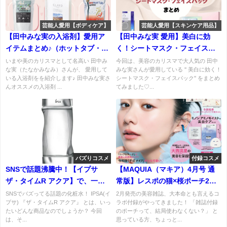
芸能人愛用【ボディケア】
芸能人愛用【スキンケア用品】
【田中みな実の入浴剤】愛用ア
【田中みな実 愛用】美白に効
イテムまとめ♪（ホットタブ・シ
く！シートマスク・フェイスパ
ークリスタルス・ひでまり）な
ックまとめ♡(POLA・EKATO)
いまや美のカリスマとして名高い 田中み
今回は、美容のカリスマで大人気の 田中
な実（たなかみなみ）さんが、 愛用して
みな実さんが愛用している '' 美白に効く！
ど♪
など
いる入浴剤をを紹介します♪ 田中みな実さ
シートマスク・フェイスパック'' をまとめ
んオススメの入浴剤 ...
てみました♡...
バズりコスメ
付録コスメ
SNSで話題沸騰中！【イプサ
【MAQUIA（マキア）4月号 通
ザ・タイムR アクア】で、一日
常版】レスポの猫×桜ポーチ2個
中潤い続ける、ぷるぷる肌へ
付き！SUQQU・HAKUも試せる
SNSでバズってる話題の化粧水！ IPSA(イ
2月発売の美容雑誌、大本命とも言えるコ
プサ) 『ザ・タイムR アクア』 とは、いっ
ラボ付録がやってきました！ 「雑誌付録
神付録♪『コスメ付録総額2,034
たいどんな商品なのでしょうか？ 今回
のポーチって、結局使わなくない？」 と
円分相当』
は、そ...
思っている方、ちょっと...