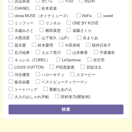
浜辺美波
せいら
YOU
ByUR
CHANEL
松本若菜
otona MUSE（オトナミューズ）
ReFa
sweet
ミッフィー
リンネル
ONE BY KOSÉ
水越みさと
横田真悠
遠藤さくら
大西流星
山下智久（山P）
谷まりあ
冨永愛
鈴木愛理
今田美桜
桜井日奈子
石川祐希
エルフ荒川
山本舞香
守屋麗奈
キュレル（CUREL）
LeSportsac
吉沢亮
LOUIS VUITTON
戸田恵梨香
宮舘涼太
河合優実
ハローキティ
スヌーピー
板谷由夏
ベストビューティウーマン
トートバッグ
素敵なあの人
大人のおしゃれ手帖
田村保乃(櫻坂46)
検索