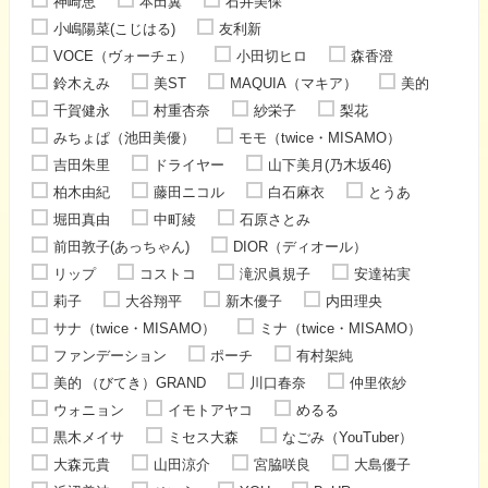
神崎恵
本田翼
石井美保
小嶋陽菜(こじはる)
友利新
VOCE（ヴォーチェ）
小田切ヒロ
森香澄
鈴木えみ
美ST
MAQUIA（マキア）
美的
千賀健永
村重杏奈
紗栄子
梨花
みちょぱ（池田美優）
モモ（twice・MISAMO）
吉田朱里
ドライヤー
山下美月(乃木坂46)
柏木由紀
藤田ニコル
白石麻衣
とうあ
堀田真由
中町綾
石原さとみ
前田敦子(あっちゃん)
DIOR（ディオール）
リップ
コストコ
滝沢眞規子
安達祐実
莉子
大谷翔平
新木優子
内田理央
サナ（twice・MISAMO）
ミナ（twice・MISAMO）
ファンデーション
ポーチ
有村架純
美的 （びてき）GRAND
川口春奈
仲里依紗
ウォニョン
イモトアヤコ
めるる
黒木メイサ
ミセス大森
なごみ（YouTuber）
大森元貴
山田涼介
宮脇咲良
大島優子