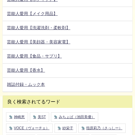
芸能人愛用【メイク用品】
芸能人愛用【洗濯洗剤・柔軟剤】
芸能人愛用【美顔器・美容家電】
芸能人愛用【食品・サプリ】
芸能人愛用【香水】
雑誌付録・ムック本
良く検索されてるワード
神崎恵
美ST
みちょぱ（池田美優）
VOCE（ヴォーチェ）
紗栄子
指原莉乃（さっしー）