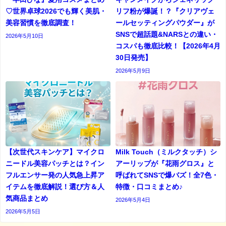
♡世界卓球2026でも輝く美肌・
リフ粉が爆誕！？『クリアヴェ
美容習慣を徹底調査！
ールセッティングパウダー』が
SNSで超話題&NARSとの違い・
2026年5月10日
コスパも徹底比較！【2026年4月
30日発売】
2026年5月9日
【次世代スキンケア】マイクロ
Milk Touch（ミルクタッチ）シ
ニードル美容パッチとは？イン
アーリップが『花雨グロス』と
フルエンサー発の人気急上昇ア
呼ばれてSNSで爆バズ！全7色・
イテムを徹底解説！選び方＆人
特徴・口コミまとめ♪
気商品まとめ
2026年5月4日
2026年5月5日