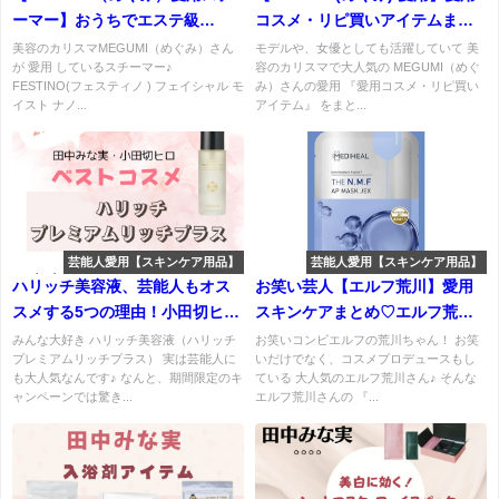
ーマー】おうちでエステ級
コスメ・リピ買いアイテムまと
☆FESTINO(フェスティノ ) フェ
め♡（NARS・スナイデル）な
美容のカリスマMEGUMI（めぐみ）さん
モデルや、女優としても活躍していて 美
が 愛用 しているスチーマー♪
容のカリスマで大人気の MEGUMI（めぐ
イシャル モイスト ナノスチーマ
ど！MEGUMIさんの美の秘密と
FESTINO(フェスティノ ) フェイシャル モ
み）さんの愛用 『愛用コスメ・リピ買い
ー特徴・購入先・口コミなどま
は？
イスト ナノ...
アイテム』 をまと...
とめ♡
芸能人愛用【スキンケア用品】
芸能人愛用【スキンケア用品】
ハリッチ美容液、芸能人もオス
お笑い芸人【エルフ荒川】愛用
スメする5つの理由！小田切ヒ
スキンケアまとめ♡エルフ荒川
ロ・田中みな実・藤田ニコル・
ちゃんが夏に愛用しているスキ
みんな大好き ハリッチ美容液（ハリッチ
お笑いコンビエルフの荒川ちゃん！ お笑
プレミアムリッチプラス） 実は芸能人に
いだけでなく、コスメプロデュースもし
山田優も愛用♪ハリッチプレミア
ンケアとは！？(トリデン・シカ
も大人気なんです♪ なんと、期間限定のキ
ている 大人気のエルフ荒川さん♪ そんな
ムリッチプラス
VT)など
ャンペーンでは驚き...
エルフ荒川さんの 『...