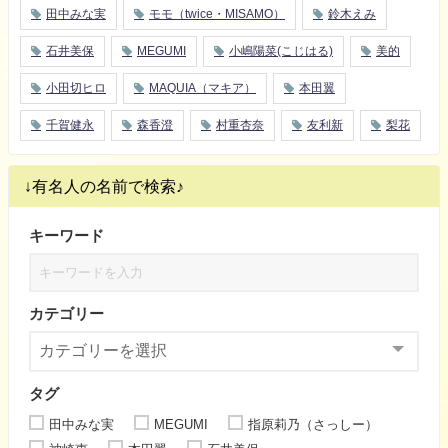
田中みな実
モモ（twice・MISAMO）
鈴木えみ
石井美保
MEGUMI
小嶋陽菜(こじはる)
美的
小田切ヒロ
MAQUIA（マキア）
本田翼
千賀健永
森香澄
村重杏奈
友利新
梨花
↓有名人の名前で検索♪
キーワード
カテゴリー
タグ
田中みな実
MEGUMI
指原莉乃（さっしー）