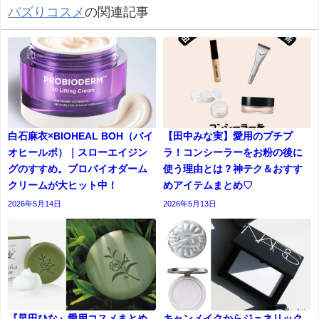
バズりコスメ
の関連記事
白石麻衣×BIOHEAL BOH（バイ
【田中みな実】愛用のプチプ
オヒールボ）｜スローエイジン
ラ！コンシーラーをお粉の後に
グのすすめ。プロバイオダーム
使う理由とは？神テク＆おすす
クリームが大ヒット中！
めアイテムまとめ♡
2026年5月14日
2026年5月13日
『早田ひな』愛用コスメまとめ
キャンメイクからジェネリック