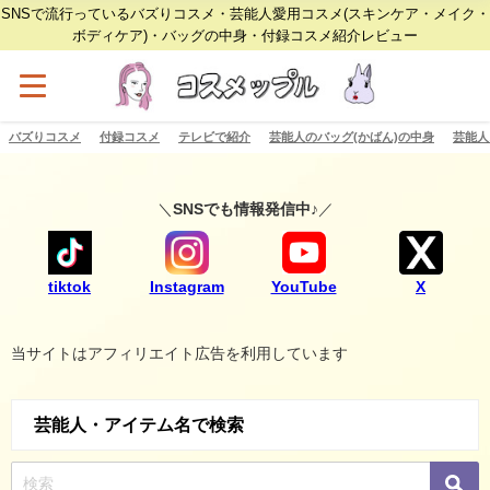
SNSで流行っているバズりコスメ・芸能人愛用コスメ(スキンケア・メイク・
ボディケア)・バッグの中身・付録コスメ紹介レビュー
バズりコスメ
付録コスメ
テレビで紹介
芸能人のバッグ(かばん)の中身
芸能人
＼
SNSでも情報発信中♪
／
tiktok
Instagram
YouTube
X
当サイトはアフィリエイト広告を利用しています
芸能人・アイテム名で検索