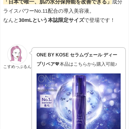
「日本で唯一、肌の水分保持能を改善できる」
成分
ライスパワーNo.11配合の導入美容液。
なんと
30mLという本誌限定サイズ
で登場です！
ONE BY KOSE セラムヴェール ディー
プリペア
💖本品はこちらから購入可能♪
こすめっぷるん