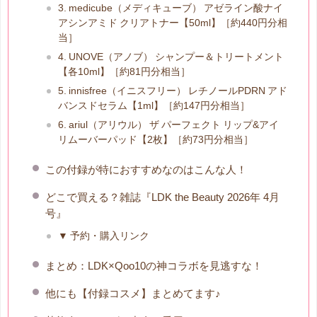
3. medicube（メディキューブ） アゼライン酸ナイ
アシンアミド クリアトナー【50ml】［約440円分相
当］
4. UNOVE（アノブ） シャンプー＆トリートメント
【各10ml】［約81円分相当］
5. innisfree（イニスフリー） レチノールPDRN アド
バンスドセラム【1ml】［約147円分相当］
6. ariul（アリウル） ザ パーフェクト リップ&アイ
リムーバーパッド【2枚】［約73円分相当］
この付録が特におすすめなのはこんな人！
どこで買える？雑誌『LDK the Beauty 2026年 4月
号』
▼ 予約・購入リンク
まとめ：LDK×Qoo10の神コラボを見逃すな！
他にも【付録コスメ】まとめてます♪