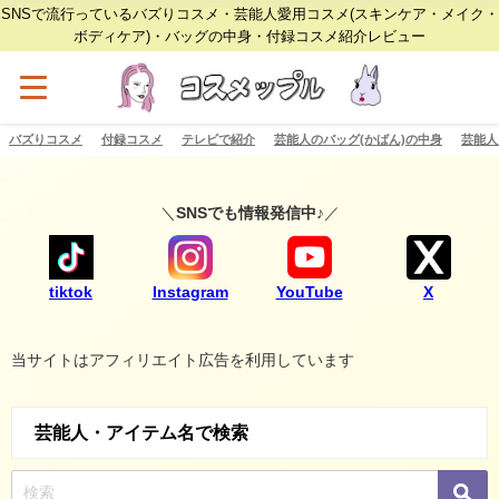
SNSで流行っているバズりコスメ・芸能人愛用コスメ(スキンケア・メイク・
ボディケア)・バッグの中身・付録コスメ紹介レビュー
バズりコスメ
付録コスメ
テレビで紹介
芸能人のバッグ(かばん)の中身
芸能人
＼
SNSでも情報発信中♪
／
tiktok
Instagram
YouTube
X
当サイトはアフィリエイト広告を利用しています
芸能人・アイテム名で検索