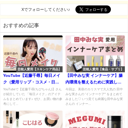
Xでフォローしてください♪
おすすめの記事
芸能人愛用【スキンケア用品】
芸能人愛用【食品・サプリ】
YouTube【近藤千尋】毎日メイ
【田中みな実 インナーケア】腸
ク（愛用リップ・コスメ・日用
内環境を整えるために実践して
品・カラコンなど）まとめ♪
いる方法・愛用アイテムまとめ
YouTubeで【近藤千尋(ちぴちゃん)】さん
今回は、美容のカリスマで大人気の 田中
が紹介していた 「毎日メイク」のアイテ
みな実さんの 'インナーケア'' をまとめて
♡
ムをまとめています♪ ぜひ、お買い物の参
みました♡ いつ見ても綺麗な田中みな実
考にして...
さんの インナー...