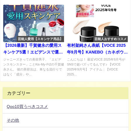
芸能人愛用【スキンケア用品】
芸能人おすすめコスメ
【2026最新】千賀健永の愛用ス
有村架純さん表紙【VOCE 2025
キンケア5選！エビデンスで選ぶ
年9月号】KANEBO（カネボウ）
最強コスメガチ推し成分を解説&
の『ライブリースキン ウェア
ジャニーズきっての美容男子、「エビデ
こんにちは！ 最近VOCE 2025年9月号が
ンスモンスター」ことKis-My-Ft2の千賀健
SNSで超バズってるんです♪ 【VOCE
購入先まとめ♪
Ⅱ』と『クリーム イン デイⅡ』
永さん。 彼の美容法は、単なる流行りで
2025年9月号】 アイテム：【VOCE
で素肌を超えるツヤ美肌へ♡ 進
はなく「成分」や...
2025...
化系スキンケアを徹底レビュ
ー！
カテゴリー
Qoo10買うべきコスメ
その他