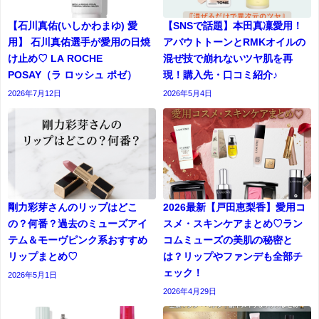
【石川真佑(いしかわまゆ) 愛
【SNSで話題】本田真凜愛用！
用】 石川真佑選手が愛用の日焼
アバウトトーンとRMKオイルの
け止め♡ LA ROCHE
混ぜ技で崩れないツヤ肌を再
POSAY（ラ ロッシュ ポゼ）
現！購入先・口コミ紹介♪
2026年7月12日
2026年5月4日
剛力彩芽さんのリップはどこ
2026最新【戸田恵梨香】愛用コ
の？何番？過去のミューズアイ
スメ・スキンケアまとめ♡ラン
テム＆モーヴピンク系おすすめ
コムミューズの美肌の秘密と
リップまとめ♡
は？リップやファンデも全部チ
ェック！
2026年5月1日
2026年4月29日