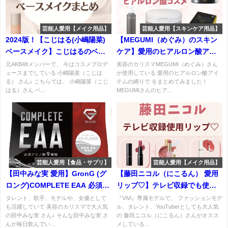
芸能人愛用【メイク用品】
芸能人愛用【スキンケア用品】
2024版！【こじはる(小嶋陽菜)
【MEGUMI（めぐみ）のスキン
ベースメイク】こじはるのベー
ケア】愛用のヒアルロン酸アイ
スメイク・愛用コスメまとめ
テム（EMROSÉ・OSAJI）など
元AKB48メンバーで、 今はコスメプロデ
美容のカリスマMEGUMI（めぐみ）さん
ュースまでしている 小嶋陽菜（こじは
が使用している 愛用のヒアルロン酸アイ
♪（下地・コンシーラー・ファン
まとめ♡
る） さん♪ こちらでは、 小嶋陽菜（こじ
テムの縛りで をまとめてみました！
デーション）など
はる）さん ベ...
MEGUMIさんのヒア...
芸能人愛用【食品・サプリ】
芸能人愛用【メイク用品】
【田中みな実 愛用】GronG (グ
【藤田ニコル（にこるん） 愛用
ロング)COMPLETE EAA 必須ア
リップ♡】テレビ収録でも使
ミノ酸 ノンフレーバーの特徴・
用！一気に可愛くなる盛れリッ
タレント、歌手、モデルや、女優として
『ViVi』専属モデルで、 ファッションモデ
も活躍していて 美容のカリスマで大人気
ル、タレント、YouTuberとしても大人気
口コミ・購入先とは？
プまとめ♪
の田中みな実 さん♪ そんな田中みな実 さ
の 藤田ニコル（にこるん）さんがオスス
んが毎日飲んでい...
メしている...