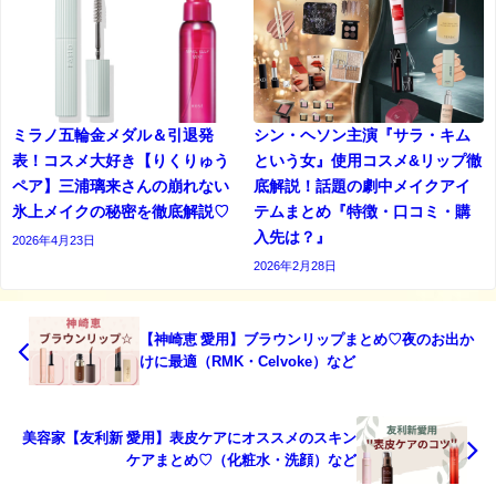
ミラノ五輪金メダル＆引退発
シン・ヘソン主演『サラ・キム
表！コスメ大好き【りくりゅう
という女』使用コスメ&リップ徹
ペア】三浦璃来さんの崩れない
底解説！話題の劇中メイクアイ
氷上メイクの秘密を徹底解説♡
テムまとめ『特徴・口コミ・購
入先は？』
2026年4月23日
2026年2月28日
【神崎恵 愛用】ブラウンリップまとめ♡夜のお出か
けに最適（RMK・Celvoke）など
美容家【友利新 愛用】表皮ケアにオススメのスキン
ケアまとめ♡（化粧水・洗顔）など