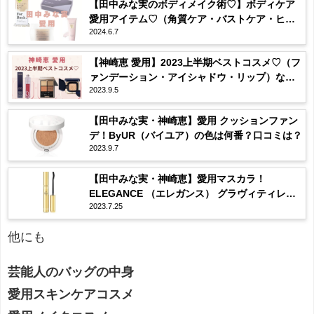
【田中みな実のボディメイク術♡】ボディケア
愛用アイテム♡（角質ケア・バストケア・ヒッ
2024.6.7
プケア）などまとめ♪
【神崎恵 愛用】2023上半期ベストコスメ♡（フ
ァンデーション・アイシャドウ・リップ）など
2023.9.5
まとめ♡
【田中みな実・神崎恵】愛用 クッションファン
デ！ByUR（バイユア）の色は何番？口コミは？
2023.9.7
【田中みな実・神崎恵】愛用マスカラ！
ELEGANCE （エレガンス） グラヴィティレス
2023.7.25
マスカラ ってどんな？
他にも
芸能人のバッグの中身
愛用スキンケアコスメ