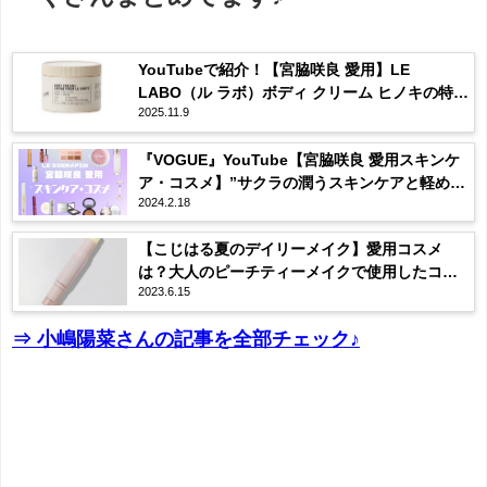
YouTubeで紹介！【宮脇咲良 愛用】LE
LABO（ル ラボ）ボディ クリーム ヒノキの特
2025.11.9
徴・口コミ・購入先は？SNSで話題沸騰中♪
『VOGUE』YouTube【宮脇咲良 愛用スキンケ
ア・コスメ】”サクラの潤うスキンケアと軽めの
2024.2.18
セルフメイク。”紹介アイテム・内容まとめ♪
【こじはる夏のデイリーメイク】愛用コスメ
は？大人のピーチティーメイクで使用したコス
2023.6.15
メまとめ！
⇒ 小嶋陽菜さんの記事を全部チェック♪