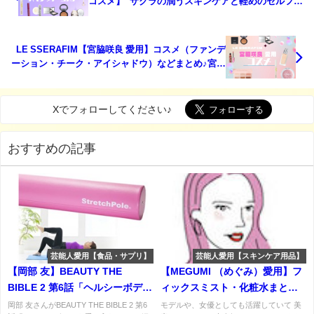
コスメ】”サクラの潤うスキンケアと軽めのセルフメ
イク。”紹介アイテム・内容まとめ♪
LE SSERAFIM【宮脇咲良 愛用】コスメ（ファンデ
ーション・チーク・アイシャドウ）などまとめ♪宮脇
咲良さん愛用のリップとは？？
Xでフォローしてください♪
おすすめの記事
芸能人愛用【食品・サプリ】
芸能人愛用【スキンケア用品】
【岡部 友】BEAUTY THE
【MEGUMI （めぐみ）愛用】フ
BIBLE 2 第6話「ヘルシーボディ
ィックスミスト・化粧水まとめ
を手に入れる」プロテイン・コ
♡（SK-II・OSAJI）など
岡部 友さんがBEAUTY THE BIBLE 2 第6
モデルや、女優としても活躍していて 美