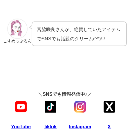
宮脇咲良さん
が、絶賛していたアイテム
でSNSでも話題のクリーム(^^)♡
こすめっぷるん
＼
SNSでも情報発信中♪
／
YouTube
tiktok
Instagram
X