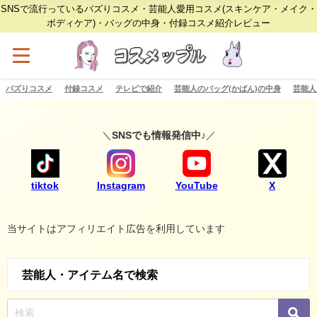
SNSで流行っているバズりコスメ・芸能人愛用コスメ(スキンケア・メイク・
ボディケア)・バッグの中身・付録コスメ紹介レビュー
バズりコスメ
付録コスメ
テレビで紹介
芸能人のバッグ(かばん)の中身
芸能人
＼
SNSでも情報発信中♪
／
tiktok
Instagram
YouTube
X
当サイトはアフィリエイト広告を利用しています
芸能人・アイテム名で検索