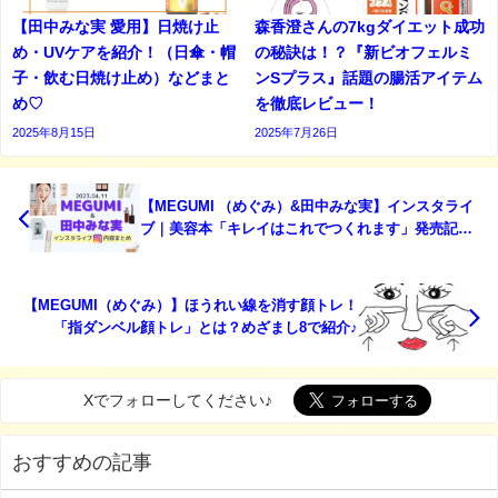
【田中みな実 愛用】日焼け止
森香澄さんの7kgダイエット成功
め・UVケアを紹介！（日傘・帽
の秘訣は！？『新ビオフェルミ
子・飲む日焼け止め）などまと
ンSプラス』話題の腸活アイテム
め♡
を徹底レビュー！
2025年8月15日
2025年7月26日
【MEGUMI （めぐみ）&田中みな実】インスタライ
ブ｜美容本「キレイはこれでつくれます」発売記念
ライブの内容全まとめ♡2023/04/11
【MEGUMI（めぐみ）】ほうれい線を消す顔トレ！
「指ダンベル顔トレ」とは？めざまし8で紹介♪
Xでフォローしてください♪
おすすめの記事