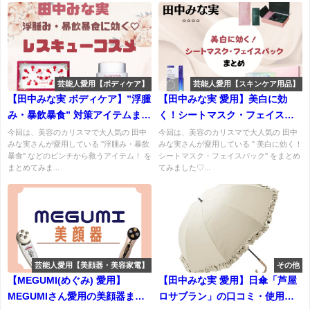
芸能人愛用【ボディケア】
芸能人愛用【スキンケア用品】
【田中みな実 ボディケア】”浮腫
【田中みな実 愛用】美白に効
み・暴飲暴食” 対策アイテムまと
く！シートマスク・フェイスパ
め♡日々のピンチから救ってく
ックまとめ♡(POLA・EKATO)
今回は、美容のカリスマで大人気の 田中
今回は、美容のカリスマで大人気の 田中
みな実さんが愛用している ''浮腫み・暴飲
みな実さんが愛用している '' 美白に効く！
れる救う優秀アイテムとは！？
など
暴食'' などのピンチから救うアイテム！ を
シートマスク・フェイスパック'' をまとめ
まとめてみま...
てみました♡...
芸能人愛用【美顔器・美容家電】
その他
【MEGUMI(めぐみ) 愛用】
【田中みな実 愛用】日傘「芦屋
MEGUMIさん愛用の美顔器まと
ロサブラン」の口コミ・使用