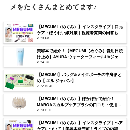
メをたくさんまとめてます♪
【MEGUMI（めぐみ）】インスタライブ｜口元
ケア・ほうれい線対策｜視聴者質問の回答も全
2023.4.8
まとめ！2023/04/05
美容本で紹介！【MEGUMI（めぐみ）愛用日焼
け止め】AYURA ウォーターフィールUVジェルα
2024.8.6
の使用感・購入先は？まとめ♡
【MEGUMI】バッグ&メイクポーチの中身まと
め【 エル ジャパン】
2022.10.31
【MEGUMI（めぐみ）】ぽかぽかで紹介！
MAROAスカルプケアブラシの口コミ・使用
2023.11.16
感・購入先は？まとめ♡
【MEGUMI（めぐみ）】インスタライブ｜ヘア
ケアについて｜美容本発売前！ライブの内容全