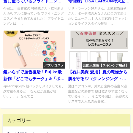
当に使っているブライトニング
号付録】LISA LARSON特大立体
コスメまとめ♡ふっくらとハリ
ケース＆ポーチ4点セットは収納
今回は、 美容家の 神崎恵さん・友利新さ
リサ・ラーソン好きさん、北欧雑貨好き
ん がリアルに使っている ブライトニング
さん、ポーチ沼のみなさんに全力で届け
とツヤ感肌になる秘訣とは！？
力どう？ポーチ沼目線でレビュ
コスメ をまとめてみました！ ブライトニ
たいニュース…！ 大人世代向けファッシ
ー♡
ングとは、 ...
ョン＆ライフスタイル雑誌「...
バズりコスメ
芸能人愛用【スキンケア用品】
鏡いらずで血色復活！Fujiko最
【石井美保 愛用】夏の乾燥から
新作「どこでもチーク」&「ポア
肌を守る♡（クレンジング・洗
レスパフ」の使い方と全色レビ
顔・化粧水）などまとめ。肌の
<p>&nbsp;</p> 朝バッチリメイクしても、
夏はエアコンや、外気と室内の温度＆湿
夕方鏡を見ると 「なんだか顔色が暗
度差などの影響で 肌は乾きやす空くなっ
ュー♪春のポーチ一軍確定コスメ
ベタつきが苦手なあなたへ♪
い、、、」 なんてこ...
ているそう、、 そこで今回は、 美容のカ
はこれ！
リスマで大人気の美容家...
カテゴリー