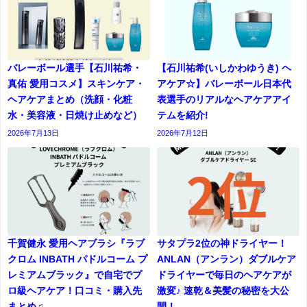
バレーボール選手【石川祐希・
【石川祐希(いしかわゆうき) ヘ
真佑 愛用コスメ】スキンケア・
アケア☆】バレーボール日本代
ヘアケアまとめ（洗顔・化粧
表選手のリアルなヘアケアアイ
水・美容液・日焼け止めなど）
テムを紹介!
2026年7月13日
2026年7月12日
千賀健永 愛用ヘアブラシ『ラブ
サタプラ2位の神ドライヤー！
クロム INBATH パドルコーム プ
ANLAN（アンラン）ダブルケア
レミアムブラック』で自宅でプ
ドライヤーで毎日のヘアケアが
ロ級ヘアケア！口コミ・購入先
激変♪ 速乾＆美髪の秘密を大公
まとめ♫
開！