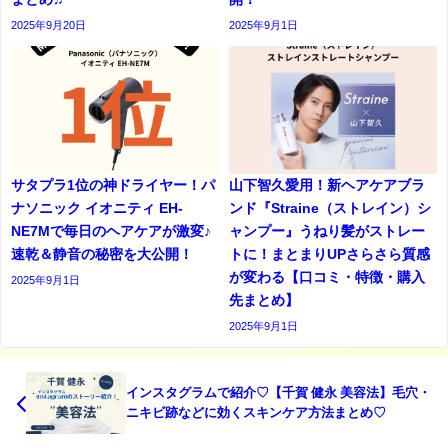
2025年9月20日
2025年9月1日
サタプラ1位の神ドライヤー！パ
山下智久愛用！新ヘアケアブラ
ナソニック イオニティ EH-
ンド『Straine（ストレイン）シ
NE7Mで毎日のヘアケアが激変♪
ャンプー』うねり髪がストレー
速乾＆静音の秘密を大公開！
トに！まとまりUPさらさら質感
が変わる【口コミ・特徴・購入
2025年9月1日
先まとめ】
2025年9月1日
インスタグラムで紹介♡【千賀 健永 美容法】毛穴・
ニキビ跡などに効くスキンケア方法まとめ♡