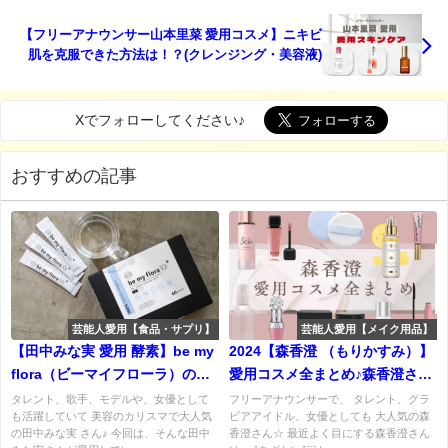
【フリーアナウンサー山本里菜 愛用コスメ】ニキビ
肌を克服できた方法は！？(クレンジング・美容液)
Xでフォローしてください♪
おすすめの記事
芸能人愛用【食品・サプリ】
芸能人愛用【メイク用品】
【田中みな実 愛用 酵素】be my
2024【森香澄 （もりかすみ）】
flora（ビーマイフローラ）の口
愛用コスメ全まとめ♪森香澄さん
コミ・使用感・購入先まとめ！
の爆モテ愛用コスメはこれ！
タレント、歌手、モデルや、女優として
フリーアナウンサーで、 タレント、グラ
も活躍していて 美容のカリスマで大人気
ビアアイドル、女優としても 大人気の森
（下地・リップ）など
の田中みな実 さん♪ 今回は、そんな田中
香澄さん☆ 最近よく目にする森香澄さん