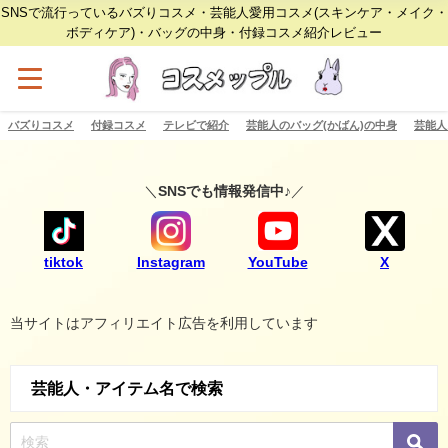
SNSで流行っているバズりコスメ・芸能人愛用コスメ(スキンケア・メイク・
ボディケア)・バッグの中身・付録コスメ紹介レビュー
バズりコスメ
付録コスメ
テレビで紹介
芸能人のバッグ(かばん)の中身
芸能人
＼
SNSでも情報発信中♪
／
tiktok
Instagram
YouTube
X
当サイトはアフィリエイト広告を利用しています
芸能人・アイテム名で検索