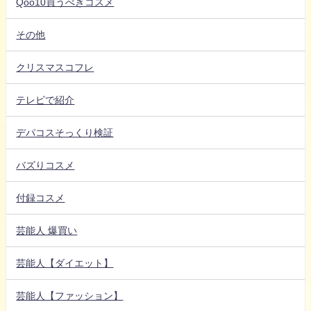
Qoo10買うべきコスメ
その他
クリスマスコフレ
テレビで紹介
デパコスそっくり検証
バズりコスメ
付録コスメ
芸能人 爆買い
芸能人【ダイエット】
芸能人【ファッション】