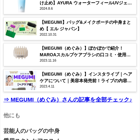
け止め】AYURA ウォーターフィールUVジェルα
2024.8.6
の使用感・購入先は？まとめ♡
【MEGUMI】バッグ&メイクポーチの中身まと
め【 エル ジャパン】
2022.10.31
【MEGUMI（めぐみ）】ぽかぽかで紹介！
MAROAスカルプケアブラシの口コミ・使用
2023.11.16
感・購入先は？まとめ♡
【MEGUMI（めぐみ）】インスタライブ｜ヘア
ケアについて｜美容本発売前！ライブの内容全
2023.4.11
まとめ♡2023/04/08
⇒ MEGUMI（めぐみ）さんの記事を全部チェック♪
他にも
芸能人のバッグの中身