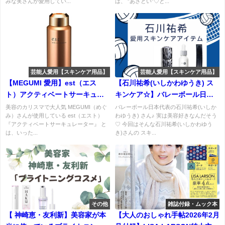
みな実さんが愛用してい...
は、 ”あざとい”♡と...
芸能人愛用【スキンケア用品】
芸能人愛用【スキンケア用品】
【MEGUMI 愛用】est（エス
【石川祐希(いしかわゆうき) ス
ト）アクティベートサーキュレ
キンケア☆】バレーボール日本
ーター特徴・購入先・口コミな
代表選手のリアルなスキンケア
美容のカリスマで大人気 MEGUMI（めぐ
バレーボール日本代表の石川祐希(いしか
み）さんが使用している est（エスト）
わゆうき) さん♪ 実は美容好きなんだそう
どまとめ♡
アイテムを紹介!
『アクティベートサーキュレーター』 と
♡ 今回はそんな石川祐希(いしかわゆう
は、いった...
き)さんの スキ...
その他
雑誌付録・ムック本
【 神崎恵・友利新】美容家が本
【大人のおしゃれ手帖2026年2月