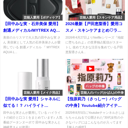
芸能人愛用【ボディケア】
芸能人愛用【スキンケア用品】
【田中みな実・石井美保 愛用】
2026最新【戸田恵梨香】愛用コ
創通メディカル/MYTREX AQUA
スメ・スキンケアまとめ♡ラン
LIFTの特徴・口コミ・購入先
コムミューズの美肌の秘密と
美容のカリスマで大人気の田中みな実 さ
2026年4月27日よりNetflixシリーズ『地獄
ん 美容家として人気の石井美保さんが愛
に堕ちるわよ』の世界独占配信がスター
は？お風呂で簡単ヒップトレー
は？リップやファンデも全部チ
用している 創通メディカル 『 MYTREX
トし 改めて大きな注目を集めている戸田
ニング！
ェック！
AQUA L...
恵梨香さん&...
芸能人愛用【メイク用品】
芸能人のバッグ(かばん)の中身
【田中みな実 愛用】シャネルに
【指原莉乃（さっしー）バッグ
似てる！？ ハイライト
の中身】Youtube紹介アイテム
ByUR（バイユア）セラムフィッ
（リップ・香水・ポーチなど）
田中みな実さんが愛用している ハイライ
2025年8月5日にYoutubeチャンネルさしは
トの紹介と口コミをまとめています♪ 人気
らちゃんねるで公開された“30代女性の小
ト ボリューミング グロースティ
まとめ♪
番組グータンヌーボで 田中みな実さんと
さなバッグにはこんなものが入ってます
ックの口コミ・詳細は？
神崎恵さんが使用し...
【個人の感想】...