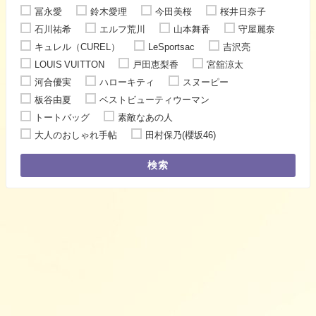
冨永愛
鈴木愛理
今田美桜
桜井日奈子
石川祐希
エルフ荒川
山本舞香
守屋麗奈
キュレル（CUREL）
LeSportsac
吉沢亮
LOUIS VUITTON
戸田恵梨香
宮舘涼太
河合優実
ハローキティ
スヌーピー
板谷由夏
ベストビューティウーマン
トートバッグ
素敵なあの人
大人のおしゃれ手帖
田村保乃(櫻坂46)
検索