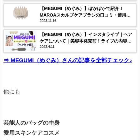
【MEGUMI（めぐみ）】ぽかぽかで紹介！
MAROAスカルプケアブラシの口コミ・使用
2023.11.16
感・購入先は？まとめ♡
【MEGUMI（めぐみ）】インスタライブ｜ヘア
ケアについて｜美容本発売前！ライブの内容全
2023.4.11
まとめ♡2023/04/08
⇒ MEGUMI（めぐみ）さんの記事を全部チェック♪
他にも
芸能人のバッグの中身
愛用スキンケアコスメ