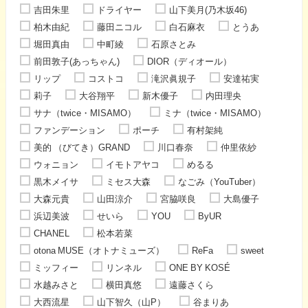
吉田朱里
ドライヤー
山下美月(乃木坂46)
柏木由紀
藤田ニコル
白石麻衣
とうあ
堀田真由
中町綾
石原さとみ
前田敦子(あっちゃん)
DIOR（ディオール）
リップ
コストコ
滝沢眞規子
安達祐実
莉子
大谷翔平
新木優子
内田理央
サナ（twice・MISAMO）
ミナ（twice・MISAMO）
ファンデーション
ポーチ
有村架純
美的 （びてき）GRAND
川口春奈
仲里依紗
ウォニョン
イモトアヤコ
めるる
黒木メイサ
ミセス大森
なごみ（YouTuber）
大森元貴
山田涼介
宮脇咲良
大島優子
浜辺美波
せいら
YOU
ByUR
CHANEL
松本若菜
otona MUSE（オトナミューズ）
ReFa
sweet
ミッフィー
リンネル
ONE BY KOSÉ
水越みさと
横田真悠
遠藤さくら
大西流星
山下智久（山P）
谷まりあ