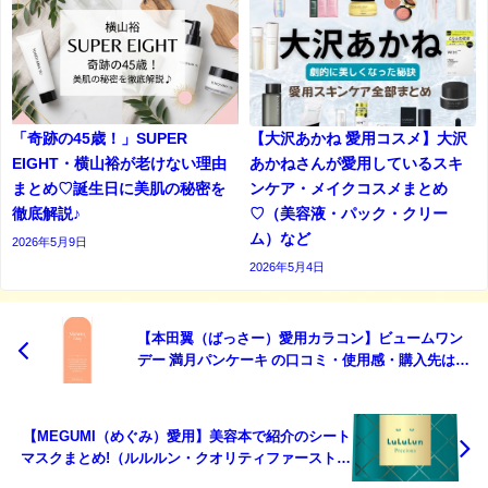
「奇跡の45歳！」SUPER
【大沢あかね 愛用コスメ】大沢
EIGHT・横山裕が老けない理由
あかねさんが愛用しているスキ
まとめ♡誕生日に美肌の秘密を
ンケア・メイクコスメまとめ
徹底解説♪
♡（美容液・パック・クリー
ム）など
2026年5月9日
2026年5月4日
【本田翼（ばっさー）愛用カラコン】ビュームワン
デー 満月パンケーキ の口コミ・使用感・購入先は？
ばっさーの瞳になれる!?
【MEGUMI（めぐみ）愛用】美容本で紹介のシート
マスクまとめ!（ルルルン・クオリティファースト）
など♡