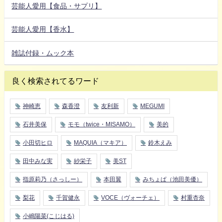
芸能人愛用【食品・サプリ】
芸能人愛用【香水】
雑誌付録・ムック本
良く検索されてるワード
神崎恵
森香澄
友利新
MEGUMI
石井美保
モモ（twice・MISAMO）
美的
小田切ヒロ
MAQUIA（マキア）
鈴木えみ
田中みな実
紗栄子
美ST
指原莉乃（さっしー）
本田翼
みちょぱ（池田美優）
梨花
千賀健永
VOCE（ヴォーチェ）
村重杏奈
小嶋陽菜(こじはる)