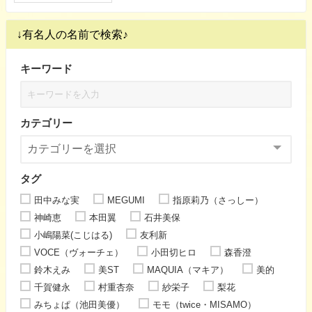
↓有名人の名前で検索♪
キーワード
カテゴリー
タグ
田中みな実
MEGUMI
指原莉乃（さっしー）
神崎恵
本田翼
石井美保
小嶋陽菜(こじはる)
友利新
VOCE（ヴォーチェ）
小田切ヒロ
森香澄
鈴木えみ
美ST
MAQUIA（マキア）
美的
千賀健永
村重杏奈
紗栄子
梨花
みちょぱ（池田美優）
モモ（twice・MISAMO）