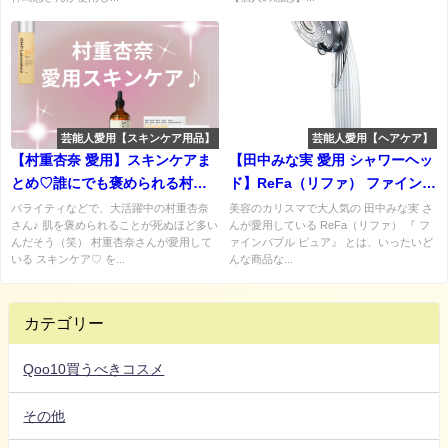
芸能人愛用【スキンケア用品】
芸能人愛用【ヘアケア】
【村重杏奈 愛用】スキンケアま
【田中みな実 愛用 シャワーヘッ
とめ♡誰にでも褒められる村重
ド】ReFa（リファ） ファインバ
さんの美白の秘密とは！？
ブル ピュアの特徴・口コミ・購
バライティなどで、大活躍中の村重杏奈
美容のカリスマで大人気の 田中みな実 さ
さん♪ 肌を褒められることが死ぬほど多い
んが愛用している ReFa（リファ） 『 フ
入先は？
んだそう（笑） 村重杏奈さんが愛用して
ァインバブル ピュア』 とは、いったいど
いる スキンケア♡ を...
んな商品な...
カテゴリー
Qoo10買うべきコスメ
その他