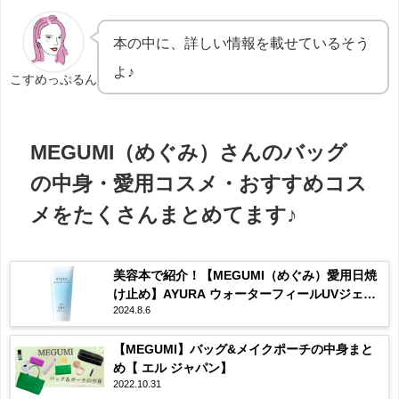
本の中に、詳しい情報を載せているそう
よ♪
こすめっぷるん
MEGUMI（めぐみ）さんのバッグ
の中身・愛用コスメ・おすすめコス
メをたくさんまとめてます♪
美容本で紹介！【MEGUMI（めぐみ）愛用日焼
け止め】AYURA ウォーターフィールUVジェルα
2024.8.6
の使用感・購入先は？まとめ♡
【MEGUMI】バッグ&メイクポーチの中身まと
め【 エル ジャパン】
2022.10.31