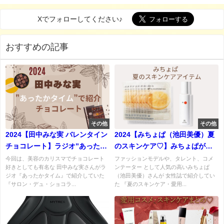
Xでフォローしてください♪
おすすめの記事
その他
その他
2024【田中みな実 バレンタイン
2024【みちょぱ（池田美優）夏
チョコレート】ラジオ”あったか
のスキンケア♡】みちょぱが夏
タイム”で紹介！『サロン・デ
に愛用しているスキンケアアイ
今回は、美容のカリスマでチョコレート
ファッションモデルや、タレント、コメ
好きとしても有名な 田中みな実さんがラ
ンテーター として人気の高いみちょぱ
ュ・ショコラ2024』チョコーレ
テム（化粧水・パック）まとめ
ジオ『あったかタイム』で紹介していた
（池田美優）さんが 女性誌で紹介してい
ート まとめ♡購入先など！
『サロン・デュ・ショコラ...
た 『夏のスキンケア・愛用...