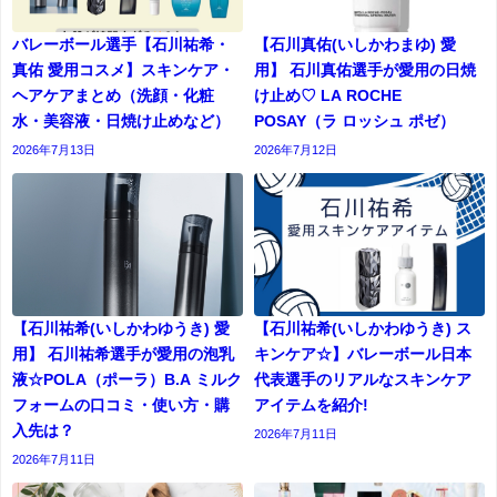
バレーボール選手【石川祐希・
【石川真佑(いしかわまゆ) 愛
真佑 愛用コスメ】スキンケア・
用】 石川真佑選手が愛用の日焼
ヘアケアまとめ（洗顔・化粧
け止め♡ LA ROCHE
水・美容液・日焼け止めなど）
POSAY（ラ ロッシュ ポゼ）
2026年7月13日
2026年7月12日
【石川祐希(いしかわゆうき) 愛
【石川祐希(いしかわゆうき) ス
用】 石川祐希選手が愛用の泡乳
キンケア☆】バレーボール日本
液☆POLA（ポーラ）B.A ミルク
代表選手のリアルなスキンケア
フォームの口コミ・使い方・購
アイテムを紹介!
入先は？
2026年7月11日
2026年7月11日