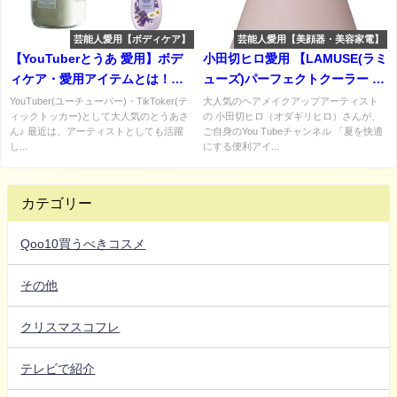
芸能人愛用【ボディケア】
芸能人愛用【美顔器・美容家電】
【YouTuberとうあ 愛用】ボデ
小田切ヒロ愛用 【LAMUSE(ラミ
ィケア・愛用アイテムとは！？
ューズ)パーフェクトクーラー フ
♡（酵素・ビタミン）などまと
ェイスローラー】口コミ・レビ
YouTuber(ユーチューバー)・TikToker(テ
大人気のヘアメイクアップアーティスト
ィックトッカー)として大人気のとうあさ
の 小田切ヒロ（オダギリヒロ）さんが、
め
ューは？
ん♪ 最近は、アーティストとしても活躍
ご自身のYou Tubeチャンネル 「夏を快適
し...
にする便利アイ...
カテゴリー
Qoo10買うべきコスメ
その他
クリスマスコフレ
テレビで紹介