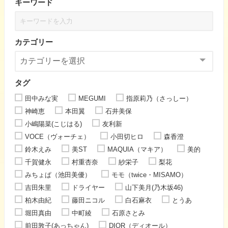
キーワード
カテゴリー
タグ
田中みな実
MEGUMI
指原莉乃（さっしー）
神崎恵
本田翼
石井美保
小嶋陽菜(こじはる)
友利新
VOCE（ヴォーチェ）
小田切ヒロ
森香澄
鈴木えみ
美ST
MAQUIA（マキア）
美的
千賀健永
村重杏奈
紗栄子
梨花
みちょぱ（池田美優）
モモ（twice・MISAMO）
吉田朱里
ドライヤー
山下美月(乃木坂46)
柏木由紀
藤田ニコル
白石麻衣
とうあ
堀田真由
中町綾
石原さとみ
前田敦子(あっちゃん)
DIOR（ディオール）