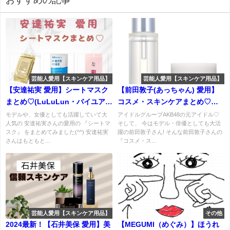
おすすめの記事
芸能人愛用【スキンケア用品】
芸能人愛用【スキンケア用品】
【安達祐実 愛用】シートマスク
【前田敦子(あっちゃん) 愛用】
まとめ♡(LuLuLun・バイユア・
コスメ・スキンケアまとめ♡あ
COSME DECORTE)など
っちゃんのお気に入りコスメと
モデルや、女優としても活躍していて大
アイドルグループAKB48の元アイドル♡
人気の 安達祐実さんの愛用の 『シートマ
そして、 今はモデル・俳優としても大活
は！？
スク』 をまとめてみました(^^) 安達祐実
躍の前田敦子さん! そんな前田敦子さんの
さんはもともと...
『コスメ・ス...
芸能人愛用【スキンケア用品】
その他
2024最新！【石井美保 愛用】美
【MEGUMI（めぐみ）】ほうれ