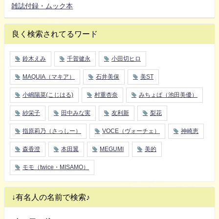
雑誌付録・ムック本
良く検索されてるワード
鈴木えみ
千賀健永
小田切ヒロ
MAQUIA（マキア）
石井美保
美ST
小嶋陽菜(こじはる)
村重杏奈
みちょぱ（池田美優）
紗栄子
田中みな実
友利新
梨花
指原莉乃（さっしー）
VOCE（ヴォーチェ）
神崎恵
森香澄
本田翼
MEGUMI
美的
モモ（twice・MISAMO）
↓有名人の名前で検索♪