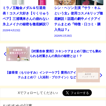
ミラノ五輪金メダル＆引退発
シン・ヘソン主演『サラ・キム
表！コスメ大好き【りくりゅう
という女』使用コスメ&リップ徹
ペア】三浦璃来さんの崩れない
底解説！話題の劇中メイクアイ
氷上メイクの秘密を徹底解説♡
テムまとめ『特徴・口コミ・購
入先は？』
2026年4月23日
2026年2月28日
【村重杏奈 愛用】スキンケアまとめ♡誰にでも褒め
られる村重さんの美白の秘密とは！？
【森香澄（もりかすみ）インナーケア】愛用のアイ
テムまとめ♡（入浴剤・プロテイン）など
Xでフォローしてください♪