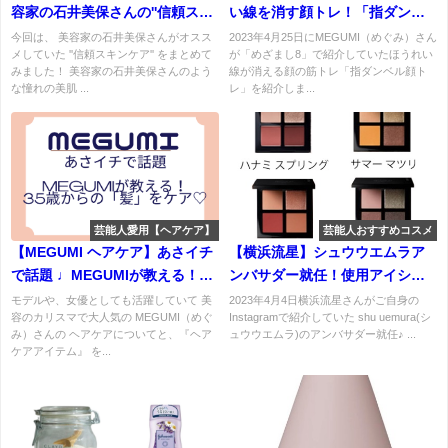
容家の石井美保さんの''信頼スキ
い線を消す顔トレ！「指ダンベ
ンケア''まとめ♡ (スクラブ・化
ル顔トレ」とは？めざまし8で紹
今回は、 美容家の石井美保さんがオスス
2023年4月25日にMEGUMI（めぐみ）さん
メしていた ''信頼スキンケア'' をまとめて
が「めざまし8」で紹介していたほうれい
粧水)など
介♪
みました！ 美容家の石井美保さんのよう
線が消える顔の筋トレ「指ダンベル顔ト
な憧れの美肌 ...
レ」を紹介しま...
芸能人愛用【ヘアケア】
芸能人おすすめコスメ
【MEGUMI ヘアケア】あさイチ
【横浜流星】シュウウエムラア
で話題 ♩MEGUMIが教える！35
ンバサダー就任！使用アイシャ
歳からの「髪」をケア♡
ドウ・クロマティックスクワッ
モデルや、女優としても活躍していて 美
2023年4月4日横浜流星さんがご自身の
容のカリスマで大人気の MEGUMI（めぐ
Instagramで紹介していた shu uemura(シ
ドのカラーは？
み）さんの ヘアケアについてと、『ヘア
ュウウエムラ)のアンバサダー就任♪ ...
ケアアイテム』 を...