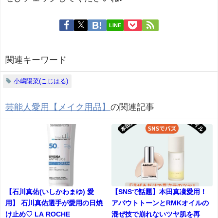
LINE
関連キーワード
小嶋陽菜(こじはる)
芸能人愛用【メイク用品】
の関連記事
【石川真佑(いしかわまゆ) 愛
【SNSで話題】本田真凜愛用！
用】 石川真佑選手が愛用の日焼
アバウトトーンとRMKオイルの
け止め♡ LA ROCHE
混ぜ技で崩れないツヤ肌を再