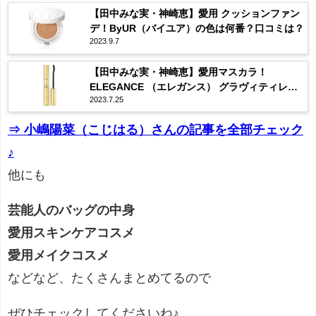
【田中みな実・神崎恵】愛用 クッションファン
デ！ByUR（バイユア）の色は何番？口コミは？
2023.9.7
【田中みな実・神崎恵】愛用マスカラ！
ELEGANCE （エレガンス） グラヴィティレス
2023.7.25
マスカラ ってどんな？
⇒ 小嶋陽菜（こじはる）さんの記事を全部チェック
♪
他にも
芸能人のバッグの中身
愛用スキンケアコスメ
愛用メイクコスメ
などなど、たくさんまとめてるので
ぜひチェックしてくださいね♪