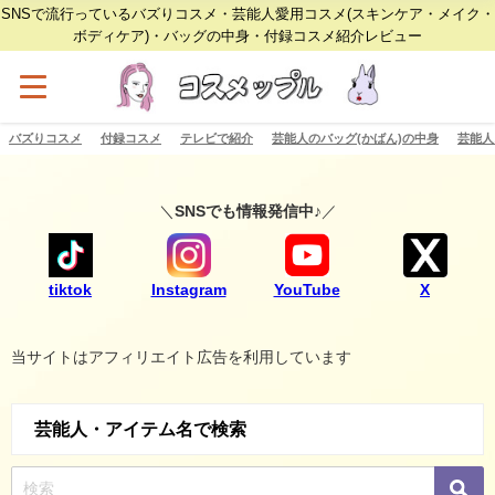
SNSで流行っているバズりコスメ・芸能人愛用コスメ(スキンケア・メイク・
ボディケア)・バッグの中身・付録コスメ紹介レビュー
バズりコスメ
付録コスメ
テレビで紹介
芸能人のバッグ(かばん)の中身
芸能人
＼
SNSでも情報発信中♪
／
tiktok
Instagram
YouTube
X
当サイトはアフィリエイト広告を利用しています
芸能人・アイテム名で検索