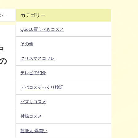
カテゴリー
ーショ
Qoo10買うべきコスメ
その他
中
クリスマスコフレ
の
テレビで紹介
デパコスそっくり検証
バズりコスメ
付録コスメ
芸能人 爆買い