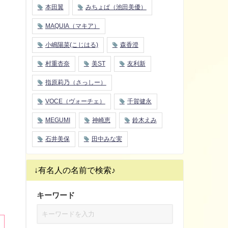
本田翼
みちょぱ（池田美優）
MAQUIA（マキア）
小嶋陽菜(こじはる)
森香澄
村重杏奈
美ST
友利新
指原莉乃（さっしー）
VOCE（ヴォーチェ）
千賀健永
MEGUMI
神崎恵
鈴木えみ
石井美保
田中みな実
↓有名人の名前で検索♪
キーワード