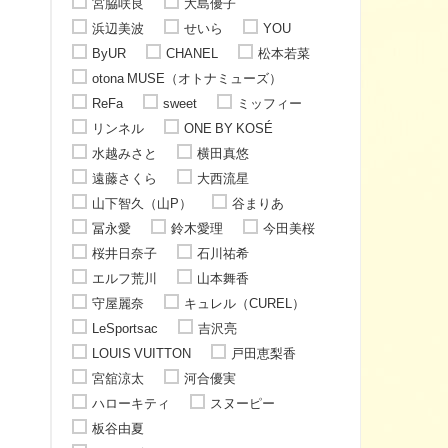
宮脇咲良
大島優子
浜辺美波
せいら
YOU
ByUR
CHANEL
松本若菜
otona MUSE（オトナミューズ）
ReFa
sweet
ミッフィー
リンネル
ONE BY KOSÉ
水越みさと
横田真悠
遠藤さくら
大西流星
山下智久（山P）
谷まりあ
冨永愛
鈴木愛理
今田美桜
桜井日奈子
石川祐希
エルフ荒川
山本舞香
守屋麗奈
キュレル（CUREL）
LeSportsac
吉沢亮
LOUIS VUITTON
戸田恵梨香
宮舘涼太
河合優実
ハローキティ
スヌーピー
板谷由夏