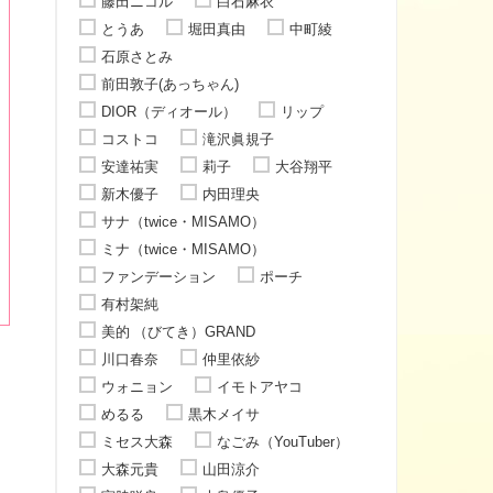
藤田ニコル
白石麻衣
とうあ
堀田真由
中町綾
石原さとみ
前田敦子(あっちゃん)
DIOR（ディオール）
リップ
コストコ
滝沢眞規子
安達祐実
莉子
大谷翔平
新木優子
内田理央
サナ（twice・MISAMO）
ミナ（twice・MISAMO）
ファンデーション
ポーチ
有村架純
美的 （びてき）GRAND
川口春奈
仲里依紗
ウォニョン
イモトアヤコ
めるる
黒木メイサ
ミセス大森
なごみ（YouTuber）
大森元貴
山田涼介