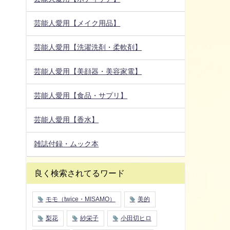
芸能人愛用【メイク用品】
芸能人愛用【洗濯洗剤・柔軟剤】
芸能人愛用【美顔器・美容家電】
芸能人愛用【食品・サプリ】
芸能人愛用【香水】
雑誌付録・ムック本
良く検索されてるワード
モモ（twice・MISAMO）
美的
梨花
紗栄子
小田切ヒロ