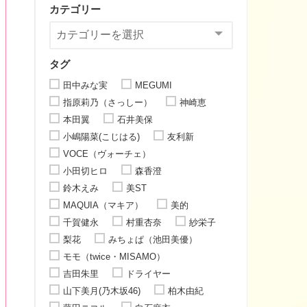
カテゴリー
タグ
田中みな実
MEGUMI
指原莉乃（さっしー）
神崎恵
本田翼
石井美保
小嶋陽菜(こじはる)
友利新
VOCE（ヴォーチェ）
小田切ヒロ
森香澄
鈴木えみ
美ST
MAQUIA（マキア）
美的
千賀健永
村重杏奈
紗栄子
梨花
みちょぱ（池田美優）
モモ（twice・MISAMO）
吉田朱里
ドライヤー
山下美月(乃木坂46)
柏木由紀