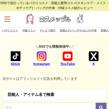
SNSで流行っているバズりコスメ・芸能人愛用コスメ(スキンケア・メイク・
ボディケア)・バッグの中身・付録コスメ紹介レビュー
バズりコスメ
付録コスメ
テレビで紹介
芸能人のバッグ(かばん)の中身
芸能人
＼
SNSでも情報発信中♪
／
tiktok
Instagram
YouTube
X
当サイトはアフィリエイト広告を利用しています
芸能人・アイテム名で検索