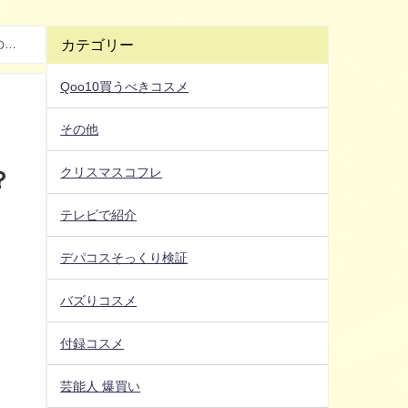
カテゴリー
の特
Qoo10買うべきコスメ
その他
）
クリスマスコフレ
？
テレビで紹介
デパコスそっくり検証
バズりコスメ
付録コスメ
芸能人 爆買い