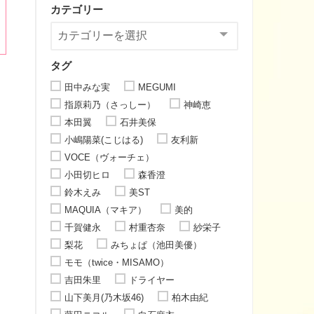
カテゴリー
タグ
田中みな実
MEGUMI
指原莉乃（さっしー）
神崎恵
本田翼
石井美保
小嶋陽菜(こじはる)
友利新
VOCE（ヴォーチェ）
小田切ヒロ
森香澄
鈴木えみ
美ST
MAQUIA（マキア）
美的
千賀健永
村重杏奈
紗栄子
梨花
みちょぱ（池田美優）
モモ（twice・MISAMO）
吉田朱里
ドライヤー
山下美月(乃木坂46)
柏木由紀