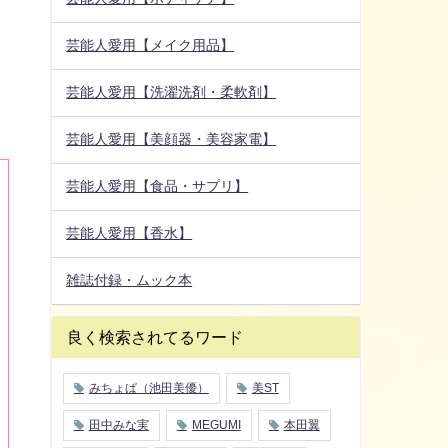
芸能人愛用【メイク用品】
芸能人愛用【洗濯洗剤・柔軟剤】
芸能人愛用【美顔器・美容家電】
芸能人愛用【食品・サプリ】
芸能人愛用【香水】
雑誌付録・ムック本
良く検索されてるワード
みちょぱ（池田美優）
美ST
田中みな実
MEGUMI
本田翼