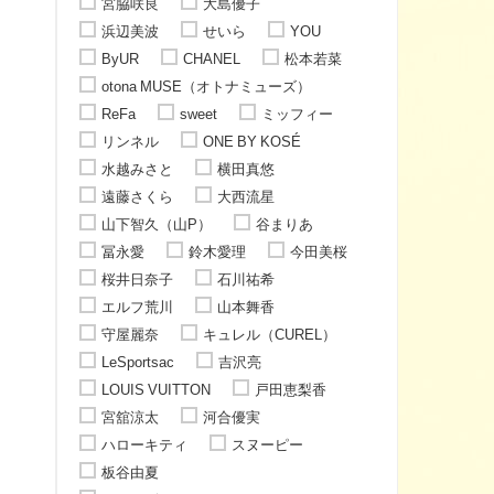
宮脇咲良
大島優子
浜辺美波
せいら
YOU
ByUR
CHANEL
松本若菜
otona MUSE（オトナミューズ）
ReFa
sweet
ミッフィー
リンネル
ONE BY KOSÉ
水越みさと
横田真悠
遠藤さくら
大西流星
山下智久（山P）
谷まりあ
冨永愛
鈴木愛理
今田美桜
桜井日奈子
石川祐希
エルフ荒川
山本舞香
守屋麗奈
キュレル（CUREL）
LeSportsac
吉沢亮
LOUIS VUITTON
戸田恵梨香
宮舘涼太
河合優実
ハローキティ
スヌーピー
板谷由夏