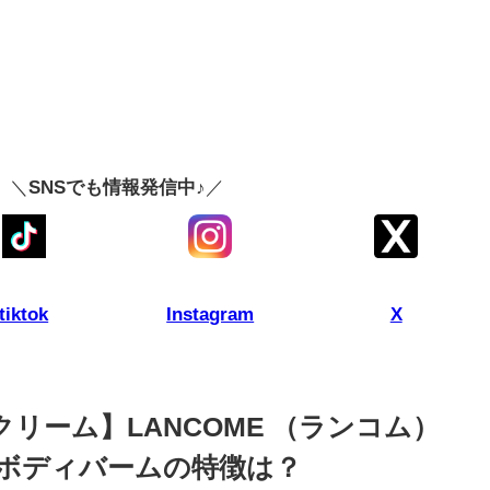
＼
SNSでも情報発信中♪
／
tiktok
Instagram
X
クリーム】LANCOME （ランコム）
トボディバームの特徴は？