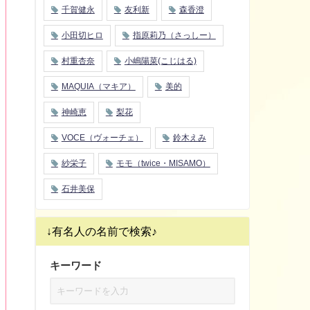
千賀健永
友利新
森香澄
小田切ヒロ
指原莉乃（さっしー）
村重杏奈
小嶋陽菜(こじはる)
MAQUIA（マキア）
美的
神崎恵
梨花
VOCE（ヴォーチェ）
鈴木えみ
紗栄子
モモ（twice・MISAMO）
石井美保
↓有名人の名前で検索♪
キーワード