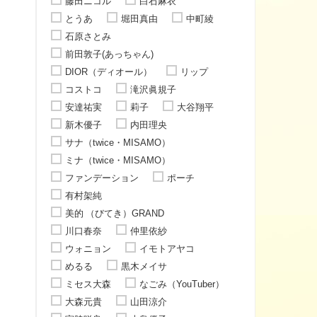
藤田ニコル
白石麻衣
とうあ
堀田真由
中町綾
石原さとみ
前田敦子(あっちゃん)
DIOR（ディオール）
リップ
コストコ
滝沢眞規子
安達祐実
莉子
大谷翔平
新木優子
内田理央
サナ（twice・MISAMO）
ミナ（twice・MISAMO）
ファンデーション
ポーチ
有村架純
美的 （びてき）GRAND
川口春奈
仲里依紗
ウォニョン
イモトアヤコ
めるる
黒木メイサ
ミセス大森
なごみ（YouTuber）
大森元貴
山田涼介