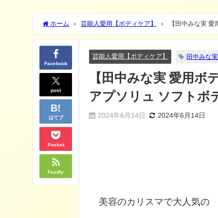
ホーム
芸能人愛用【ボディケア】
【田中みな実 愛
徴・口コミ・購入先は？
芸能人愛用【ボディケア】
田中みな
Facebook
【田中みな実 愛用ボデ
post
アプソリュ ソフトボ
2024年6月14日
2024年6月14日
はてブ
Pocket
Feedly
美容のカリスマで大人気の