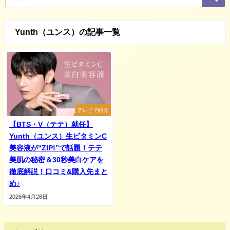
Yunth（ユンス）の記事一覧
テレビで紹介
【BTS・V（テテ）就任】
Yunth（ユンス）生ビタミンC
美容液が“ZIP!”で話題！テテ
美肌の秘密＆30秒美白ケアを
徹底解説！口コミ&購入先まと
め♪
2026年4月28日