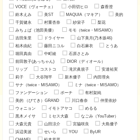
VOCE（ヴォーチェ）
小田切ヒロ
森香澄
鈴木えみ
美ST
MAQUIA（マキア）
美的
千賀健永
村重杏奈
紗栄子
梨花
みちょぱ（池田美優）
モモ（twice・MISAMO）
吉田朱里
ドライヤー
山下美月(乃木坂46)
柏木由紀
藤田ニコル
白石麻衣
とうあ
堀田真由
中町綾
石原さとみ
前田敦子(あっちゃん)
DIOR（ディオール）
リップ
コストコ
滝沢眞規子
安達祐実
莉子
大谷翔平
新木優子
内田理央
サナ（twice・MISAMO）
ミナ（twice・MISAMO）
ファンデーション
ポーチ
有村架純
美的 （びてき）GRAND
川口春奈
仲里依紗
ウォニョン
イモトアヤコ
めるる
黒木メイサ
ミセス大森
なごみ（YouTuber）
大森元貴
山田涼介
宮脇咲良
大島優子
浜辺美波
せいら
YOU
ByUR
CHANEL
松本若菜