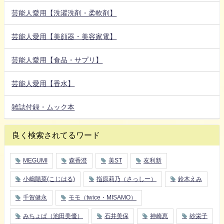
芸能人愛用【洗濯洗剤・柔軟剤】
芸能人愛用【美顔器・美容家電】
芸能人愛用【食品・サプリ】
芸能人愛用【香水】
雑誌付録・ムック本
良く検索されてるワード
MEGUMI
森香澄
美ST
友利新
小嶋陽菜(こじはる)
指原莉乃（さっしー）
鈴木えみ
千賀健永
モモ（twice・MISAMO）
みちょぱ（池田美優）
石井美保
神崎恵
紗栄子