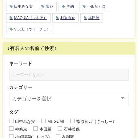
田中みな実
梨花
美的
小田切ヒロ
MAQUIA（マキア）
村重杏奈
本田翼
VOCE（ヴォーチェ）
↓有名人の名前で検索♪
キーワード
カテゴリー
タグ
田中みな実
MEGUMI
指原莉乃（さっしー）
神崎恵
本田翼
石井美保
小嶋陽菜(こじはる)
友利新