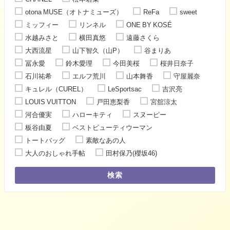
otona MUSE（オトナミューズ）
ReFa
sweet
ミッフィー
リンネル
ONE BY KOSÉ
水越みさと
横田真悠
遠藤さくら
大西流星
山下智久（山P）
谷まりあ
冨永愛
鈴木愛理
今田美桜
桜井日奈子
石川祐希
エルフ荒川
山本舞香
守屋麗奈
キュレル（CUREL）
LeSportsac
吉沢亮
LOUIS VUITTON
戸田恵梨香
宮舘涼太
河合優実
ハローキティ
スヌーピー
板谷由夏
ベストビューティウーマン
トートバッグ
素敵なあの人
大人のおしゃれ手帖
田村保乃(櫻坂46)
検索