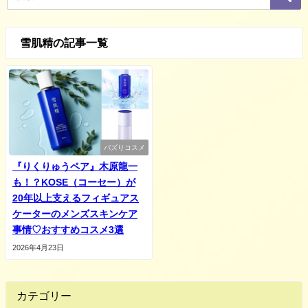
雪肌精の記事一覧
バズりコスメ
『りくりゅうペア』木原龍一
も！？KOSE（コーセー）が
20年以上支えるフィギュアス
ケーターのメンズスキンケア
事情♡おすすめコスメ3選
2026年4月23日
カテゴリー