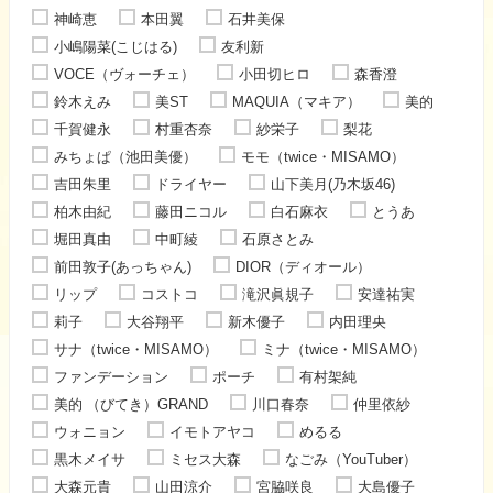
神崎恵
本田翼
石井美保
小嶋陽菜(こじはる)
友利新
VOCE（ヴォーチェ）
小田切ヒロ
森香澄
鈴木えみ
美ST
MAQUIA（マキア）
美的
千賀健永
村重杏奈
紗栄子
梨花
みちょぱ（池田美優）
モモ（twice・MISAMO）
吉田朱里
ドライヤー
山下美月(乃木坂46)
柏木由紀
藤田ニコル
白石麻衣
とうあ
堀田真由
中町綾
石原さとみ
前田敦子(あっちゃん)
DIOR（ディオール）
リップ
コストコ
滝沢眞規子
安達祐実
莉子
大谷翔平
新木優子
内田理央
サナ（twice・MISAMO）
ミナ（twice・MISAMO）
ファンデーション
ポーチ
有村架純
美的 （びてき）GRAND
川口春奈
仲里依紗
ウォニョン
イモトアヤコ
めるる
黒木メイサ
ミセス大森
なごみ（YouTuber）
大森元貴
山田涼介
宮脇咲良
大島優子