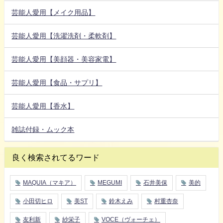
芸能人愛用【メイク用品】
芸能人愛用【洗濯洗剤・柔軟剤】
芸能人愛用【美顔器・美容家電】
芸能人愛用【食品・サプリ】
芸能人愛用【香水】
雑誌付録・ムック本
良く検索されてるワード
MAQUIA（マキア）
MEGUMI
石井美保
美的
小田切ヒロ
美ST
鈴木えみ
村重杏奈
友利新
紗栄子
VOCE（ヴォーチェ）