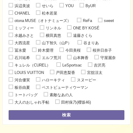
浜辺美波
せいら
YOU
ByUR
CHANEL
松本若菜
otona MUSE（オトナミューズ）
ReFa
sweet
ミッフィー
リンネル
ONE BY KOSÉ
水越みさと
横田真悠
遠藤さくら
大西流星
山下智久（山P）
谷まりあ
冨永愛
鈴木愛理
今田美桜
桜井日奈子
石川祐希
エルフ荒川
山本舞香
守屋麗奈
キュレル（CUREL）
LeSportsac
吉沢亮
LOUIS VUITTON
戸田恵梨香
宮舘涼太
河合優実
ハローキティ
スヌーピー
板谷由夏
ベストビューティウーマン
トートバッグ
素敵なあの人
大人のおしゃれ手帖
田村保乃(櫻坂46)
検索