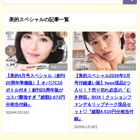
美的スペシャルの記事一覧
付録コスメ
付録コスメ
【美的4月号スペシャル（創刊
【美的スペシャル2026年3月
25周年準備版）】オバジC10
号付録違い版】fwee現品2つ
ボトル付き！創刊25周年版が
入り！？売り切れ必至の「む
コスパ最強すぎ『総額2,673円
き卵肌」BOX！クッションフ
分相当付録』
ァンデ＆リップチーク現品セ
ット♡『総額4,510円分相当付
2026年2月15日
録』
2026年1月18日