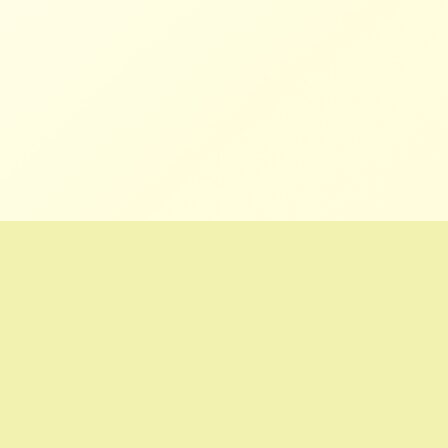
ホーム
プライバシーポリシー
コスメップル/バズりコスメ・芸能人愛用コスメ(スキンケア・メイク)まとめ
サイト All Rights Reserved.
シェア
トップ
メニュー