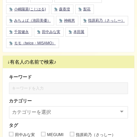
小嶋陽菜(こじはる)
森香澄
梨花
みちょぱ（池田美優）
神崎恵
指原莉乃（さっしー）
千賀健永
田中みな実
本田翼
モモ（twice・MISAMO）
↓有名人の名前で検索♪
キーワード
カテゴリー
タグ
田中みな実
MEGUMI
指原莉乃（さっしー）