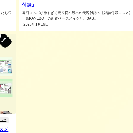
付録』
】たち♡
毎回コスパが神すぎて売り切れ続出の美容雑誌の【雑誌付録コスメ】
「黒KANEBO」の新作ベースメイクと、SAB...
2026年1月19日
リップ
スメ