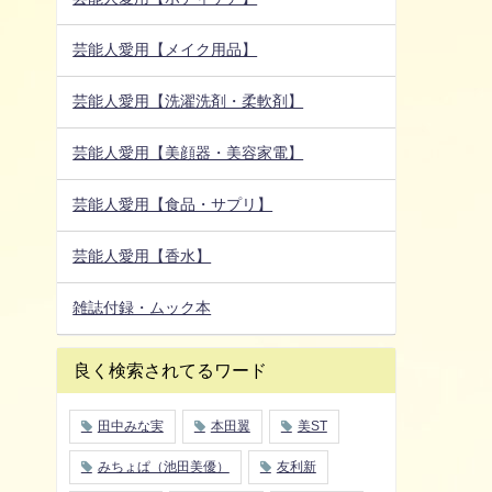
芸能人愛用【メイク用品】
芸能人愛用【洗濯洗剤・柔軟剤】
芸能人愛用【美顔器・美容家電】
芸能人愛用【食品・サプリ】
芸能人愛用【香水】
雑誌付録・ムック本
良く検索されてるワード
田中みな実
本田翼
美ST
みちょぱ（池田美優）
友利新