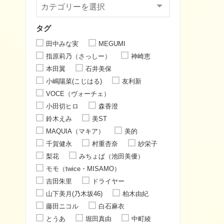
タグ
田中みな実
MEGUMI
指原莉乃（さっしー）
神崎恵
本田翼
石井美保
小嶋陽菜(こじはる)
友利新
VOCE（ヴォーチェ）
小田切ヒロ
森香澄
鈴木えみ
美ST
MAQUIA（マキア）
美的
千賀健永
村重杏奈
紗栄子
梨花
みちょぱ（池田美優）
モモ（twice・MISAMO）
吉田朱里
ドライヤー
山下美月(乃木坂46)
柏木由紀
藤田ニコル
白石麻衣
とうあ
堀田真由
中町綾