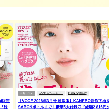
付録コスメ
VOCE（ヴォーチェ）
田村保乃(櫻坂46)
ipi限定
【VOCE 2026年3月号 通常版】KANEBO新作下地
『総
SABONボトルまで！豪華5大付録♡『総額2,816円