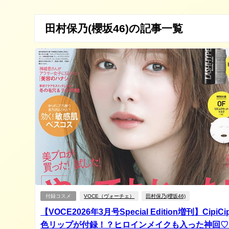
田村保乃(櫻坂46)の記事一覧
付録コスメ
VOCE（ヴォーチェ）
田村保乃(櫻坂46)
【VOCE2026年3月号Special Edition増刊】CipiC
色リップが付録！？ヒロインメイクも入った神回♡