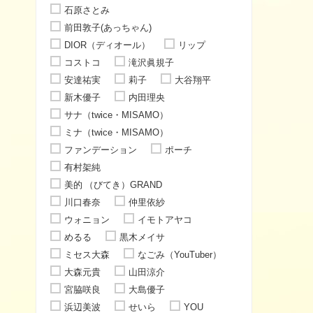
石原さとみ
前田敦子(あっちゃん)
DIOR（ディオール）
リップ
コストコ
滝沢眞規子
安達祐実
莉子
大谷翔平
新木優子
内田理央
サナ（twice・MISAMO）
ミナ（twice・MISAMO）
ファンデーション
ポーチ
有村架純
美的 （びてき）GRAND
川口春奈
仲里依紗
ウォニョン
イモトアヤコ
めるる
黒木メイサ
ミセス大森
なごみ（YouTuber）
大森元貴
山田涼介
宮脇咲良
大島優子
浜辺美波
せいら
YOU