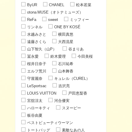
ByUR
CHANEL
松本若菜
otona MUSE（オトナミューズ）
ReFa
sweet
ミッフィー
リンネル
ONE BY KOSÉ
水越みさと
横田真悠
遠藤さくら
大西流星
山下智久（山P）
谷まりあ
冨永愛
鈴木愛理
今田美桜
桜井日奈子
石川祐希
エルフ荒川
山本舞香
守屋麗奈
キュレル（CUREL）
LeSportsac
吉沢亮
LOUIS VUITTON
戸田恵梨香
宮舘涼太
河合優実
ハローキティ
スヌーピー
板谷由夏
ベストビューティウーマン
トートバッグ
素敵なあの人