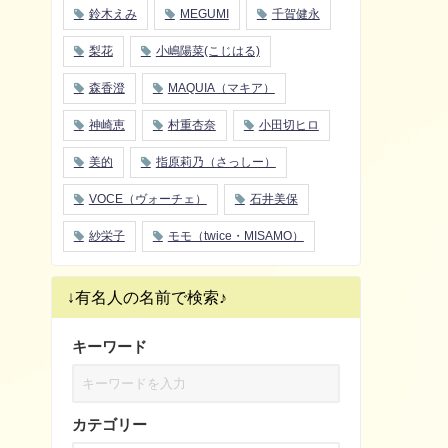
鈴木えみ
MEGUMI
千賀健永
梨花
小嶋陽菜(こじはる)
森香澄
MAQUIA（マキア）
神崎恵
村重杏奈
小田切ヒロ
美的
指原莉乃（さっしー）
VOCE（ヴォーチェ）
石井美保
紗栄子
モモ（twice・MISAMO）
↓有名人の名前で検索♪
キーワード
カテゴリー