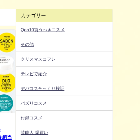
カテゴリー
Qoo10買うべきコスメ
その他
クリスマスコフレ
テレビで紹介
デパコスそっくり検証
バズりコスメ
付録コスメ
＆
芸能人 爆買い
分相当