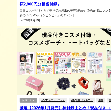
額2,860円分相当付録』
毎回コスパが神すぎて売り切れ続出の美容雑誌の【雑誌付録コスメ
あの「CipiCipi（シピシピ）」のティント...
2026年1月19日
付録コスメ
VOCE（ヴォーチェ）
MAQUIA（マキア）
美的
厳選【2026年1月発売】神付録まとめ！現品付きコ