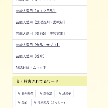
芸能人愛用【メイク用品】
芸能人愛用【洗濯洗剤・柔軟剤】
芸能人愛用【美顔器・美容家電】
芸能人愛用【食品・サプリ】
芸能人愛用【香水】
雑誌付録・ムック本
良く検索されてるワード
石井美保
森香澄
紗栄子
美的
指原莉乃（さっしー）