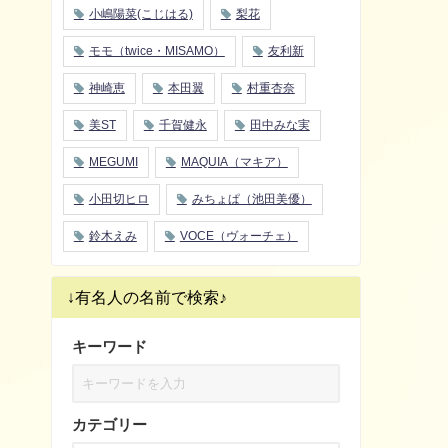
小嶋陽菜(こじはる)
梨花
モモ（twice・MISAMO）
友利新
神崎恵
本田翼
村重杏奈
美ST
千賀健永
田中みな実
MEGUMI
MAQUIA（マキア）
小田切ヒロ
みちょぱ（池田美優）
鈴木えみ
VOCE（ヴォーチェ）
↓有名人の名前で検索♪
キーワード
カテゴリー