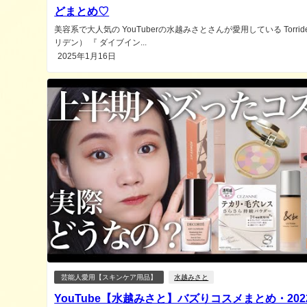
どまとめ♡
美容系で大人気の YouTuberの水越みさとさんが愛用している Torrid
リデン） 『 ダイブイン...
2025年1月16日
芸能人愛用【スキンケア用品】
水越みさと
YouTube【水越みさと】バズりコスメまとめ・202