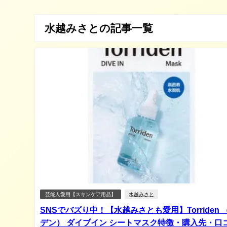
水越みさとの記事一覧
芸能人愛用【スキンケア用品】
水越みさと
SNSでバズり中！【水越みさとも愛用】Torriden 
デン） ダイブイン シートマスク特徴・購入先・口