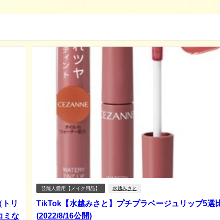
芸能人愛用【メイク用品】
水越みさと
（トリ
TikTok【水越みさと】プチプラベージュリップ5選
コミな
(2022/8/16公開)