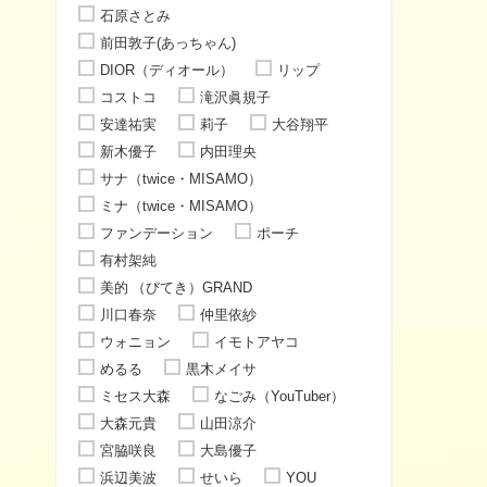
石原さとみ
前田敦子(あっちゃん)
DIOR（ディオール）
リップ
コストコ
滝沢眞規子
安達祐実
莉子
大谷翔平
新木優子
内田理央
サナ（twice・MISAMO）
ミナ（twice・MISAMO）
ファンデーション
ポーチ
有村架純
美的 （びてき）GRAND
川口春奈
仲里依紗
ウォニョン
イモトアヤコ
めるる
黒木メイサ
ミセス大森
なごみ（YouTuber）
大森元貴
山田涼介
宮脇咲良
大島優子
浜辺美波
せいら
YOU