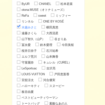
ByUR
CHANEL
松本若菜
otona MUSE（オトナミューズ）
ReFa
sweet
ミッフィー
リンネル
ONE BY KOSÉ
水越みさと
横田真悠
遠藤さくら
大西流星
山下智久（山P）
谷まりあ
冨永愛
鈴木愛理
今田美桜
桜井日奈子
石川祐希
エルフ荒川
山本舞香
守屋麗奈
キュレル（CUREL）
LeSportsac
吉沢亮
LOUIS VUITTON
戸田恵梨香
宮舘涼太
河合優実
ハローキティ
スヌーピー
板谷由夏
ベストビューティウーマン
トートバッグ
素敵なあの人