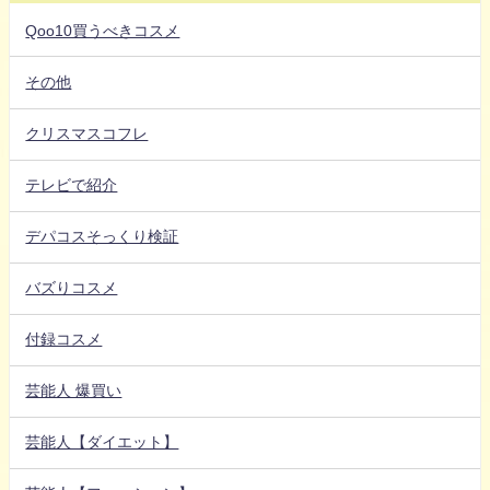
Qoo10買うべきコスメ
その他
クリスマスコフレ
テレビで紹介
デパコスそっくり検証
バズりコスメ
付録コスメ
芸能人 爆買い
芸能人【ダイエット】