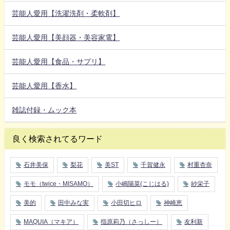
芸能人愛用【洗濯洗剤・柔軟剤】
芸能人愛用【美顔器・美容家電】
芸能人愛用【食品・サプリ】
芸能人愛用【香水】
雑誌付録・ムック本
良く検索されてるワード
石井美保
梨花
美ST
千賀健永
村重杏奈
モモ（twice・MISAMO）
小嶋陽菜(こじはる)
紗栄子
美的
田中みな実
小田切ヒロ
神崎恵
MAQUIA（マキア）
指原莉乃（さっしー）
友利新