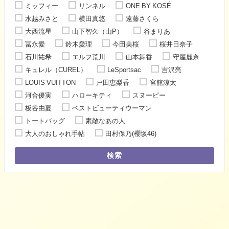
ミッフィー
リンネル
ONE BY KOSÉ
水越みさと
横田真悠
遠藤さくら
大西流星
山下智久（山P）
谷まりあ
冨永愛
鈴木愛理
今田美桜
桜井日奈子
石川祐希
エルフ荒川
山本舞香
守屋麗奈
キュレル（CUREL）
LeSportsac
吉沢亮
LOUIS VUITTON
戸田恵梨香
宮舘涼太
河合優実
ハローキティ
スヌーピー
板谷由夏
ベストビューティウーマン
トートバッグ
素敵なあの人
大人のおしゃれ手帖
田村保乃(櫻坂46)
検索