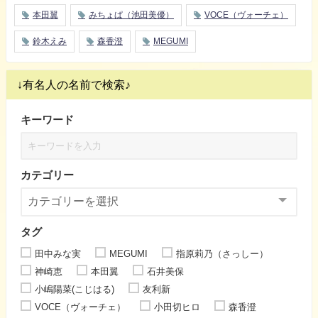
本田翼
みちょぱ（池田美優）
VOCE（ヴォーチェ）
鈴木えみ
森香澄
MEGUMI
↓有名人の名前で検索♪
キーワード
カテゴリー
タグ
田中みな実
MEGUMI
指原莉乃（さっしー）
神崎恵
本田翼
石井美保
小嶋陽菜(こじはる)
友利新
VOCE（ヴォーチェ）
小田切ヒロ
森香澄