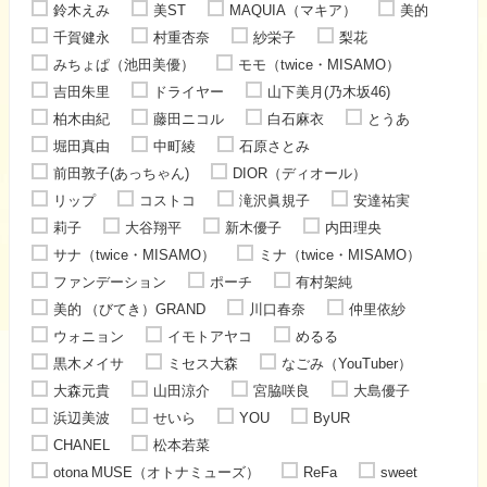
鈴木えみ
美ST
MAQUIA（マキア）
美的
千賀健永
村重杏奈
紗栄子
梨花
みちょぱ（池田美優）
モモ（twice・MISAMO）
吉田朱里
ドライヤー
山下美月(乃木坂46)
柏木由紀
藤田ニコル
白石麻衣
とうあ
堀田真由
中町綾
石原さとみ
前田敦子(あっちゃん)
DIOR（ディオール）
リップ
コストコ
滝沢眞規子
安達祐実
莉子
大谷翔平
新木優子
内田理央
サナ（twice・MISAMO）
ミナ（twice・MISAMO）
ファンデーション
ポーチ
有村架純
美的 （びてき）GRAND
川口春奈
仲里依紗
ウォニョン
イモトアヤコ
めるる
黒木メイサ
ミセス大森
なごみ（YouTuber）
大森元貴
山田涼介
宮脇咲良
大島優子
浜辺美波
せいら
YOU
ByUR
CHANEL
松本若菜
otona MUSE（オトナミューズ）
ReFa
sweet