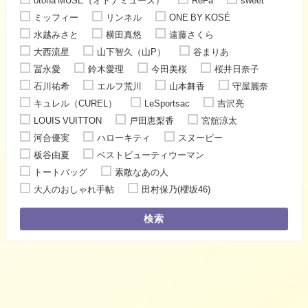
otona MUSE（オトナミューズ）
ReFa
sweet
ミッフィー
リンネル
ONE BY KOSÉ
水越みさと
横田真悠
遠藤さくら
大西流星
山下智久（山P）
谷まりあ
冨永愛
鈴木愛理
今田美桜
桜井日奈子
石川祐希
エルフ荒川
山本舞香
守屋麗奈
キュレル（CUREL）
LeSportsac
吉沢亮
LOUIS VUITTON
戸田恵梨香
宮舘涼太
河合優実
ハローキティ
スヌーピー
板谷由夏
ベストビューティウーマン
トートバッグ
素敵なあの人
大人のおしゃれ手帖
田村保乃(櫻坂46)
検索