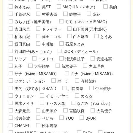
鈴木えみ
美ST
MAQUIA（マキア）
美的
千賀健永
村重杏奈
紗栄子
梨花
みちょぱ（池田美優）
モモ（twice・MISAMO）
吉田朱里
ドライヤー
山下美月(乃木坂46)
柏木由紀
藤田ニコル
白石麻衣
とうあ
堀田真由
中町綾
石原さとみ
前田敦子(あっちゃん)
DIOR（ディオール）
リップ
コストコ
滝沢眞規子
安達祐実
莉子
大谷翔平
新木優子
内田理央
サナ（twice・MISAMO）
ミナ（twice・MISAMO）
ファンデーション
ポーチ
有村架純
美的 （びてき）GRAND
川口春奈
仲里依紗
ウォニョン
イモトアヤコ
めるる
黒木メイサ
ミセス大森
なごみ（YouTuber）
大森元貴
山田涼介
宮脇咲良
大島優子
浜辺美波
せいら
YOU
ByUR
CHANEL
松本若菜