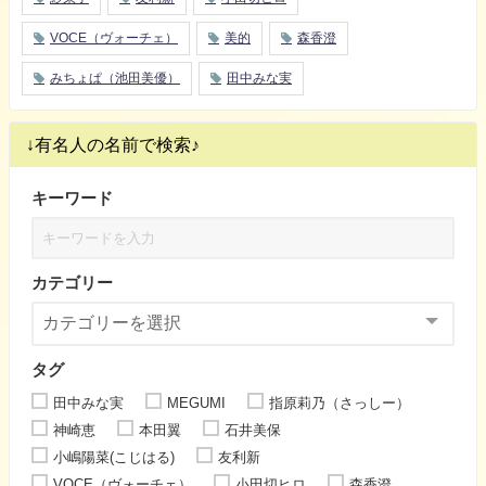
VOCE（ヴォーチェ）
美的
森香澄
みちょぱ（池田美優）
田中みな実
↓有名人の名前で検索♪
キーワード
カテゴリー
タグ
田中みな実
MEGUMI
指原莉乃（さっしー）
神崎恵
本田翼
石井美保
小嶋陽菜(こじはる)
友利新
VOCE（ヴォーチェ）
小田切ヒロ
森香澄