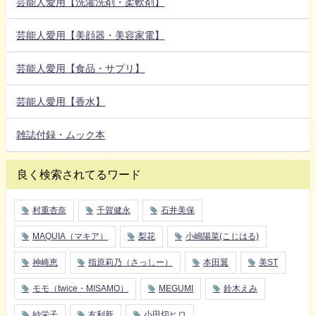
芸能人愛用【洗濯洗剤・柔軟剤】
芸能人愛用【美顔器・美容家電】
芸能人愛用【食品・サプリ】
芸能人愛用【香水】
雑誌付録・ムック本
良く検索されてるワード
村重杏奈
千賀健永
石井美保
MAQUIA（マキア）
梨花
小嶋陽菜(こじはる)
神崎恵
指原莉乃（さっしー）
本田翼
美ST
モモ（twice・MISAMO）
MEGUMI
鈴木えみ
紗栄子
友利新
小田切ヒロ