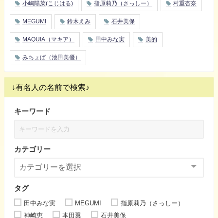
小嶋陽菜(こじはる)
指原莉乃（さっしー）
村重杏奈
MEGUMI
鈴木えみ
石井美保
MAQUIA（マキア）
田中みな実
美的
みちょぱ（池田美優）
↓有名人の名前で検索♪
キーワード
カテゴリー
タグ
田中みな実
MEGUMI
指原莉乃（さっしー）
神崎恵
本田翼
石井美保