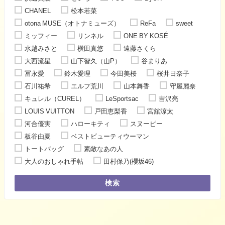
CHANEL
松本若菜
otona MUSE（オトナミューズ）
ReFa
sweet
ミッフィー
リンネル
ONE BY KOSÉ
水越みさと
横田真悠
遠藤さくら
大西流星
山下智久（山P）
谷まりあ
冨永愛
鈴木愛理
今田美桜
桜井日奈子
石川祐希
エルフ荒川
山本舞香
守屋麗奈
キュレル（CUREL）
LeSportsac
吉沢亮
LOUIS VUITTON
戸田恵梨香
宮舘涼太
河合優実
ハローキティ
スヌーピー
板谷由夏
ベストビューティウーマン
トートバッグ
素敵なあの人
大人のおしゃれ手帖
田村保乃(櫻坂46)
検索