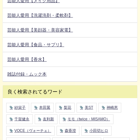
芸能人愛用【メイク用品】
芸能人愛用【洗濯洗剤・柔軟剤】
芸能人愛用【美顔器・美容家電】
芸能人愛用【食品・サプリ】
芸能人愛用【香水】
雑誌付録・ムック本
良く検索されてるワード
紗栄子
本田翼
梨花
美ST
神崎恵
千賀健永
友利新
モモ（twice・MISAMO）
VOCE（ヴォーチェ）
森香澄
小田切ヒロ