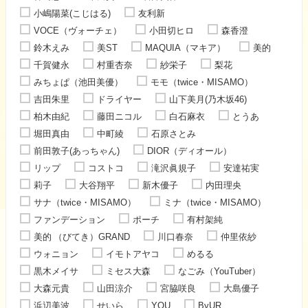
小嶋陽菜(こじはる)
友利新
VOCE（ヴォーチェ）
小田切ヒロ
森香澄
鈴木えみ
美ST
MAQUIA（マキア）
美的
千賀健永
村重杏奈
紗栄子
梨花
みちょぱ（池田美優）
モモ（twice・MISAMO）
吉田朱里
ドライヤー
山下美月(乃木坂46)
柏木由紀
藤田ニコル
白石麻衣
とうあ
堀田真由
中町綾
石原さとみ
前田敦子(あっちゃん)
DIOR（ディオール）
リップ
コストコ
滝沢眞規子
安達祐実
莉子
大谷翔平
新木優子
内田理央
サナ（twice・MISAMO）
ミナ（twice・MISAMO）
ファンデーション
ポーチ
有村架純
美的 （びてき）GRAND
川口春奈
仲里依紗
ウォニョン
イモトアヤコ
めるる
黒木メイサ
ミセス大森
なごみ（YouTuber）
大森元貴
山田涼介
宮脇咲良
大島優子
浜辺美波
せいら
YOU
ByUR