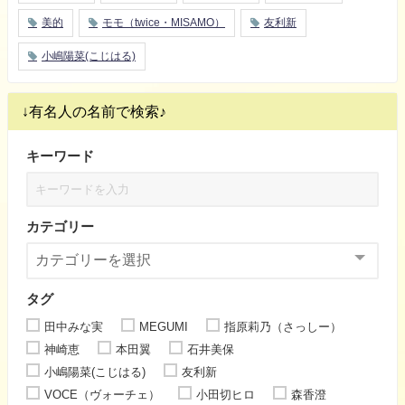
美的
モモ（twice・MISAMO）
友利新
小嶋陽菜(こじはる)
↓有名人の名前で検索♪
キーワード
カテゴリー
タグ
田中みな実
MEGUMI
指原莉乃（さっしー）
神崎恵
本田翼
石井美保
小嶋陽菜(こじはる)
友利新
VOCE（ヴォーチェ）
小田切ヒロ
森香澄