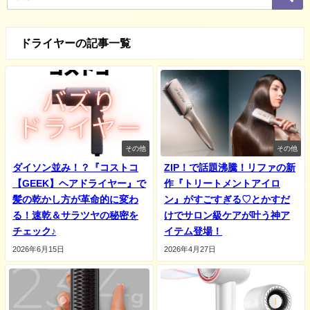
ドライヤーの記事一覧
その他
その他
ダイソン並み！？『コストコ
ZIP！で話題沸騰！リファの新
【GEEK】ヘアドライヤー』で
作『トリートメントアイロ
髪の乾かし方が革命的に変わ
ン』がすごすぎる♡とかすだ
る！速乾＆サラツヤの秘密を
けでサロン級ケアが叶う神ア
チェック♪
イテム登場！
2026年6月15日
2026年4月27日