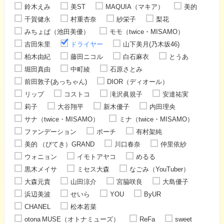
鈴木えみ
美ST
MAQUIA（マキア）
美的
千賀健永
村重杏奈
紗栄子
梨花
みちょぱ（池田美優）
モモ（twice・MISAMO）
吉田朱里
ドライヤー
山下美月(乃木坂46)
柏木由紀
藤田ニコル
白石麻衣
とうあ
堀田真由
中町綾
石原さとみ
前田敦子(あっちゃん)
DIOR（ディオール）
リップ
コストコ
滝沢眞規子
安達祐実
莉子
大谷翔平
新木優子
内田理央
サナ（twice・MISAMO）
ミナ（twice・MISAMO）
ファンデーション
ポーチ
有村架純
美的 （びてき）GRAND
川口春奈
仲里依紗
ウォニョン
イモトアヤコ
めるる
黒木メイサ
ミセス大森
なごみ（YouTuber）
大森元貴
山田涼介
宮脇咲良
大島優子
浜辺美波
せいら
YOU
ByUR
CHANEL
松本若菜
otona MUSE（オトナミューズ）
ReFa
sweet