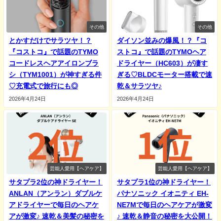
その他
その他
とかすだけでサラツヤ！？
ダイソン並みの爆風！？『コ
『コストコ』で話題のTYMO
ストコ』で話題のTYMOヘア
コードレスヘアアイロンブラ
ドライヤー（HC603）が凄す
シ（TYM1001）が神すぎる件
ぎる♡BLDCモーター搭載で速
♡充電式で旅行にも◎
乾＆サラツヤ♪
2026年4月24日
2026年4月24日
芸能人愛用【ヘアケア】
芸能人愛用【ヘアケア】
サタプラ2位の神ドライヤー！
サタプラ1位の神ドライヤー！
ANLAN（アンラン）ダブルケ
パナソニック イオニティ EH-
アドライヤーで毎日のヘアケ
NE7Mで毎日のヘアケアが激変
アが激変♪ 速乾＆美髪の秘密を
♪ 速乾＆静音の秘密を大公開！