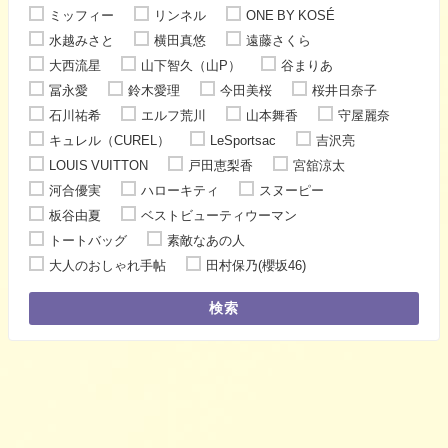
ミッフィー
リンネル
ONE BY KOSÉ
水越みさと
横田真悠
遠藤さくら
大西流星
山下智久（山P）
谷まりあ
冨永愛
鈴木愛理
今田美桜
桜井日奈子
石川祐希
エルフ荒川
山本舞香
守屋麗奈
キュレル（CUREL）
LeSportsac
吉沢亮
LOUIS VUITTON
戸田恵梨香
宮舘涼太
河合優実
ハローキティ
スヌーピー
板谷由夏
ベストビューティウーマン
トートバッグ
素敵なあの人
大人のおしゃれ手帖
田村保乃(櫻坂46)
検索