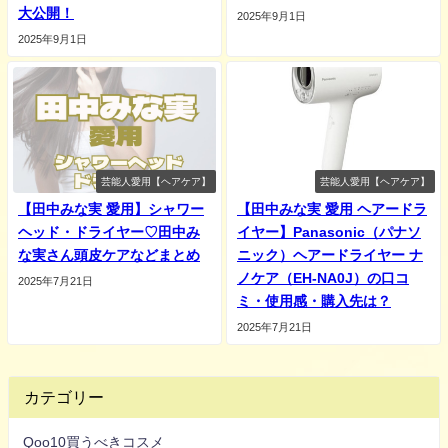
大公開！
2025年9月1日
2025年9月1日
芸能人愛用【ヘアケア】
芸能人愛用【ヘアケア】
【田中みな実 愛用】シャワー
【田中みな実 愛用 ヘアードラ
ヘッド・ドライヤー♡田中み
イヤー】Panasonic（パナソ
な実さん頭皮ケアなどまとめ
ニック）ヘアードライヤー ナ
ノケア（EH-NA0J）の口コ
2025年7月21日
ミ・使用感・購入先は？
2025年7月21日
カテゴリー
Qoo10買うべきコスメ