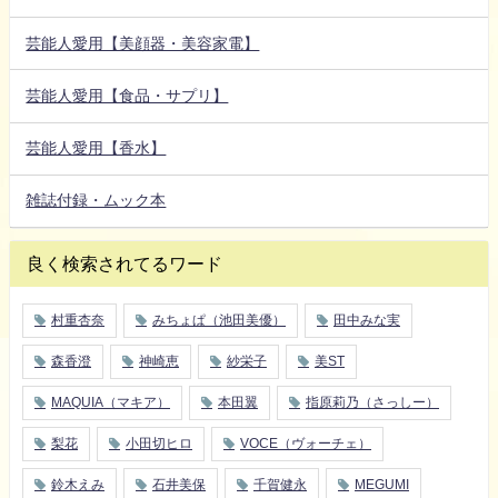
芸能人愛用【美顔器・美容家電】
芸能人愛用【食品・サプリ】
芸能人愛用【香水】
雑誌付録・ムック本
良く検索されてるワード
村重杏奈
みちょぱ（池田美優）
田中みな実
森香澄
神崎恵
紗栄子
美ST
MAQUIA（マキア）
本田翼
指原莉乃（さっしー）
梨花
小田切ヒロ
VOCE（ヴォーチェ）
鈴木えみ
石井美保
千賀健永
MEGUMI