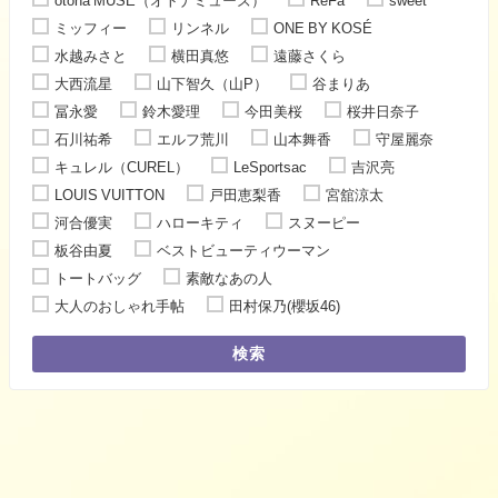
otona MUSE（オトナミューズ）
ReFa
sweet
ミッフィー
リンネル
ONE BY KOSÉ
水越みさと
横田真悠
遠藤さくら
大西流星
山下智久（山P）
谷まりあ
冨永愛
鈴木愛理
今田美桜
桜井日奈子
石川祐希
エルフ荒川
山本舞香
守屋麗奈
キュレル（CUREL）
LeSportsac
吉沢亮
LOUIS VUITTON
戸田恵梨香
宮舘涼太
河合優実
ハローキティ
スヌーピー
板谷由夏
ベストビューティウーマン
トートバッグ
素敵なあの人
大人のおしゃれ手帖
田村保乃(櫻坂46)
検索