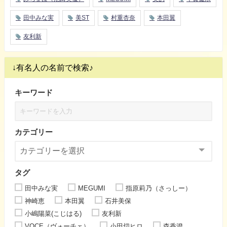
田中みな実
美ST
村重杏奈
本田翼
友利新
↓有名人の名前で検索♪
キーワード
カテゴリー
タグ
田中みな実
MEGUMI
指原莉乃（さっしー）
神崎恵
本田翼
石井美保
小嶋陽菜(こじはる)
友利新
VOCE（ヴォーチェ）
小田切ヒロ
森香澄