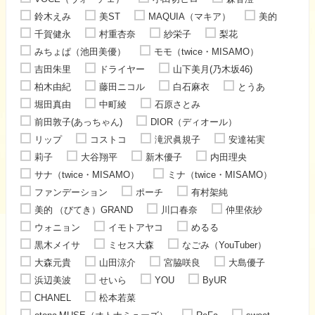
鈴木えみ
美ST
MAQUIA（マキア）
美的
千賀健永
村重杏奈
紗栄子
梨花
みちょぱ（池田美優）
モモ（twice・MISAMO）
吉田朱里
ドライヤー
山下美月(乃木坂46)
柏木由紀
藤田ニコル
白石麻衣
とうあ
堀田真由
中町綾
石原さとみ
前田敦子(あっちゃん)
DIOR（ディオール）
リップ
コストコ
滝沢眞規子
安達祐実
莉子
大谷翔平
新木優子
内田理央
サナ（twice・MISAMO）
ミナ（twice・MISAMO）
ファンデーション
ポーチ
有村架純
美的 （びてき）GRAND
川口春奈
仲里依紗
ウォニョン
イモトアヤコ
めるる
黒木メイサ
ミセス大森
なごみ（YouTuber）
大森元貴
山田涼介
宮脇咲良
大島優子
浜辺美波
せいら
YOU
ByUR
CHANEL
松本若菜