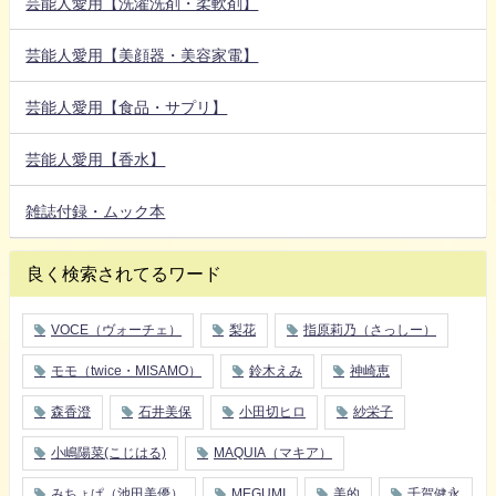
芸能人愛用【洗濯洗剤・柔軟剤】
芸能人愛用【美顔器・美容家電】
芸能人愛用【食品・サプリ】
芸能人愛用【香水】
雑誌付録・ムック本
良く検索されてるワード
VOCE（ヴォーチェ）
梨花
指原莉乃（さっしー）
モモ（twice・MISAMO）
鈴木えみ
神崎恵
森香澄
石井美保
小田切ヒロ
紗栄子
小嶋陽菜(こじはる)
MAQUIA（マキア）
みちょぱ（池田美優）
MEGUMI
美的
千賀健永