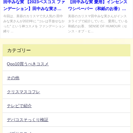
田中みな実 【2023ベスコス ファ
【田中みな実 愛用】インセンス
ンデーション】田中みな実さん
ワシペーパー（和紙のお香）の
が選ぶイチオシのファンデーシ
口コミ・使用感・購入先は？ま
今回は、美容のカリスマで大人気の 田中
美容のカリスマ田中みな実さんがインス
みな実さんが2023年に ''コレは手放せなか
タライブで紹介していた、 愛用している
ョン まとめ♡
とめ♡
った'' という神コスメを ファンデーション
和紙のお香、 SENSE OF HUMOUR（セ
縛り ...
ンス・オブ・ヒ...
カテゴリー
Qoo10買うべきコスメ
その他
クリスマスコフレ
テレビで紹介
デパコスそっくり検証