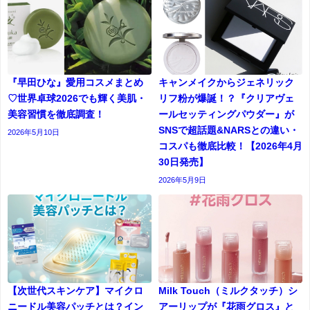
『早田ひな』愛用コスメまとめ
キャンメイクからジェネリック
♡世界卓球2026でも輝く美肌・
リフ粉が爆誕！？『クリアヴェ
美容習慣を徹底調査！
ールセッティングパウダー』が
SNSで超話題&NARSとの違い・
2026年5月10日
コスパも徹底比較！【2026年4月
30日発売】
2026年5月9日
【次世代スキンケア】マイクロ
Milk Touch（ミルクタッチ）シ
ニードル美容パッチとは？イン
アーリップが『花雨グロス』と