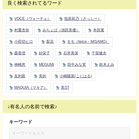
良く検索されてるワード
VOCE（ヴォーチェ）
指原莉乃（さっしー）
村重杏奈
みちょぱ（池田美優）
本田翼
小田切ヒロ
梨花
モモ（twice・MISAMO）
森香澄
紗栄子
石井美保
千賀健永
神崎恵
MEGUMI
田中みな実
鈴木えみ
友利新
美的
小嶋陽菜(こじはる)
MAQUIA（マキア）
美ST
↓有名人の名前で検索♪
キーワード