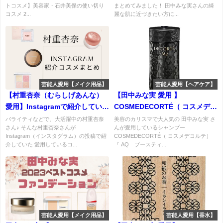
トコスメ】美容家・石井美保の使い切り
まとめてみました！ 田中みな実さんの綺
コスメ 2...
麗な肌に近づきたい方に...
芸能人愛用【メイク用品】
芸能人愛用【ヘアケア】
【村重杏奈（むらしげあんな）
【田中みな実 愛用 】
愛用】Instagramで紹介していた
COSMEDECORTÉ（ コスメデコ
コスメまとめ♡
ルテ）AQ ブースティング トリ
バライティなどで、大活躍中の村重杏奈
美容のカリスマで大人気の 田中みな実 さ
さん♪ そんな村重杏奈さんが
んが愛用しているシャンプー
ートメント ヘアセラムの特徴・
Instagram（インスタグラム）の投稿で紹
COSMEDECORTÉ（ コスメデコルテ）
口コミ・購入先は？
介していた 愛用しているコ...
『 AQ ブースティ...
芸能人愛用【メイク用品】
芸能人愛用【香水】