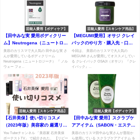
芸能人愛用【ボディケア】
芸能人愛用【スキンケア用品】
【田中みな実 愛用ボディクリー
【MEGUMI愛用】オサジ クレイ
ム】Neutrogena（ニュートロジ
パックのやり方・購入先・口コ
ーナ）ノルウェー フォーミュラ
ミまとめ♡めぐみさんオススメ
美容のカリスマで大人気の 田中みな実 さ
今回は、 美容のカリスマで大人気の
んが愛用しているボディクリーム
MEGUMI さんが愛用してオススメしてい
インテンスリペア CICA ボディ
パックで優しく毛穴ケア♪
Neutrogena（ニュートロジーナ） 『 ノル
る クレイパック OSAJI（オサジ） 『クレ
エマルジョンの特徴・口コミ・
ウェー フォ...
イパック』...
購入先は？
芸能人愛用【スキンケア用品】
芸能人愛用【ボディケア】
【石井美保】使い切りコスメ
【田中みな実 愛用】スクラブケ
（2023年版）美容家の 厳選リピ
アアイテム（SABON・エスティ
ートコスメ まとめ♪
ローダー ）などまとめ♡
You Tubeチャンネル 「美容家 石井美保
美容のカリスマ田中みな実さんが普段か
ボーテストTV」 で紹介された、 【リピー
ら使用している スクラブケアアイテム を