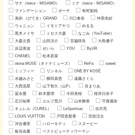
サナ（twice・MISAMO）
ミナ（twice・MISAMO）
ファンデーション
ポーチ
有村架純
美的 （びてき）GRAND
川口春奈
仲里依紗
ウォニョン
イモトアヤコ
めるる
黒木メイサ
ミセス大森
なごみ（YouTuber）
大森元貴
山田涼介
宮脇咲良
大島優子
浜辺美波
せいら
YOU
ByUR
CHANEL
松本若菜
otona MUSE（オトナミューズ）
ReFa
sweet
ミッフィー
リンネル
ONE BY KOSÉ
水越みさと
横田真悠
遠藤さくら
大西流星
山下智久（山P）
谷まりあ
冨永愛
鈴木愛理
今田美桜
桜井日奈子
石川祐希
エルフ荒川
山本舞香
守屋麗奈
キュレル（CUREL）
LeSportsac
吉沢亮
LOUIS VUITTON
戸田恵梨香
宮舘涼太
河合優実
ハローキティ
スヌーピー
板谷由夏
ベストビューティウーマン