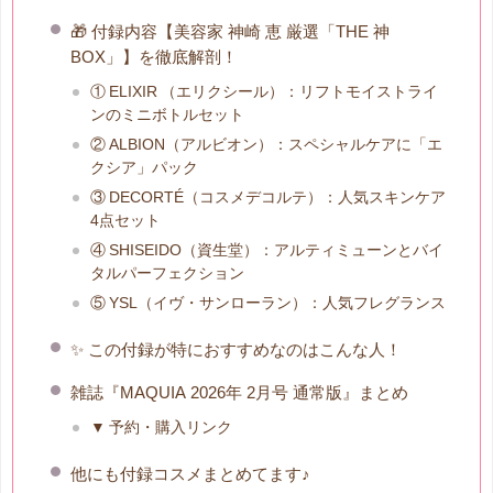
🎁 付録内容【美容家 神崎 恵 厳選「THE 神
BOX」】を徹底解剖！
① ELIXIR （エリクシール）：リフトモイストライ
ンのミニボトルセット
② ALBION（アルビオン）：スペシャルケアに「エ
クシア」パック
③ DECORTÉ（コスメデコルテ）：人気スキンケア
4点セット
④ SHISEIDO（資生堂）：アルティミューンとバイ
タルパーフェクション
⑤ YSL（イヴ・サンローラン）：人気フレグランス
✨ この付録が特におすすめなのはこんな人！
雑誌『MAQUIA 2026年 2月号 通常版』まとめ
▼ 予約・購入リンク
他にも付録コスメまとめてます♪