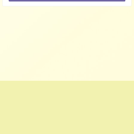
ホーム
プライバシーポリシー
コスメップル/バズりコスメ・芸能人愛用コスメ(スキンケア・メイク)まとめ
サイト All Rights Reserved.