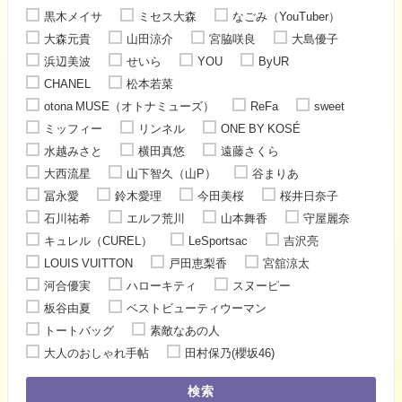
黒木メイサ
ミセス大森
なごみ（YouTuber）
大森元貴
山田涼介
宮脇咲良
大島優子
浜辺美波
せいら
YOU
ByUR
CHANEL
松本若菜
otona MUSE（オトナミューズ）
ReFa
sweet
ミッフィー
リンネル
ONE BY KOSÉ
水越みさと
横田真悠
遠藤さくら
大西流星
山下智久（山P）
谷まりあ
冨永愛
鈴木愛理
今田美桜
桜井日奈子
石川祐希
エルフ荒川
山本舞香
守屋麗奈
キュレル（CUREL）
LeSportsac
吉沢亮
LOUIS VUITTON
戸田恵梨香
宮舘涼太
河合優実
ハローキティ
スヌーピー
板谷由夏
ベストビューティウーマン
トートバッグ
素敵なあの人
大人のおしゃれ手帖
田村保乃(櫻坂46)
検索