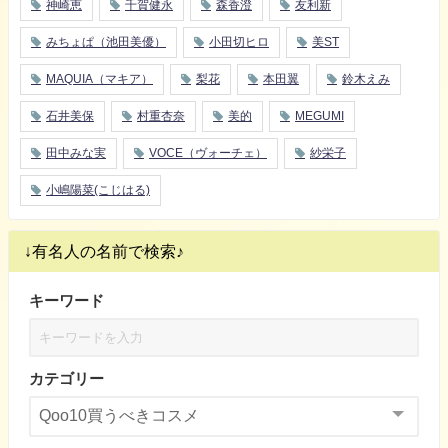
神崎恵
千賀健永
森香澄
友利新
みちょぱ（池田美優）
小田切ヒロ
美ST
MAQUIA（マキア）
梨花
本田翼
鈴木えみ
石井美保
村重杏奈
美的
MEGUMI
田中みな実
VOCE（ヴォーチェ）
紗栄子
小嶋陽菜(こじはる)
↓有名人の名前で検索♪
キーワード
カテゴリー