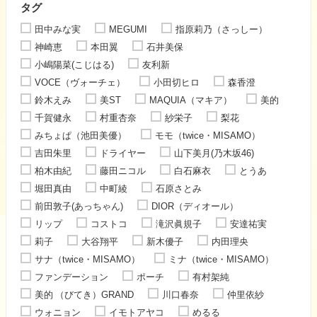
タグ
田中みな実
MEGUMI
指原莉乃（さっしー）
神崎恵
本田翼
石井美保
小嶋陽菜(こじはる)
友利新
VOCE（ヴォーチェ）
小田切ヒロ
森香澄
鈴木えみ
美ST
MAQUIA（マキア）
美的
千賀健永
村重杏奈
紗栄子
梨花
みちょぱ（池田美優）
モモ（twice・MISAMO）
吉田朱里
ドライヤー
山下美月(乃木坂46)
柏木由紀
藤田ニコル
白石麻衣
とうあ
堀田真由
中町綾
石原さとみ
前田敦子(あっちゃん)
DIOR（ディオール）
リップ
コストコ
滝沢眞規子
安達祐実
莉子
大谷翔平
新木優子
内田理央
サナ（twice・MISAMO）
ミナ（twice・MISAMO）
ファンデーション
ポーチ
有村架純
美的 （びてき）GRAND
川口春奈
仲里依紗
ウォニョン
イモトアヤコ
めるる