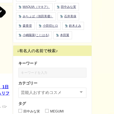
MAQUIA（マキア）
田中みな実
みちょぱ（池田美優）
石井美保
森香澄
小田切ヒロ
鈴木えみ
小嶋陽菜(こじはる)
本田翼
↓有名人の名前で検索♪
キーワード
カテゴリー
』1日
＆リフ
タグ
L（シ
田中みな実
MEGUMI