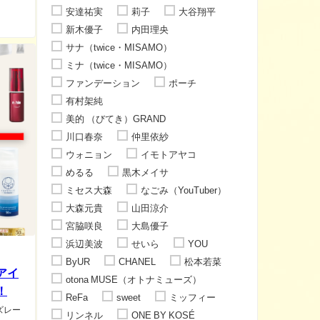
安達祐実
莉子
大谷翔平
新木優子
内田理央
サナ（twice・MISAMO）
ミナ（twice・MISAMO）
ファンデーション
ポーチ
有村架純
美的 （びてき）GRAND
川口春奈
仲里依紗
ウォニョン
イモトアヤコ
めるる
黒木メイサ
ミセス大森
なごみ（YouTuber）
大森元貴
山田涼介
宮脇咲良
大島優子
浜辺美波
せいら
YOU
ByUR
CHANEL
松本若菜
アイ
otona MUSE（オトナミューズ）
！
ReFa
sweet
ミッフィー
ズレー
リンネル
ONE BY KOSÉ