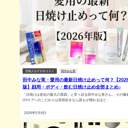
芸能人おすすめコスメ
田中みな実
田中みな実・愛用の最新日焼け止めって何？【202
版】顔用・ボディ・飲む日焼け止め全部まとめ♪
「日焼けは老化の最大の原因」と常々語る田中みな実さん。 その徹
UVケアへのこだわりは美容好きなら誰もが憧れるほど...
2026年5月9日