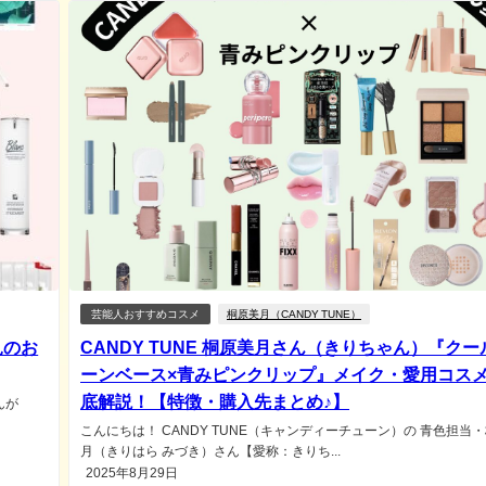
芸能人おすすめコスメ
桐原美月（CANDY TUNE）
見のお
CANDY TUNE 桐原美月さん（きりちゃん）『クー
ーンベース×青みピンクリップ』メイク・愛用コス
底解説！【特徴・購入先まとめ♪】
んが
こんにちは！ CANDY TUNE（キャンディーチューン）の 青色担当
月（きりはら みづき）さん【愛称：きりち...
2025年8月29日