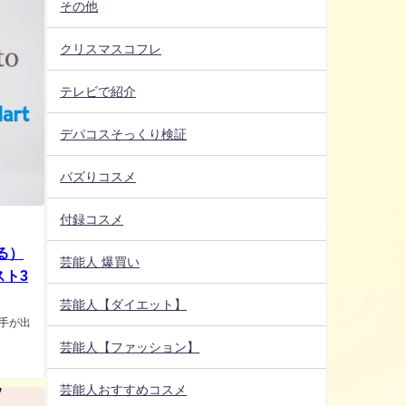
その他
クリスマスコフレ
テレビで紹介
デパコスそっくり検証
バズりコスメ
付録コスメ
る）
芸能人 爆買い
スト3
芸能人【ダイエット】
手が出
芸能人【ファッション】
芸能人おすすめコスメ