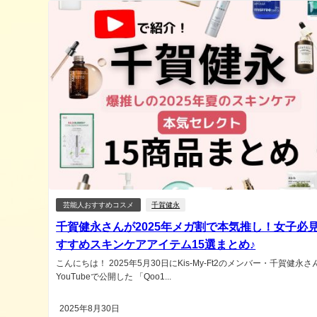
芸能人おすすめコスメ
千賀健永
千賀健永さんが2025年メガ割で本気推し！女子必
すすめスキンケアアイテム15選まとめ♪
こんにちは！ 2025年5月30日にKis-My-Ft2のメンバー・千賀健永さ
YouTubeで公開した 「Qoo1...
2025年8月30日