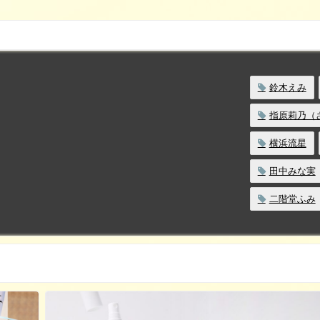
鈴木えみ
指原莉乃（
横浜流星
田中みな実
二階堂ふみ