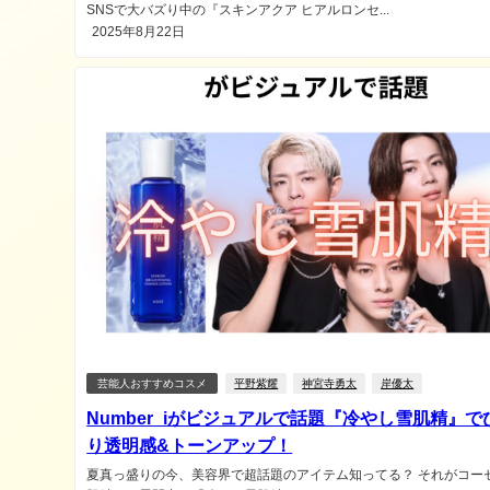
SNSで大バズり中の『スキンアクア ヒアルロンセ...
2025年8月22日
芸能人おすすめコスメ
平野紫耀
神宮寺勇太
岸優太
Number_iがビジュアルで話題『冷やし雪肌精』で
り透明感&トーンアップ！
夏真っ盛りの今、美容界で超話題のアイテム知ってる？ それがコー