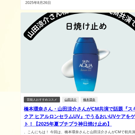
2025年8月26日
芸能人おすすめコスメ
山田涼介
橋本環奈
橋本環奈さん・山田涼介さんがCM共演で話題『ス
クア ヒアルロンセラムUV』でうるおいUVケアを
ト！【2025年夏プチプラ神日焼け止め】
、こんにちは！ 今回は、橋本環奈さんと山田涼介さんがCMで初共