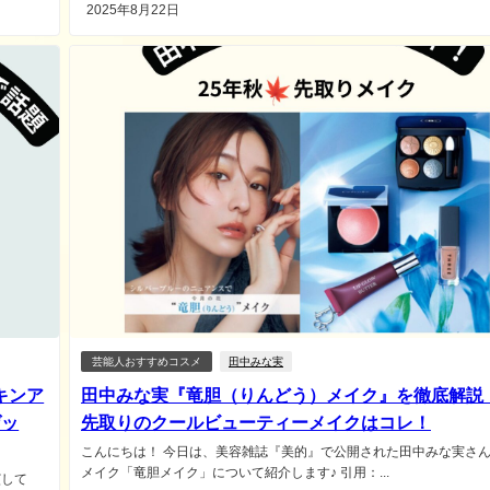
2025年8月22日
芸能人おすすめコスメ
田中みな実
キンア
田中みな実『竜胆（りんどう）メイク』を徹底解説
ゲッ
先取りのクールビューティーメイクはコレ！
こんにちは！ 今日は、美容雑誌『美的』で公開された田中みな実さ
メイク「竜胆メイク」について紹介します♪ 引用：...
演して