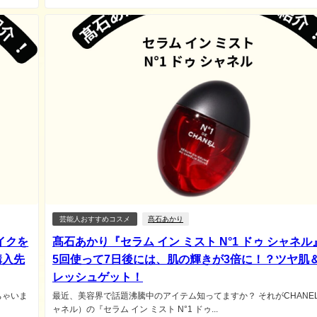
芸能人おすすめコスメ
髙石あかり
イクを
髙石あかり『セラム イン ミスト N°1 ドゥ シャネル
購入先
5回使って7日後には、肌の輝きが3倍に！？ツヤ肌
レッシュゲット！
ちゃいま
最近、美容界で話題沸騰中のアイテム知ってますか？ それがCHANE
ャネル）の『セラム イン ミスト N°1 ドゥ...