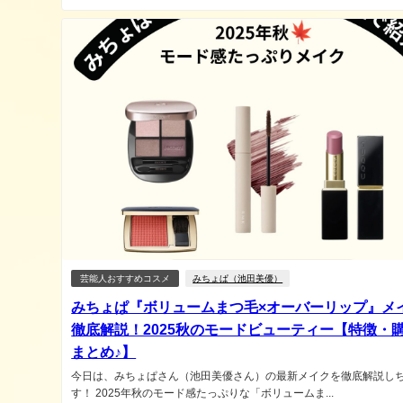
芸能人おすすめコスメ
みちょぱ（池田美優）
みちょぱ『ボリュームまつ毛×オーバーリップ』メ
徹底解説！2025秋のモードビューティー【特徴・
まとめ♪】
今日は、みちょぱさん（池田美優さん）の最新メイクを徹底解説し
す！ 2025年秋のモード感たっぷりな「ボリュームま...