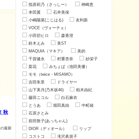
指原莉乃（さっしー）
神崎恵
本田翼
石井美保
小嶋陽菜(こじはる)
友利新
VOCE（ヴォーチェ）
小田切ヒロ
森香澄
鈴木えみ
美ST
MAQUIA（マキア）
美的
千賀健永
村重杏奈
紗栄子
梨花
みちょぱ（池田美優）
モモ（twice・MISAMO）
吉田朱里
ドライヤー
山下美月(乃木坂46)
柏木由紀
藤田ニコル
白石麻衣
とうあ
堀田真由
中町綾
！秋
石原さとみ
前田敦子(あっちゃん)
んの最新
DIOR（ディオール）
リップ
コストコ
滝沢眞規子