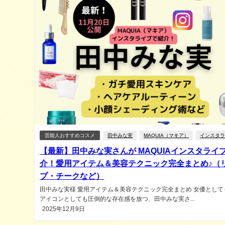
芸能人おすすめコスメ
田中みな実
MAQUIA（マキア）
インスタ
【最新】田中みな実さんが MAQUIAインスタライ
介！愛用アイテム＆美容テクニック完全まとめ♪（
プ・チークなど）
田中みな実様 愛用アイテム＆美容テクニック完全まとめ 女優として
アイコンとしても圧倒的な存在感を放つ、田中みな実さ...
2025年12月9日