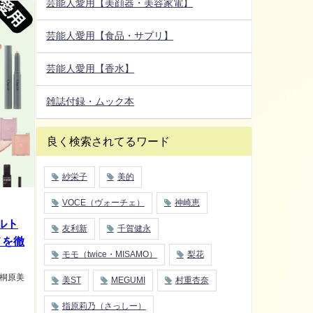
芸能人愛用【美顔器・美容家電】
芸能人愛用【食品・サプリ】
芸能人愛用【香水】
雑誌付録・ムック本
良く検索されてるワード
紗栄子
美的
VOCE（ヴォーチェ）
神崎恵
ルト
友利新
千賀健永
メを徹
モモ（twice・MISAMO）
梨花
・桐原美
美ST
MEGUMI
村重杏奈
指原莉乃（さっしー）