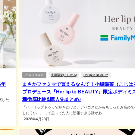
バズりコスメ
小嶋陽菜(こじはる)
Her lip to BEAUTY
6年
まさかファミマで買えるなんて！小嶋陽菜（こじは
プロデュース『Her lip to BEAUTY』限定ボディミ
種徹底比較&購入先まとめ♪
底した
「ハーリップトゥって好きだけど、デパコスだからちょっとお高めで
しにくい...」 って思ってた人に朗報すぎる話があ...
2026年4月28日