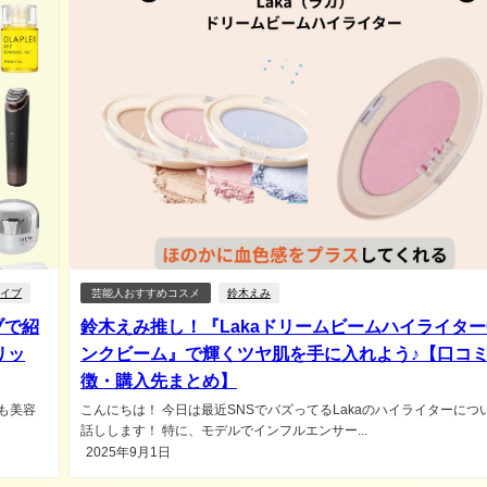
ライブ
芸能人おすすめコスメ
鈴木えみ
ブで紹
鈴木えみ推し！『Lakaドリームビームハイライター0
リッ
ンクビーム』で輝くツヤ肌を手に入れよう♪【口コ
徴・購入先まとめ】
も美容
こんにちは！ 今日は最近SNSでバズってるLakaのハイライターにつ
話しします！ 特に、モデルでインフルエンサー...
2025年9月1日