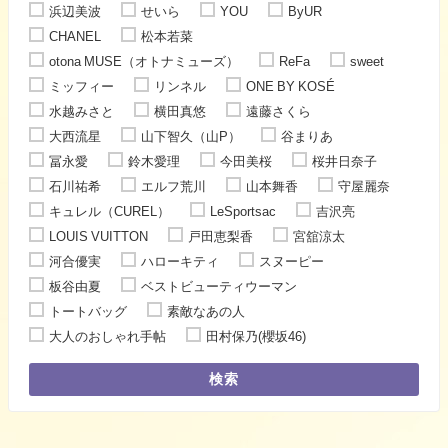
浜辺美波
せいら
YOU
ByUR
CHANEL
松本若菜
otona MUSE（オトナミューズ）
ReFa
sweet
ミッフィー
リンネル
ONE BY KOSÉ
水越みさと
横田真悠
遠藤さくら
大西流星
山下智久（山P）
谷まりあ
冨永愛
鈴木愛理
今田美桜
桜井日奈子
石川祐希
エルフ荒川
山本舞香
守屋麗奈
キュレル（CUREL）
LeSportsac
吉沢亮
LOUIS VUITTON
戸田恵梨香
宮舘涼太
河合優実
ハローキティ
スヌーピー
板谷由夏
ベストビューティウーマン
トートバッグ
素敵なあの人
大人のおしゃれ手帖
田村保乃(櫻坂46)
検索