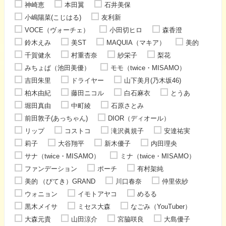
神崎恵
本田翼
石井美保
小嶋陽菜(こじはる)
友利新
VOCE（ヴォーチェ）
小田切ヒロ
森香澄
鈴木えみ
美ST
MAQUIA（マキア）
美的
千賀健永
村重杏奈
紗栄子
梨花
みちょぱ（池田美優）
モモ（twice・MISAMO）
吉田朱里
ドライヤー
山下美月(乃木坂46)
柏木由紀
藤田ニコル
白石麻衣
とうあ
堀田真由
中町綾
石原さとみ
前田敦子(あっちゃん)
DIOR（ディオール）
リップ
コストコ
滝沢眞規子
安達祐実
莉子
大谷翔平
新木優子
内田理央
サナ（twice・MISAMO）
ミナ（twice・MISAMO）
ファンデーション
ポーチ
有村架純
美的 （びてき）GRAND
川口春奈
仲里依紗
ウォニョン
イモトアヤコ
めるる
黒木メイサ
ミセス大森
なごみ（YouTuber）
大森元貴
山田涼介
宮脇咲良
大島優子