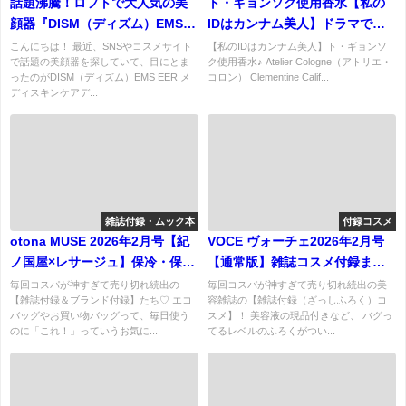
話題沸騰！ロフトで大人気の美
ト・ギョンソク使用香水【私の
顔器『DISM（ディズム）EMS
IDはカンナム美人】ドラマで超
EER メディスキンケアデバイ
話題「Atelier Cologne（アトリ
こんにちは！ 最近、SNSやコスメサイト
【私のIDはカンナム美人】ト・ギョンソ
で話題の美顔器を探していて、目にとま
ク使用香水♪ Atelier Cologne（アトリエ・
ス』を徹底レビュー&口コミは？
エ・コロン）の香水」はこちら♪
ったのがDISM（ディズム）EMS EER メ
コロン） Clementine Calif...
自宅で美容医療級ケアが叶う神
ディスキンケアデ...
アイテム！
雑誌付録・ムック本
付録コスメ
otona MUSE 2026年2月号【紀
VOCE ヴォーチェ2026年2月号
ノ国屋×レサージュ】保冷・保温
【通常版】雑誌コスメ付録まと
お買い物バッグが優秀すぎ！2L
め！『KANEBO・うるツヤ髪&
毎回コスパが神すぎて売り切れ続出の
毎回コスパが神すぎて売り切れ続出の美
【雑誌付録＆ブランド付録】たち♡ エコ
容雑誌の【雑誌付録（ざっしふろく）コ
ペットボトルも入る大人エコバ
もちふわ肌のための17点セット
バッグやお買い物バッグって、毎日使う
スメ】！ 美容液の現品付きなど、 バグっ
ッグ♡
「お風呂BOX」など』2025年12
のに「これ！」っていうお気に...
てるレベルのふろくがつい...
月21日発売