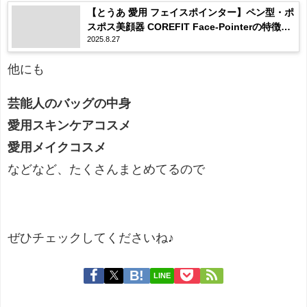
【とうあ 愛用 フェイスポインター】ペン型・ポ
スポス美顔器 COREFIT Face-Pointerの特徴・
2025.8.27
口コミ・購入先まとめ♪
他にも
芸能人のバッグの中身
愛用スキンケアコスメ
愛用メイクコスメ
などなど、たくさんまとめてるので
ぜひチェックしてくださいね♪
LINE