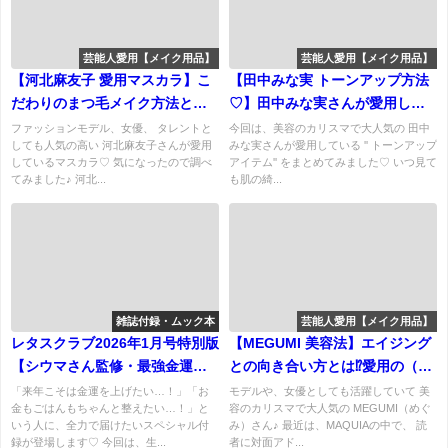
芸能人愛用【メイク用品】
芸能人愛用【メイク用品】
【河北麻友子 愛用マスカラ】こ
【田中みな実 トーンアップ方法
だわりのまつ毛メイク方法と
♡】田中みな実さんが愛用して
は？ 愛用マスカラの特徴・口コ
いるトーンアップアイテム・メ
ファッションモデル、女優、 タレントと
今回は、美容のカリスマで大人気の 田中
しても人気の高い 河北麻友子さんが愛用
みな実さんが愛用している '' トーンアップ
ミ・購入先は？
イクポイントまとめ♪(下地・ビタ
しているマスカラ♡ 気になったので調べ
アイテム'' をまとめてみました♡ いつ見て
ミン)など
てみました♪ 河北...
も肌の綺...
雑誌付録・ムック本
芸能人愛用【メイク用品】
レタスクラブ2026年1月号特別版
【MEGUMI 美容法】エイジング
【シウマさん監修・最強金運ミ
との向き合い方とは⁉︎愛用の（ク
ニ財布】で金運スタートダッシ
リーム・ファンデーション）な
「来年こそは金運を上げたい…！」「お
モデルや、女優としても活躍していて 美
金もごはんもちゃんと整えたい…！」と
容のカリスマで大人気の MEGUMI（めぐ
ュ♡豪華付録を徹底チェック♪
ど
いう人に、全力で届けたいスペシャル付
み）さん♪ 最近は、MAQUIAの中で、 読
録が登場します♡ 今回は、生...
者に対面アド...