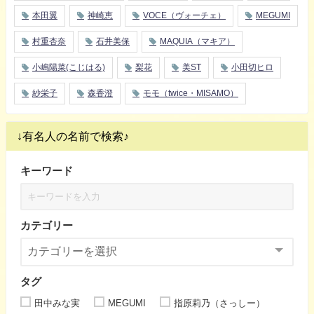
本田翼
神崎恵
VOCE（ヴォーチェ）
MEGUMI
村重杏奈
石井美保
MAQUIA（マキア）
小嶋陽菜(こじはる)
梨花
美ST
小田切ヒロ
紗栄子
森香澄
モモ（twice・MISAMO）
↓有名人の名前で検索♪
キーワード
カテゴリー
タグ
田中みな実
MEGUMI
指原莉乃（さっしー）