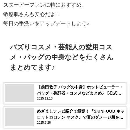
スヌーピーファンに特におすすめ。
敏感肌さんも安心だよ！
毎日の手洗いをアップデートしよう♪
バズりコスメ・芸能人の愛用コス
メ・バッグの中身などをたくさん
まとめてます♪
【前田敦子 バッグの中身】ホットビューラー・
バッグ・美顔器・コスメなどまとめ♪ 【公式】
2025.12.13
ホットペッパービューティーTV・Look Back
My Beauty
めざましテレビ紹介で話題！『SKINFOOD キャ
ロットカロテン マスク』で夏のダメージ肌をリ
2025.8.28
セット♡保湿力抜群のシートマスク！口コミ・
購入先は？