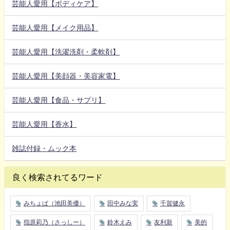
芸能人愛用【ボディケア】
芸能人愛用【メイク用品】
芸能人愛用【洗濯洗剤・柔軟剤】
芸能人愛用【美顔器・美容家電】
芸能人愛用【食品・サプリ】
芸能人愛用【香水】
雑誌付録・ムック本
良く検索されてるワード
みちょぱ（池田美優）
田中みな実
千賀健永
指原莉乃（さっしー）
鈴木えみ
友利新
美的