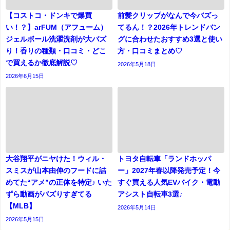
【コストコ・ドンキで爆買
前髪クリップがなんで今バズっ
い！？】arFUM（アフューム）
てるん！？2026年トレンドバン
ジェルボール洗濯洗剤が大バズ
グに合わせたおすすめ3選と使い
り！香りの種類・口コミ・どこ
方・口コミまとめ♡
で買えるか徹底解説♡
2026年5月18日
2026年6月15日
大谷翔平がニヤけた！ウィル・
トヨタ自転車「ランドホッパ
スミスが山本由伸のフードに詰
ー」2027年春以降発売予定！今
めてた“アメ”の正体を特定♪ いた
すぐ買える人気EVバイク・電動
ずら動画がバズりすぎてる
アシスト自転車3選♪
【MLB】
2026年5月14日
2026年5月15日